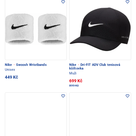
Nike
·
Swoosh Wristbands
Nike
·
Dri-FIT ADV Club tenisová
kšiltovka
Unisex
Muži
449 Kč
699 Kč
899 Kč