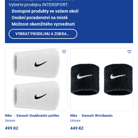
Vyberte prodejnu INTERSPORT:
Dostupné produkty ve vašem okolí
Osobní poradenství na místě
Možnost okamžitého vyzvednutí
VYBRAT PRODEJNU A ZOBRAZIT PRODUKTY
Nike
·
Swoosh Doublewide potítko
Nike
·
Swoosh Wristbands
Unisex
Unisex
499 Kč
449 Kč