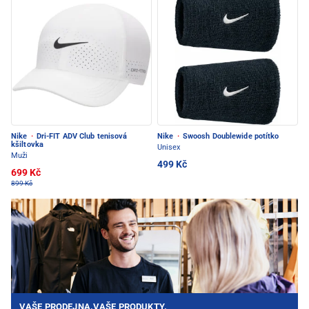
Nike
·
Dri-FIT ADV Club tenisová
Nike
·
Swoosh Doublewide potítko
kšiltovka
Unisex
Muži
499 Kč
699 Kč
899 Kč
VAŠE PRODEJNA.VAŠE PRODUKTY.