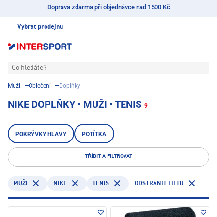
Doprava zdarma při objednávce nad 1500 Kč
Vybrat prodejnu
Co hledáte?
Muži
Oblečení
Doplňky
NIKE DOPLŇKY • MUŽI • TENIS
9
POKRÝVKY HLAVY
POTÍTKA
TŘÍDIT A FILTROVAT
NIKE
TENIS
ODSTRANIT FILTR
MUŽI