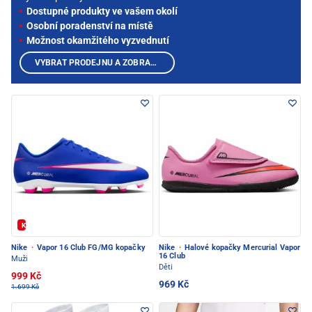
Dostupné produkty ve vašem okolí
Osobní poradenství na místě
Možnost okamžitého vyzvednutí
VYBRAT PRODEJNU A ZOBRAZIT PRODUKTY
Kód: FOTBAL20
Nike
·
Vapor 16 Club FG/MG kopačky
Nike
·
Halové kopačky Mercurial Vapor
16 Club
Muži
Děti
999 Kč
969 Kč
1.699 Kč