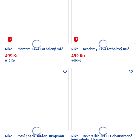
Kód: FOTBAL20
Kód: FOTBAL20
Nike
·
Phantom FA24 Fotbalový míč
Nike
·
Academy FA24 fotbalový míč
499 Kč
499 Kč
649 Kč
649 Kč
Nike
·
Potní pásek Jordan Jumpman
Nike
·
Reversible Dri-FIT oboustranné
basketbalové kraťasy