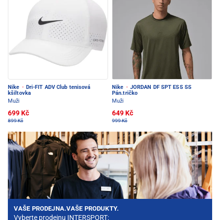
Nike
·
Dri-FIT ADV Club tenisová
Nike
·
JORDAN DF SPT ESS SS
kšiltovka
Pán.tričko
Muži
Muži
699 Kč
649 Kč
899 Kč
999 Kč
VAŠE PRODEJNA.VAŠE PRODUKTY.
Vyberte prodejnu INTERSPORT: