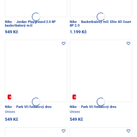
Nike
·
Jordan Playground 2.0 8P
Nike
·
Basketbalový míč Elite All Court
basketbalový míč
8P 2.0
949 Kč
1.199 Kč
Kód: FOTBAL20
Kód: FOTBAL20
Nike
·
Park VII fotbalový dres
Nike
·
Park VII fotbalový dres
Unisex
Unisex
549 Kč
549 Kč