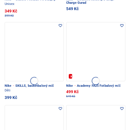
Charge Gurad
Unisex
549 Kč
349 Kč
399 Kč
Kód: FOTBAL20
Nike
·
SKILLS, basketbalový míč
Nike
·
Academy FA25 Fotbalový míč
Děti
499 Kč
649 Kč
399 Kč