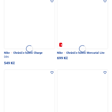
Kód: FOTBAL20
Nike
·
Chrániče holení Charge
Nike
·
Chrániče holení Mercurial Lite
Děti
699 Kč
549 Kč