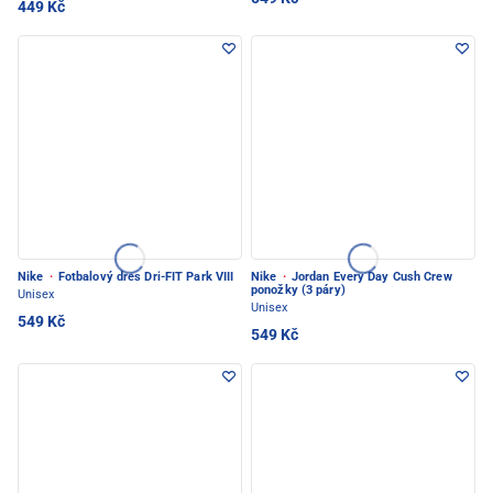
449 Kč
Nike
·
Fotbalový dres Dri-FIT Park VIII
Nike
·
Jordan Every Day Cush Crew
ponožky (3 páry)
Unisex
Unisex
549 Kč
549 Kč