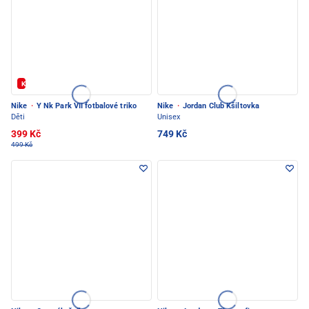
Kód: FOTBAL20
Nike
·
Y Nk Park VII fotbalové triko
Nike
·
Jordan Club Kšiltovka
Děti
Unisex
399 Kč
749 Kč
499 Kč