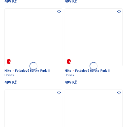
499 Kč
499 Kč
Kód: FOTBAL20
Kód: FOTBAL20
Nike
·
Fotbalové šortky Park III
Nike
·
Fotbalové šortky Park III
Unisex
Unisex
499 Kč
499 Kč