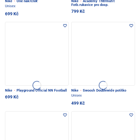
Nike
·
One nákrčník
Nike
·
Academy Thermafit
Fotb.rukavice pro dosp.
Unisex
799 Kč
699 Kč
Nike
·
Playground Official NN Football
Nike
·
Swoosh Doublewide potítko
Unisex
699 Kč
499 Kč