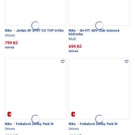
Nike
·
Jordan DF SPRT SS TOP tričko
Nike
·
Dri-FIT ADV Club tenisová
kšiltovka
Unisex
Muži
799 Kč
699 Kč
999 Kč
899 Kč
Kód: FOTBAL20
Kód: FOTBAL20
Nike
·
Fotbalové šortky Park III
Nike
·
Fotbalové šortky Park III
Unisex
Unisex