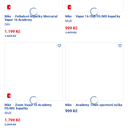
Kód: FOTBAL20
Kód: FOTBAL20
Nike
·
Fotbalové kopačky Mercurial
Nike
·
Vapor 16 Club FG/MG kopačky
Vapor 16 Academy
Muži
Děti
999 Kč
1.199 Kč
1.699 Kč
1.699 Kč
Kód: FOTBAL20
Nike
·
Zoom Vapor 16 Academy
Nike
·
Academy Team sportovní taška
FG/MG kopačky
999 Kč
Muži
1.799 Kč
2.399 Kč