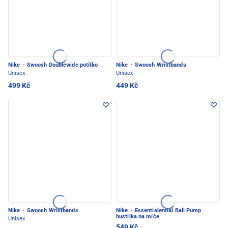
Nike
·
Swoosh Doublewide potítko
Nike
·
Swoosh Wristbands
Unisex
Unisex
499 Kč
449 Kč
Nike
·
Swoosh Wristbands
Nike
·
Essentialential Ball Pump
hustilka na míče
Unisex
549 Kč