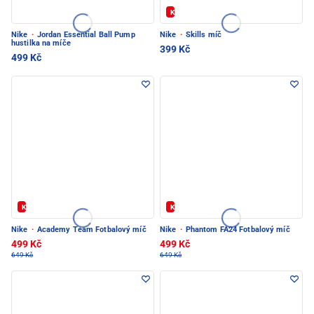
Kód: FOTBAL20
Nike
·
Jordan Essential Ball Pump
Nike
·
Skills míč
hustilka na míče
399 Kč
499 Kč
Kód: FOTBAL20
Kód: FOTBAL20
Nike
·
Academy Team Fotbalový míč
Nike
·
Phantom FA24 Fotbalový míč
499 Kč
499 Kč
649 Kč
649 Kč