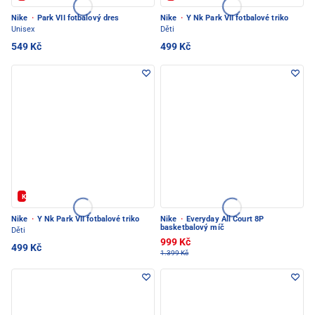
Nike
·
Park VII fotbalový dres
Nike
·
Y Nk Park VII fotbalové triko
Unisex
Děti
549 Kč
499 Kč
Kód: FOTBAL20
Nike
·
Y Nk Park VII fotbalové triko
Nike
·
Everyday All Court 8P
basketbalový míč
Děti
999 Kč
499 Kč
1.399 Kč