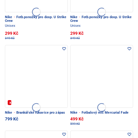
Nike
·
Fotb.ponožky pro dosp. U Strike
Nike
·
Fotb.ponožky pro dosp. U Strike
Crew
Crew
Unisex
Unisex
299 Kč
299 Kč
349 Kč
349 Kč
Kód: FOTBAL20
Nike
·
Brankářské rukavice pro zápas
Nike
·
Fotbalový míč Mercurial Fade
799 Kč
499 Kč
599 Kč