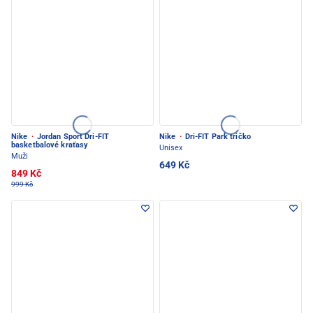
Nike
·
Jordan Sport Dri-FIT
Nike
·
Dri-FIT Park tričko
basketbalové kraťasy
Unisex
Muži
649 Kč
849 Kč
999 Kč