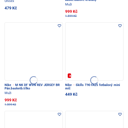
Unisex
Muži
479 Kč
999 Kč
1.599 Kč
Kód: FOTBAL20
Nike
·
M NK DF WVN REV JERSEY BR
Nike
·
Skills T90 FA25 fotbalový mini
Pán.basketb.tílko
míč
Muži
449 Kč
999 Kč
1.599 Kč