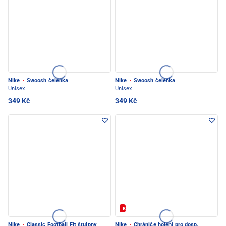
Nike
·
Swoosh čelenka
Nike
·
Swoosh čelenka
Unisex
Unisex
349 Kč
349 Kč
Kód: FOTBAL20
Nike
·
Classic Football Fit štulpny
Nike
·
Chrániče holení pro dosp.