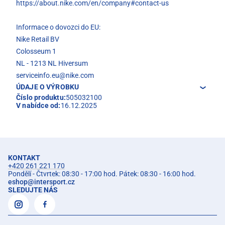
https://about.nike.com/en/company#contact-us
Informace o dovozci do EU:
Nike Retail BV
Colosseum 1
NL - 1213 NL Hiversum
serviceinfo.eu@nike.com
ÚDAJE O VÝROBKU
Číslo produktu:
505032100
V nabídce od:
16.12.2025
KONTAKT
+420 261 221 170
Pondělí - Čtvrtek: 08:30 - 17:00 hod. Pátek: 08:30 - 16:00 hod.
eshop
@
intersport.cz
SLEDUJTE NÁS