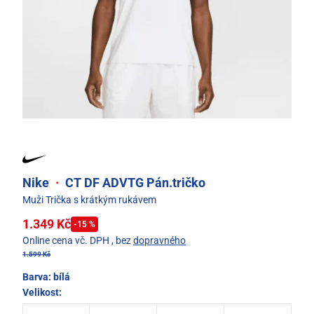
Nike
·
CT DF ADVTG Pán.tričko
Muži Trička s krátkým rukávem
1.349 Kč
-15 %
Online cena vč. DPH
, bez
dopravného
1.599 Kč
Barva:
bílá
Velikost: