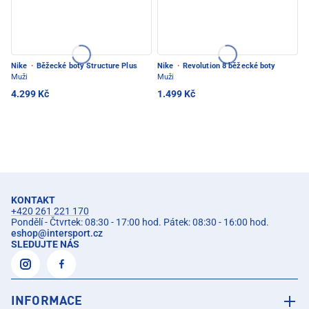
Nike
·
Běžecké boty Structure Plus
Nike
·
Revolution 8 běžecké boty
Muži
Muži
4.299 Kč
1.499 Kč
KONTAKT
+420 261 221 170
Pondělí - Čtvrtek: 08:30 - 17:00 hod. Pátek: 08:30 - 16:00 hod.
eshop
@
intersport.cz
SLEDUJTE NÁS
INFORMACE