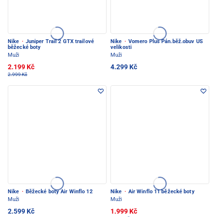
Nike
·
Juniper Trail 2 GTX trailové
Nike
·
Vomero Plus Pán.běž.obuv US
běžecké boty
velikosti
Muži
Muži
2.199 Kč
4.299 Kč
2.999 Kč
Nike
·
Běžecké boty Air Winflo 12
Nike
·
Air Winflo 11 běžecké boty
Muži
Muži
2.599 Kč
1.999 Kč