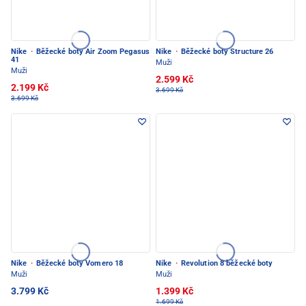
Nike
·
Běžecké boty Air Zoom Pegasus
Nike
·
Běžecké boty Structure 26
41
Muži
Muži
2.599 Kč
2.199 Kč
3.699 Kč
3.699 Kč
Nike
·
Běžecké boty Vomero 18
Nike
·
Revolution 8 běžecké boty
Muži
Muži
3.799 Kč
1.399 Kč
1.699 Kč