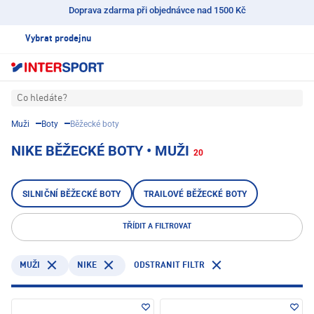
Doprava zdarma při objednávce nad 1500 Kč
Vybrat prodejnu
Co hledáte?
Muži
Boty
Běžecké boty
NIKE BĚŽECKÉ BOTY • MUŽI
20
SILNIČNÍ BĚŽECKÉ BOTY
TRAILOVÉ BĚŽECKÉ BOTY
TŘÍDIT A FILTROVAT
NIKE
ODSTRANIT FILTR
MUŽI