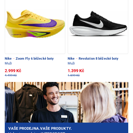
Nike
·
Zoom Fly 6 běžecké boty
Nike
·
Revolution 8 běžecké boty
Muži
Muži
2.999 Kč
1.399 Kč
4.499 Kč
1.699 Kč
VAŠE PRODEJNA.VAŠE PRODUKTY.