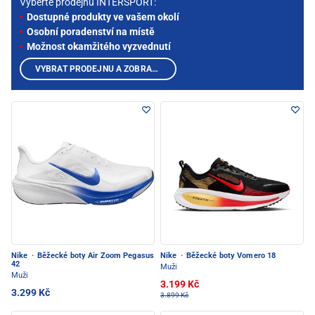
Vyberte prodejnu INTERSPORT:
Dostupné produkty ve vašem okolí
Osobní poradenství na místě
Možnost okamžitého vyzvednutí
VYBRAT PRODEJNU A ZOBRAZIT PRODUKTY
Nike
·
Běžecké boty Air Zoom Pegasus
Nike
·
Běžecké boty Vomero 18
42
Muži
Muži
3.199 Kč
3.299 Kč
3.899 Kč