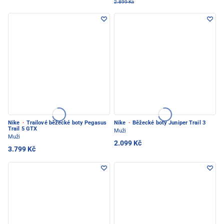
2.899 Kč
Nike
·
Trailové běžecké boty Pegasus
Nike
·
Běžecké boty Juniper Trail 3
Trail 5 GTX
Muži
Muži
2.099 Kč
3.799 Kč