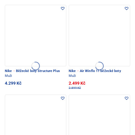
Nike
·
Běžecké boty Structure Plus
Nike
·
Air Winflo 11 běžecké boty
Muži
Muži
4.299 Kč
2.499 Kč
2.899 Kč