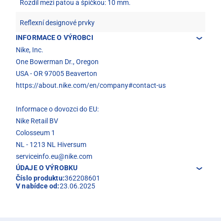
Rozdíl mezi patou a špičkou: 10 mm.
Reflexní designové prvky
INFORMACE O VÝROBCI
Nike, Inc.
One Bowerman Dr., Oregon
USA - OR 97005 Beaverton
https://about.nike.com/en/company#contact-us
Informace o dovozci do EU:
Nike Retail BV
Colosseum 1
NL - 1213 NL Hiversum
serviceinfo.eu@nike.com
ÚDAJE O VÝROBKU
Číslo produktu:
362208601
V nabídce od:
23.06.2025