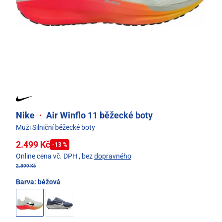
Nike
·
Air Winflo 11 běžecké boty
Muži Silniční běžecké boty
2.499 Kč
-13 %
Online cena vč. DPH
, bez
dopravného
2.899 Kč
Barva:
béžová