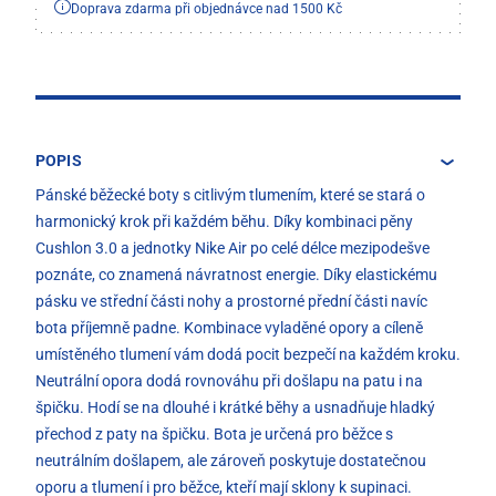
Doprava zdarma při objednávce nad 1500 Kč
POPIS
Pánské běžecké boty s citlivým tlumením, které se stará o
harmonický krok při každém běhu. Díky kombinaci pěny
Cushlon 3.0 a jednotky Nike Air po celé délce mezipodešve
poznáte, co znamená návratnost energie. Díky elastickému
pásku ve střední části nohy a prostorné přední části navíc
bota příjemně padne. Kombinace vyladěné opory a cíleně
umístěného tlumení vám dodá pocit bezpečí na každém kroku.
Neutrální opora dodá rovnováhu při došlapu na patu i na
špičku. Hodí se na dlouhé i krátké běhy a usnadňuje hladký
přechod z paty na špičku. Bota je určená pro běžce s
neutrálním došlapem, ale zároveň poskytuje dostatečnou
oporu a tlumení i pro běžce, kteří mají sklony k supinaci.