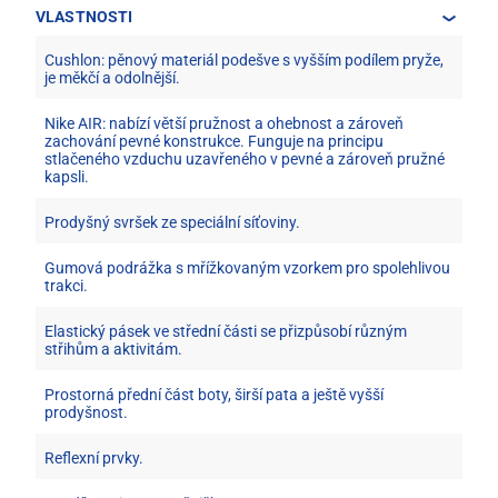
VLASTNOSTI
Cushlon: pěnový materiál podešve s vyšším podílem pryže,
je měkčí a odolnější.
Nike AIR: nabízí větší pružnost a ohebnost a zároveň
zachování pevné konstrukce. Funguje na principu
stlačeného vzduchu uzavřeného v pevné a zároveň pružné
kapsli.
Prodyšný svršek ze speciální síťoviny.
Gumová podrážka s mřížkovaným vzorkem pro spolehlivou
trakci.
Elastický pásek ve střední části se přizpůsobí různým
střihům a aktivitám.
Prostorná přední část boty, širší pata a ještě vyšší
prodyšnost.
Reflexní prvky.