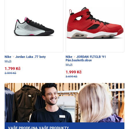
Nike
·
Jordan Luka .77 boty
Nike
·
JORDAN FLTCLB '91
Pán.basketb.obuv
Muži
Muži
1.799 Kč
1.999 Kč
2.599 Kč
3.699 Kč
VAŠE PRODEJNA.VAŠE PRODUKTY.