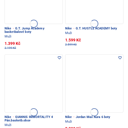
Nike
·
G.T. Jump Academy
Nike
·
G.T. HUSTLE ACADEMY boty
basketbalové boty
Muži
Muži
1.599 Kč
1.399 Kč
2.599 Kč
2.199 Kč
Nike
·
GIANNIS IMMORTALITY 4
Nike
·
Jordan Max Aura 6 boty
Pán.basketb.obuv
Muži
Muži