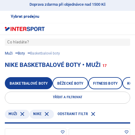
Doprava zdarma při objednávce nad 1500 Kč
Vybrat prodejnu
Co hledáte?
Muži
Boty
Basketbalové boty
NIKE BASKETBALOVÉ BOTY • MUŽI
17
BASKETBALOVÉ BOTY
BĚŽECKÉ BOTY
FITNESS BOTY
KOP
TŘÍDIT A FILTROVAT
NIKE
ODSTRANIT FILTR
MUŽI