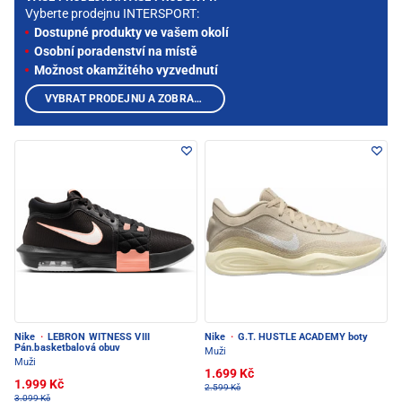
Vyberte prodejnu INTERSPORT:
Dostupné produkty ve vašem okolí
Osobní poradenství na místě
Možnost okamžitého vyzvednutí
VYBRAT PRODEJNU A ZOBRAZIT PRODUKTY
Nike
·
LEBRON WITNESS VIII
Nike
·
G.T. HUSTLE ACADEMY boty
Pán.basketbalová obuv
Muži
Muži
1.699 Kč
1.999 Kč
2.599 Kč
3.099 Kč