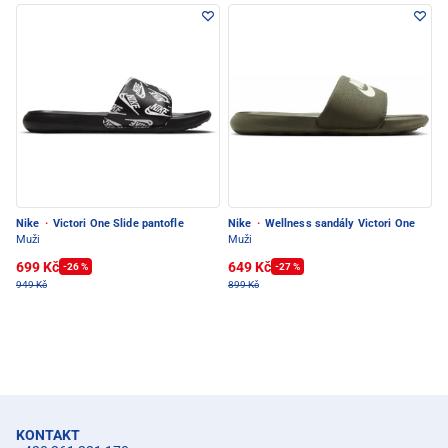
Nike
·
Victori One Slide pantofle
Nike
·
Wellness sandály Victori One
Muži
Muži
699 Kč
649 Kč
-26 %
-27 %
949 Kč
899 Kč
KONTAKT