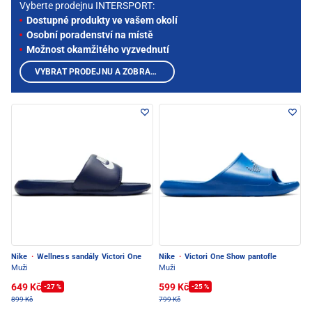
Vyberte prodejnu INTERSPORT:
Dostupné produkty ve vašem okolí
Osobní poradenství na místě
Možnost okamžitého vyzvednutí
VYBRAT PRODEJNU A ZOBRAZIT PRODUKTY
Nike
·
Wellness sandály Victori One
Nike
·
Victori One Show pantofle
Muži
Muži
649 Kč
599 Kč
-27 %
-25 %
899 Kč
799 Kč