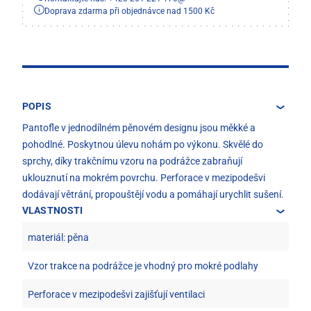
Doprava zdarma při objednávce nad 1500 Kč
POPIS
Pantofle v jednodílném pěnovém designu jsou měkké a
pohodlné. Poskytnou úlevu nohám po výkonu. Skvělé do
sprchy, díky trakčnímu vzoru na podrážce zabraňují
uklouznutí na mokrém povrchu. Perforace v mezipodešvi
dodávají větrání, propouštějí vodu a pomáhají urychlit sušení.
VLASTNOSTI
materiál: pěna
Vzor trakce na podrážce je vhodný pro mokré podlahy
Perforace v mezipodešvi zajišťují ventilaci