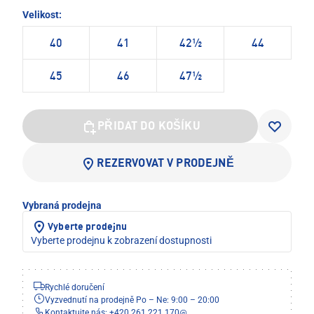
Velikost:
40
41
42½
44
45
46
47½
PŘIDAT DO KOŠÍKU
REZERVOVAT V PRODEJNĚ
Vybraná prodejna
Vyberte prodejnu
Vyberte prodejnu k zobrazení dostupnosti
Rychlé doručení
Vyzvednutí na prodejně Po – Ne: 9:00 – 20:00
Kontaktujte nás: +420 261 221 170
@