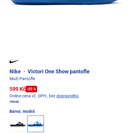
Nike
·
Victori One Show pantofle
Muži Pantofle
599 Kč
-25 %
Online cena vč. DPH
, bez
dopravného
799 Kč
Barva:
modrá