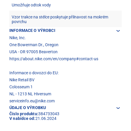
Umožňuje odtok vody
Vzor trakce na stélce poskytuje přilnavost na mokrém
povrchu
INFORMACE O VÝROBCI
Nike, Inc.
One Bowerman Dr., Oregon
USA - OR 97005 Beaverton
https://about.nike.com/en/company#contact-us
Informace o dovozci do EU:
Nike Retail BV
Colosseum 1
NL - 1213 NL Hiversum
serviceinfo.eu@nike.com
ÚDAJE O VÝROBKU
Číslo produktu:
384733043
V nabídce od:
21.06.2024