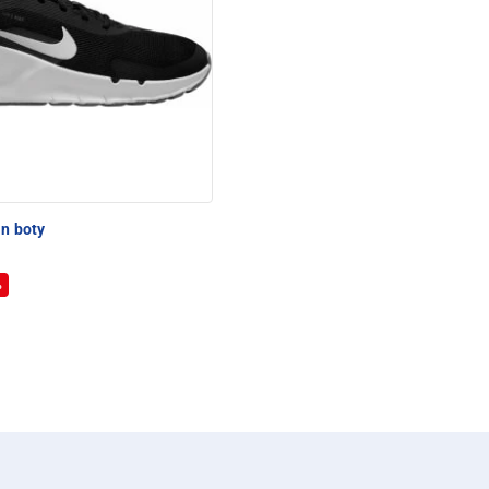
in boty
%