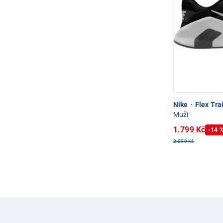
Nike
·
Flex Tra
Muži
1.799 Kč
-14 
2.099 Kč