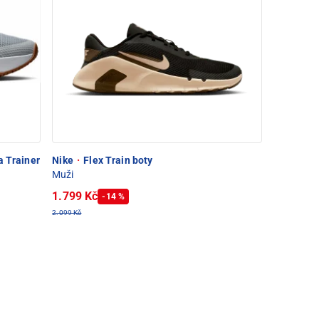
a Trainer
Nike
·
Flex Train boty
Muži
1.799 Kč
-14 %
2.099 Kč