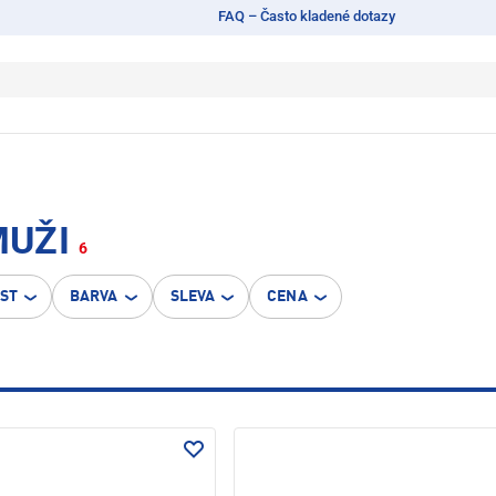
FAQ – Často kladené dotazy
MUŽI
6
OST
BARVA
SLEVA
CENA