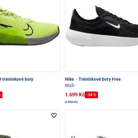
 tréninkové boty
Nike
·
Tréninkové boty Free
Muži
1.699 Kč
%
-34 %
2.599 Kč