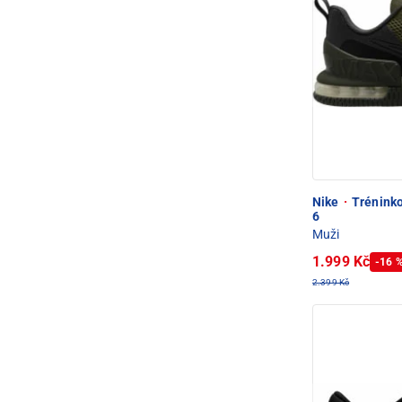
Nike
·
Tréninko
6
Muži
1.999 Kč
-16 
2.399 Kč