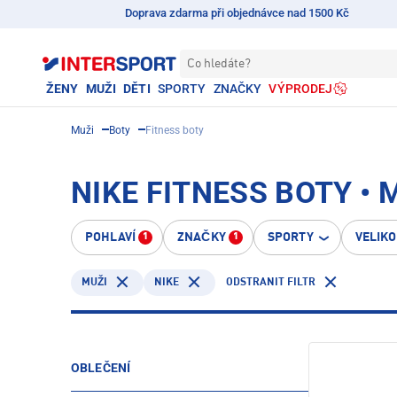
Doprava zdarma při objednávce nad 1500 Kč
Co hledáte?
ŽENY
MUŽI
DĚTI
SPORTY
ZNAČKY
VÝPRODEJ
Muži
Boty
Fitness boty
NIKE FITNESS BOTY • 
POHLAVÍ
ZNAČKY
SPORTY
VELIK
1
1
NIKE
ODSTRANIT FILTR
MUŽI
OBLEČENÍ