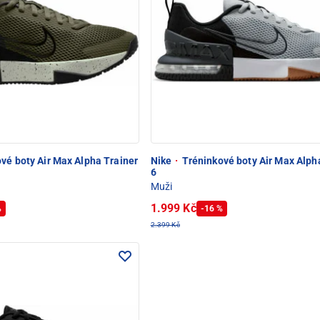
vé boty Air Max Alpha Trainer
Nike
·
Tréninkové boty Air Max Alph
6
Muži
1.999 Kč
%
-16 %
2.399 Kč