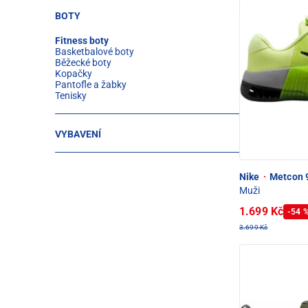
BOTY
Fitness boty
Basketbalové boty
Běžecké boty
Kopačky
Pantofle a žabky
Tenisky
VYBAVENÍ
Nike
·
Metcon 9
Muži
1.699 Kč
-54 
3.699 Kč