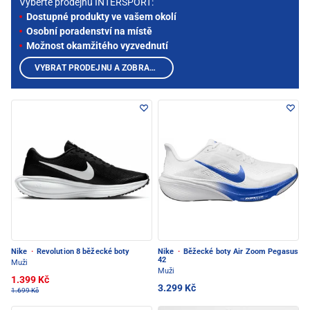
Vyberte prodejnu INTERSPORT:
Dostupné produkty ve vašem okolí
Osobní poradenství na místě
Možnost okamžitého vyzvednutí
VYBRAT PRODEJNU A ZOBRAZIT PRODUKTY
Nike
·
Revolution 8 běžecké boty
Nike
·
Běžecké boty Air Zoom Pegasus
42
Muži
Muži
1.399 Kč
3.299 Kč
1.699 Kč