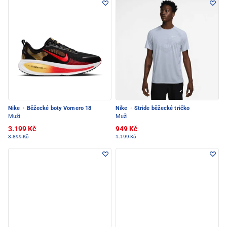
Nike
·
Běžecké boty Vomero 18
Nike
·
Stride běžecké tričko
Muži
Muži
3.199 Kč
949 Kč
3.899 Kč
1.199 Kč