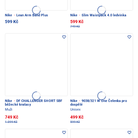
Nike
·
Lean Arm Band Plus
Nike
·
Slim Waistpack 4.0 ledvinka
599 Kč
599 Kč
749 Kč
Nike
·
DF CHALLENGER SHORT 5BF
Nike
·
9038/321 W One Čelenka pro
běžecké kraťasy
dospělé
Muži
Unisex
749 Kč
499 Kč
1.099 Kč
599 Kč