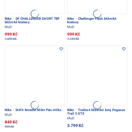
Nike
·
DF CHALLENGER SHORT 7BF
Nike
·
Challenger Flash běžecké
běžecké kraťasy
kraťasy
Muži
Muži
999 Kč
999 Kč
1.099 Kč
1.199 Kč
Nike
·
DriFit Breathe Miler Pán.tričko
Nike
·
Trailové běžecké boty Pegasus
Trail 5 GTX
Muži
Muži
849 Kč
3.799 Kč
999 Kč