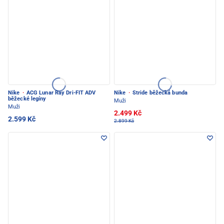
Nike
·
ACG Lunar Ray Dri-FIT ADV
Nike
·
Stride běžecká bunda
běžecké legíny
Muži
Muži
2.499 Kč
2.599 Kč
2.899 Kč