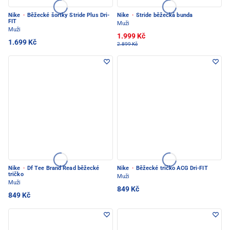
Nike
·
Běžecké šortky Stride Plus Dri-
Nike
·
Stride běžecká bunda
FIT
Muži
Muži
1.999 Kč
1.699 Kč
2.899 Kč
Nike
·
Df Tee Brand Read běžecké
Nike
·
Běžecké tričko ACG Dri-FIT
tričko
Muži
Muži
849 Kč
849 Kč