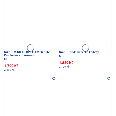
Nike
·
M NK TF RPL ELEMENT HZ
Nike
·
Stride běžecké kalhoty
Pán.tričko s dl.rukávem
Muži
Muži
1.849 Kč
1.799 Kč
2.199 Kč
2.499 Kč