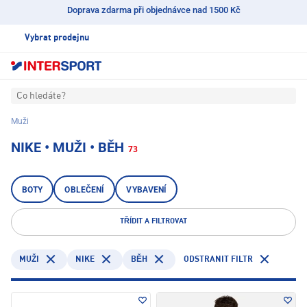
Doprava zdarma při objednávce nad 1500 Kč
Vybrat prodejnu
Co hledáte?
Muži
NIKE • MUŽI • BĚH
73
BOTY
OBLEČENÍ
VYBAVENÍ
TŘÍDIT A FILTROVAT
NIKE
ODSTRANIT FILTR
MUŽI
BĚH