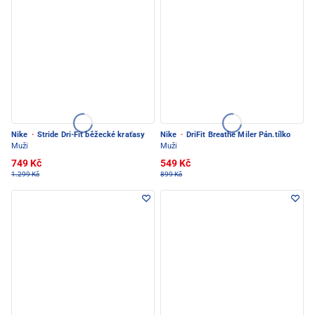
Nike
·
Stride Dri-Fit běžecké kraťasy
Nike
·
DriFit Breathe Miler Pán.tílko
Muži
Muži
749 Kč
549 Kč
1.299 Kč
899 Kč