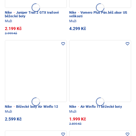
Nike
·
Juniper Trail 2 GTX trailové
Nike
·
Vomero Plus Pán.běž.obuv US
běžecké boty
velikosti
Muži
Muži
2.199 Kč
4.299 Kč
2.999 Kč
Nike
·
Běžecké boty Air Winflo 12
Nike
·
Air Winflo 11 běžecké boty
Muži
Muži
2.599 Kč
1.999 Kč
2.899 Kč