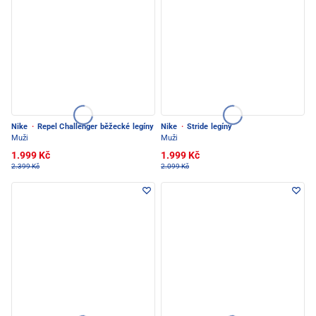
Nike
·
Repel Challenger běžecké legíny
Nike
·
Stride legíny
Muži
Muži
1.999 Kč
1.999 Kč
2.399 Kč
2.099 Kč