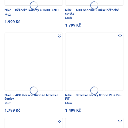
Nike
·
Běžecké kalhoty STRIDE KNIT
Nike
·
ACG Second Sunrise běžecké
šortky
Muži
Muži
1.999 Kč
1.799 Kč
Nike
·
ACG Second Sunrise běžecké
Nike
·
Běžecké šortky Stride Plus Dri-
šortky
FIT
Muži
Muži
1.799 Kč
1.499 Kč