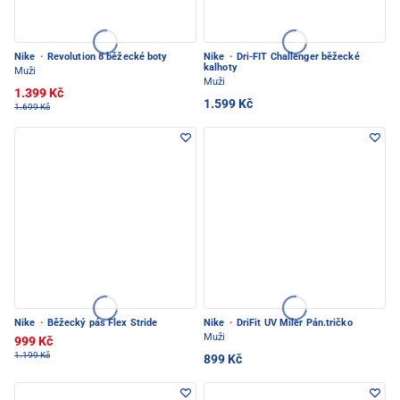
Nike
·
Revolution 8 běžecké boty
Nike
·
Dri-FIT Challenger běžecké
kalhoty
Muži
Muži
1.399 Kč
1.599 Kč
1.699 Kč
Nike
·
Běžecký pás Flex Stride
Nike
·
DriFit UV Miler Pán.tričko
Muži
999 Kč
1.199 Kč
899 Kč