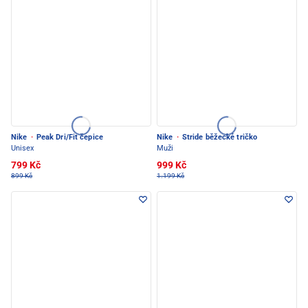
Nike
·
Peak Dri/Fit čepice
Nike
·
Stride běžecké tričko
Unisex
Muži
799 Kč
999 Kč
899 Kč
1.199 Kč