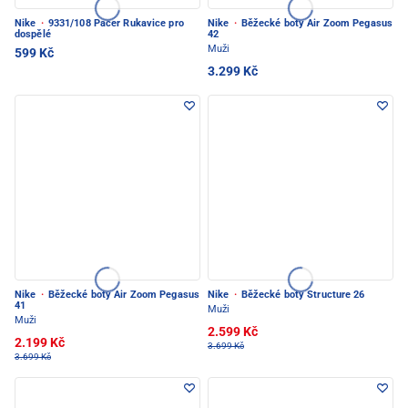
Nike
·
9331/108 Pacer Rukavice pro
Nike
·
Běžecké boty Air Zoom Pegasus
dospělé
42
Muži
599 Kč
3.299 Kč
Nike
·
Běžecké boty Air Zoom Pegasus
Nike
·
Běžecké boty Structure 26
41
Muži
Muži
2.599 Kč
2.199 Kč
3.699 Kč
3.699 Kč