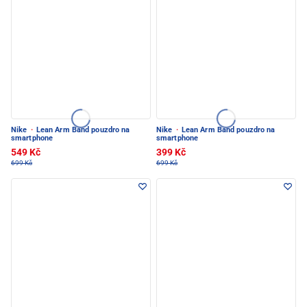
Nike
·
Lean Arm Band pouzdro na
Nike
·
Lean Arm Band pouzdro na
smartphone
smartphone
549 Kč
399 Kč
699 Kč
699 Kč