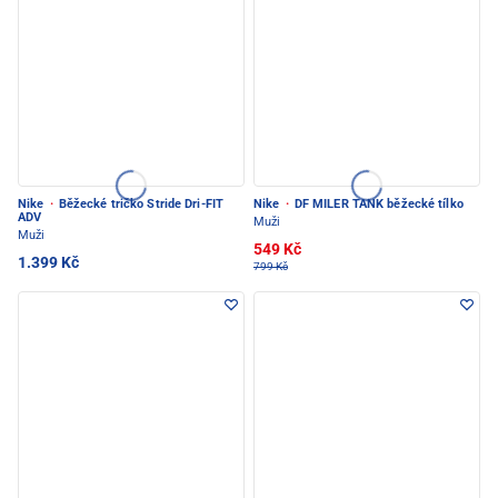
Nike
·
Běžecké tričko Stride Dri-FIT
Nike
·
DF MILER TANK běžecké tílko
ADV
Muži
Muži
549 Kč
1.399 Kč
799 Kč