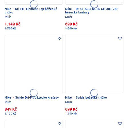
Nike
·
Dri-FIT Element Top běžecké
Nike
·
DF CHALLENGER SHORT 7BF
tričko
běžecké kraťasy
Muži
Muži
1.149 Kč
699 Kč
1.799 Kč
1.099 Kč
Nike
·
Stride Dri-Fit běžecké kraťasy
Nike
·
Stride běžecké tričko
Muži
Muži
849 Kč
699 Kč
1.199 Kč
1.199 Kč