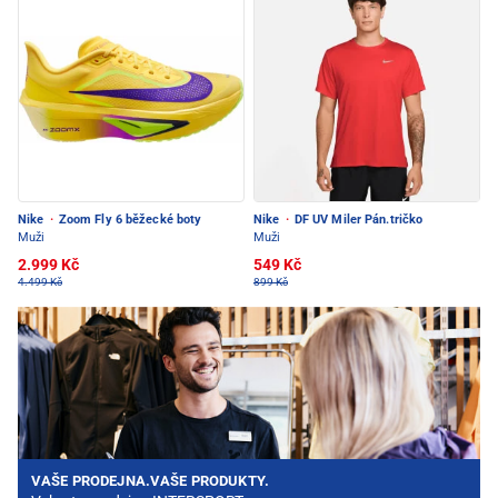
Nike
·
Zoom Fly 6 běžecké boty
Nike
·
DF UV Miler Pán.tričko
Muži
Muži
2.999 Kč
549 Kč
4.499 Kč
899 Kč
VAŠE PRODEJNA.VAŠE PRODUKTY.