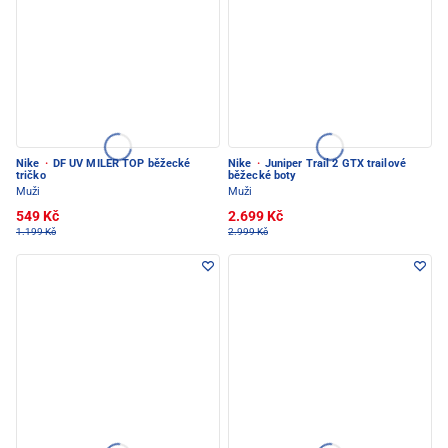
Nike
·
DF UV MILER TOP běžecké
Nike
·
Juniper Trail 2 GTX trailové
tričko
běžecké boty
Muži
Muži
549 Kč
2.699 Kč
1.199 Kč
2.999 Kč