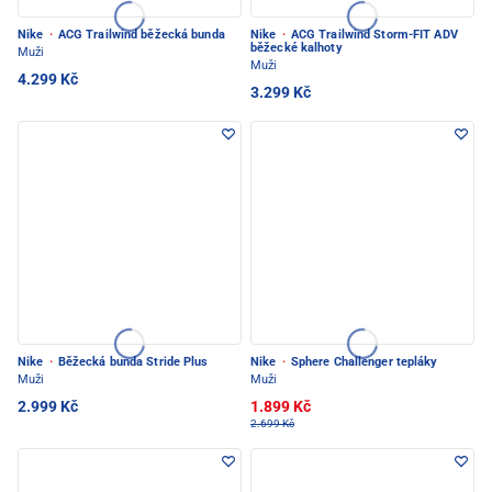
Nike
·
ACG Trailwind běžecká bunda
Nike
·
ACG Trailwind Storm-FIT ADV
běžecké kalhoty
Muži
Muži
4.299 Kč
3.299 Kč
Nike
·
Běžecká bunda Stride Plus
Nike
·
Sphere Challenger tepláky
Muži
Muži
2.999 Kč
1.899 Kč
2.699 Kč