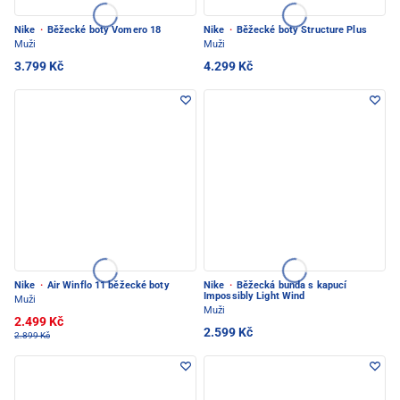
Nike
·
Běžecké boty Vomero 18
Nike
·
Běžecké boty Structure Plus
Muži
Muži
3.799 Kč
4.299 Kč
Nike
·
Air Winflo 11 běžecké boty
Nike
·
Běžecká bunda s kapucí
Impossibly Light Wind
Muži
Muži
2.499 Kč
2.599 Kč
2.899 Kč