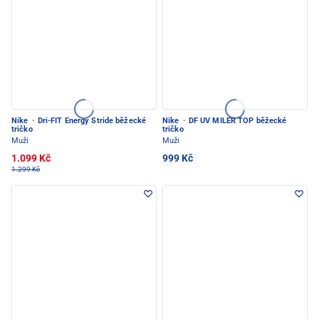
Nike
·
Dri-FIT Energy Stride běžecké
Nike
·
DF UV MILER TOP běžecké
tričko
tričko
Muži
Muži
1.099 Kč
999 Kč
1.299 Kč