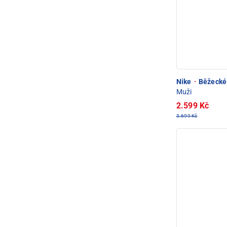
Nike
·
Běžecké 
Muži
2.599 Kč
3.699 Kč