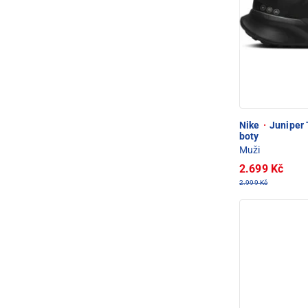
Nike
·
Juniper 
boty
Muži
2.699 Kč
2.999 Kč