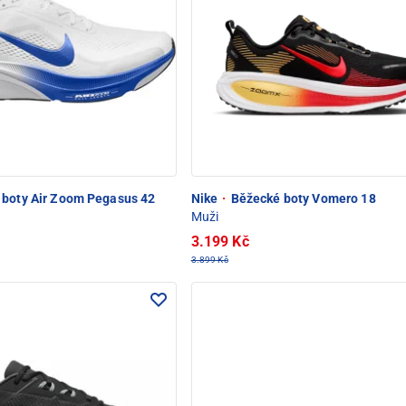
boty Air Zoom Pegasus 42
Nike
·
Běžecké boty Vomero 18
Muži
3.199 Kč
3.899 Kč