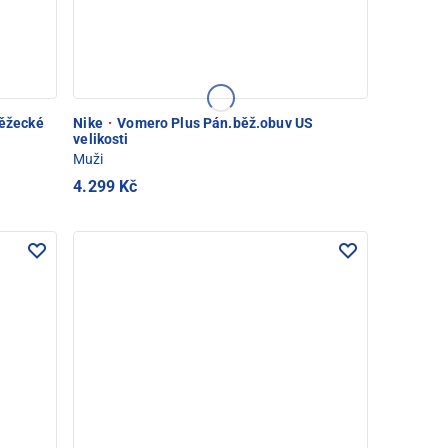
běžecké
Nike
·
Vomero Plus Pán.běž.obuv US
velikosti
Muži
4.299 Kč