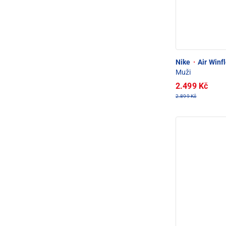
Nike
·
Air Winf
Muži
2.499 Kč
2.899 Kč