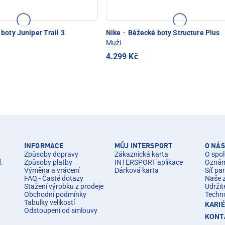
boty Juniper Trail 3
Nike
·
Běžecké boty Structure Plus
Muži
4.299 Kč
INFORMACE
MŮJ INTERSPORT
O NÁS
Způsoby dopravy
Zákaznická karta
O spol
d.
Způsoby platby
INTERSPORT aplikace
Oznáme
Výměna a vrácení
Dárková karta
Síť pa
FAQ - Časté dotazy
Naše 
Stažení výrobku z prodeje
Udržit
Obchodní podmínky
Techn
Tabulky velikostí
KARI
Odstoupení od smlouvy
KONT