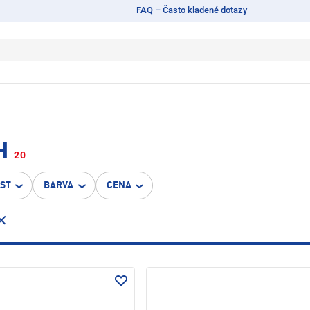
FAQ – Často kladené dotazy
H
20
OST
BARVA
CENA