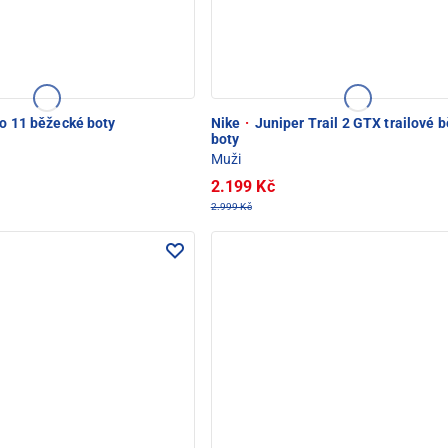
lo 11 běžecké boty
Nike
·
Juniper Trail 2 GTX trailové 
boty
Muži
2.199 Kč
2.999 Kč