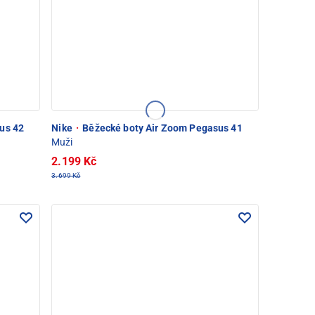
us 42
Nike
·
Běžecké boty Air Zoom Pegasus 41
Muži
2.199 Kč
3.699 Kč