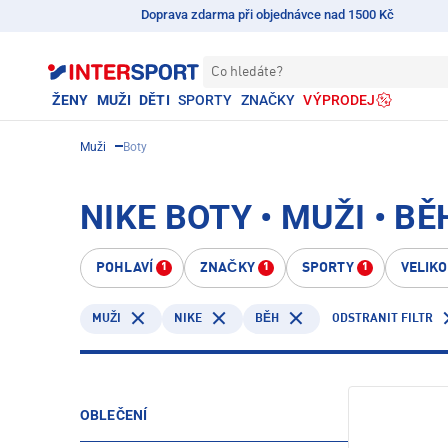
Doprava zdarma při objednávce nad 1500 Kč
Co hledáte?
ŽENY
MUŽI
DĚTI
SPORTY
ZNAČKY
VÝPRODEJ
Muži
Boty
NIKE BOTY • MUŽI • BĚ
POHLAVÍ
ZNAČKY
SPORTY
VELIK
1
1
1
NIKE
ODSTRANIT FILTR
MUŽI
BĚH
OBLEČENÍ