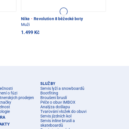
Nike
·
Revolution 8 běžecké boty
Muži
1.499 Kč
SLUŽBY
ečnosti
Servis lyží a snowboardů
ní o fúzi
Bootfiting
rtnerských prodejen
Broušení bruslí
značky
Péče o obuv IMBOX
elnost
Analýza došlapu
ologie
Tvarování vložek do obuvi
Servis jízdních kol
ÉRA
Servis inline bruslí a
AKTY
skateboardů