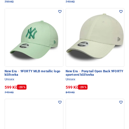
799 Kč
749 Kč
New Era
·
9FORTY MLB metallic logo
New Era
·
Ponytail Open Back 9FORTY
kšiltovka
sportovní kšiltovka
Unisex
Unisex
599 Kč
599 Kč
-20 %
-29 %
749 Kč
849 Kč