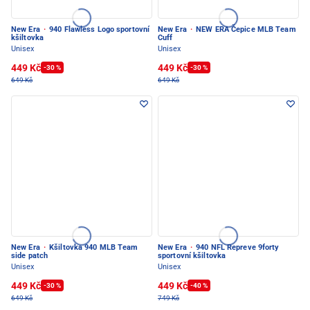
New Era
·
940 Flawless Logo sportovní
New Era
·
NEW ERA Čepice MLB Team
kšiltovka
Cuff
Unisex
Unisex
449 Kč
449 Kč
-30 %
-30 %
649 Kč
649 Kč
New Era
·
Kšiltovka 940 MLB Team
New Era
·
940 NFL Repreve 9forty
side patch
sportovní kšiltovka
Unisex
Unisex
449 Kč
449 Kč
-30 %
-40 %
649 Kč
749 Kč