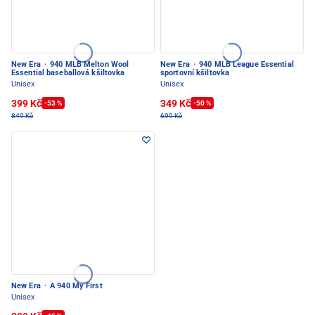
New Era
·
940 MLB Melton Wool
New Era
·
940 MLB League Essential
Essential baseballová kšiltovka
sportovní kšiltovka
Unisex
Unisex
399 Kč
349 Kč
-53 %
-50 %
849 Kč
699 Kč
New Era
·
A 940 My First
Unisex