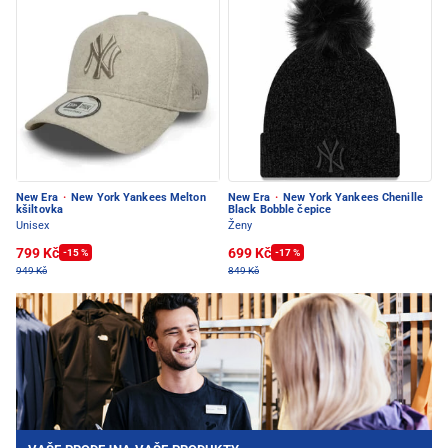
New Era
·
New York Yankees Melton
New Era
·
New York Yankees Chenille
kšiltovka
Black Bobble čepice
Unisex
Ženy
799 Kč
699 Kč
-15 %
-17 %
949 Kč
849 Kč