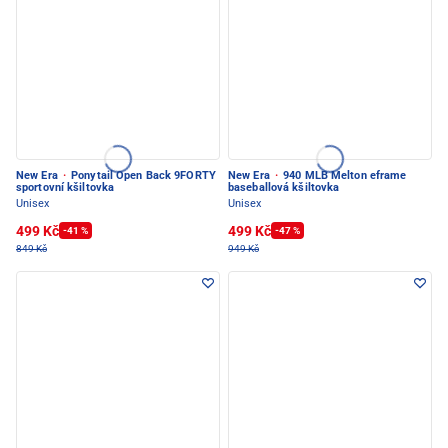
New Era
·
Ponytail Open Back 9FORTY
New Era
·
940 MLB Melton eframe
sportovní kšiltovka
baseballová kšiltovka
Unisex
Unisex
499 Kč
499 Kč
-41 %
-47 %
849 Kč
949 Kč