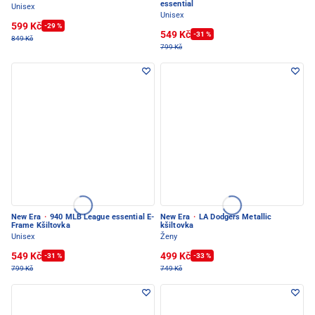
essential
Unisex
Unisex
599 Kč
-29 %
549 Kč
-31 %
849 Kč
799 Kč
New Era
·
940 MLB League essential E-
New Era
·
LA Dodgers Metallic
Frame Kšiltovka
kšiltovka
Unisex
Ženy
549 Kč
499 Kč
-31 %
-33 %
799 Kč
749 Kč