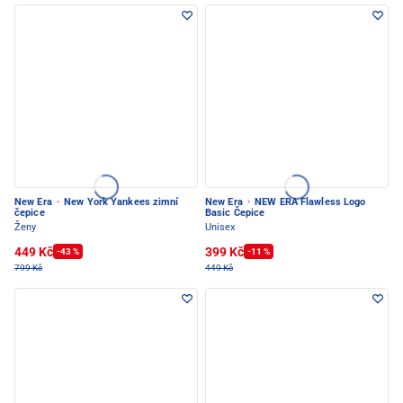
New Era
·
New York Yankees zimní
New Era
·
NEW ERA Flawless Logo
čepice
Basic Čepice
Ženy
Unisex
449 Kč
399 Kč
-43 %
-11 %
799 Kč
449 Kč