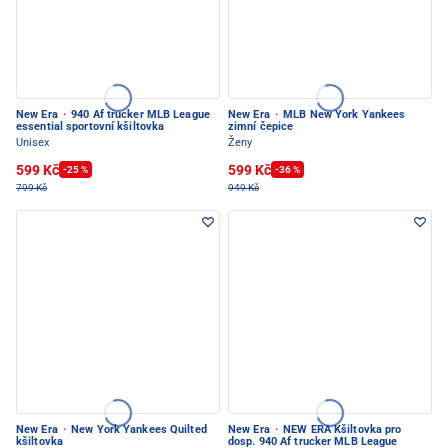
New Era
·
940 Af trucker MLB League
New Era
·
MLB New York Yankees
essential sportovní kšiltovka
zimní čepice
Unisex
Ženy
599 Kč
599 Kč
-25 %
-36 %
799 Kč
949 Kč
New Era
·
New York Yankees Quilted
New Era
·
NEW ERA Kšiltovka pro
kšiltovka
dosp. 940 Af trucker MLB League