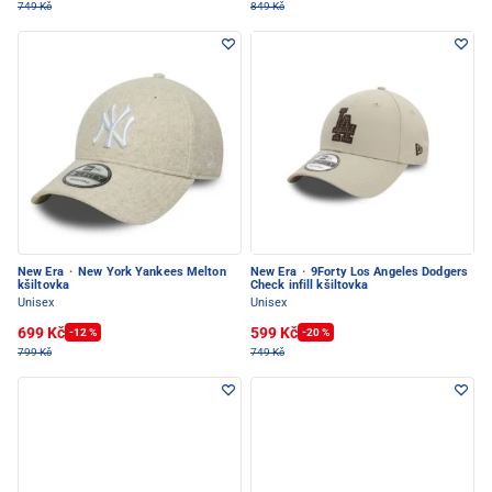
749 Kč
849 Kč
New Era
·
New York Yankees Melton
New Era
·
9Forty Los Angeles Dodgers
kšiltovka
Check infill kšiltovka
Unisex
Unisex
699 Kč
599 Kč
-12 %
-20 %
799 Kč
749 Kč