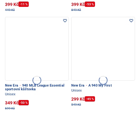
399 Kč
399 Kč
-11 %
-53 %
449 Kč
849 Kč
New Era
·
940 MLB League Essential
New Era
·
A 940 My First
sportovní kšiltovka
Unisex
Unisex
299 Kč
-45 %
349 Kč
-50 %
549 Kč
699 Kč