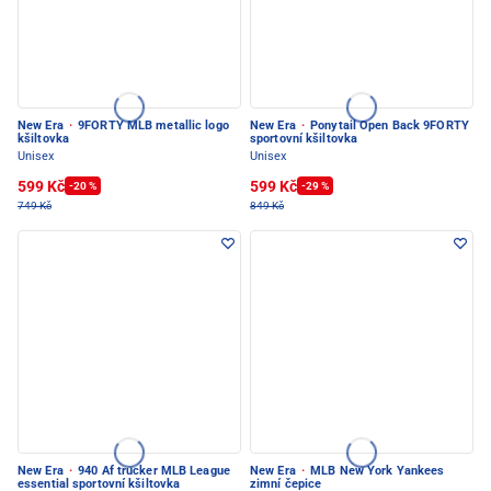
New Era
·
9FORTY MLB metallic logo
New Era
·
Ponytail Open Back 9FORTY
kšiltovka
sportovní kšiltovka
Unisex
Unisex
599 Kč
599 Kč
-20 %
-29 %
749 Kč
849 Kč
New Era
·
940 Af trucker MLB League
New Era
·
MLB New York Yankees
essential sportovní kšiltovka
zimní čepice