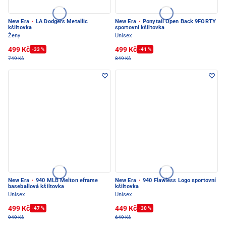
New Era
·
LA Dodgers Metallic
New Era
·
Ponytail Open Back 9FORTY
kšiltovka
sportovní kšiltovka
Ženy
Unisex
499 Kč
499 Kč
-33 %
-41 %
749 Kč
849 Kč
New Era
·
940 MLB Melton eframe
New Era
·
940 Flawless Logo sportovní
baseballová kšiltovka
kšiltovka
Unisex
Unisex
499 Kč
449 Kč
-47 %
-30 %
949 Kč
649 Kč