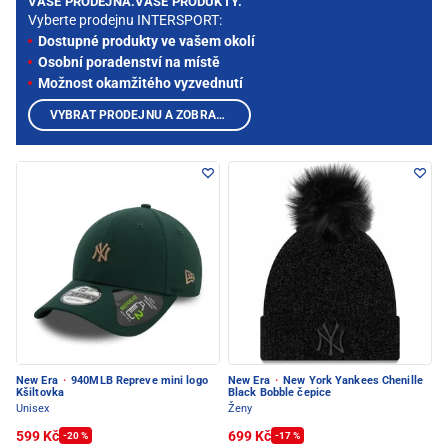
VAŠE PRODEJNA.VAŠE PRODUKTY.
Vyberte prodejnu INTERSPORT:
Dostupné produkty ve vašem okolí
Osobní poradenství na místě
Možnost okamžitého vyzvednutí
VYBRAT PRODEJNU A ZOBRAZIT PRODUKTY
New Era
·
940MLB Repreve mini logo
New Era
·
New York Yankees Chenille
Kšiltovka
Black Bobble čepice
Unisex
Ženy
599 Kč
699 Kč
-20 %
-17 %