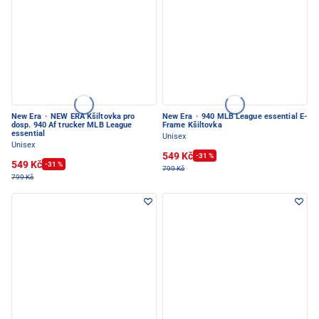
New Era
·
NEW ERA Kšiltovka pro
New Era
·
940 MLB League essential E-
dosp. 940 Af trucker MLB League
Frame Kšiltovka
essential
Unisex
Unisex
549 Kč
-31 %
549 Kč
-31 %
799 Kč
799 Kč