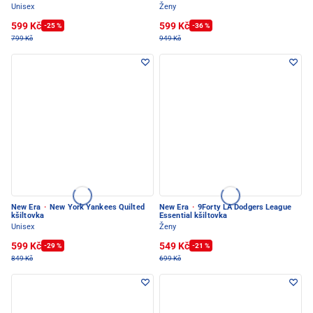
Unisex
Ženy
599 Kč
599 Kč
-25 %
-36 %
799 Kč
949 Kč
New Era
·
New York Yankees Quilted
New Era
·
9Forty LA Dodgers League
kšiltovka
Essential kšiltovka
Unisex
Ženy
599 Kč
549 Kč
-29 %
-21 %
849 Kč
699 Kč