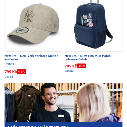
New Era
·
New York Yankees Melton
New Era
·
NEW ERA MLB Patch
kšiltovka
delaware Batoh
Unisex
799 Kč
-20 %
799 Kč
999 Kč
-15 %
949 Kč