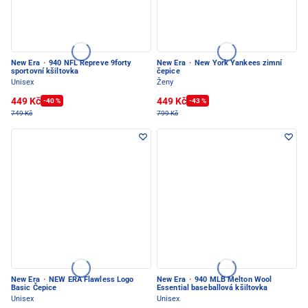
New Era
·
940 NFL Repreve 9forty
New Era
·
New York Yankees zimní
sportovní kšiltovka
čepice
Unisex
Ženy
449 Kč
449 Kč
-40 %
-43 %
749 Kč
799 Kč
New Era
·
NEW ERA Flawless Logo
New Era
·
940 MLB Melton Wool
Basic Čepice
Essential baseballová kšiltovka
Unisex
Unisex