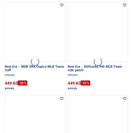
New Era
·
NEW ERA Čepice MLB Team
New Era
·
Kšiltovka 940 MLB Team
Cuff
side patch
Unisex
Unisex
449 Kč
449 Kč
-30 %
-30 %
649 Kč
649 Kč