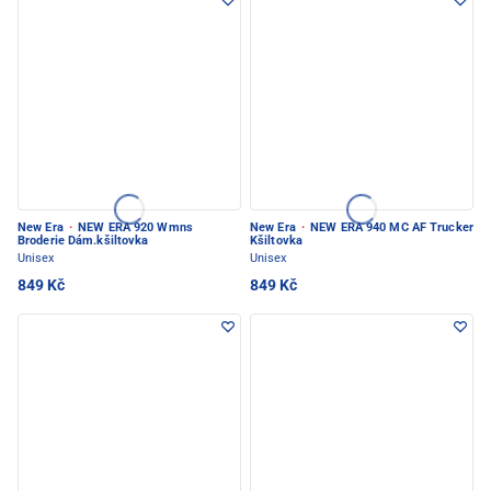
New Era
·
NEW ERA 920 Wmns
New Era
·
NEW ERA 940 MC AF Trucker
Broderie Dám.kšiltovka
Kšiltovka
Unisex
Unisex
849 Kč
849 Kč