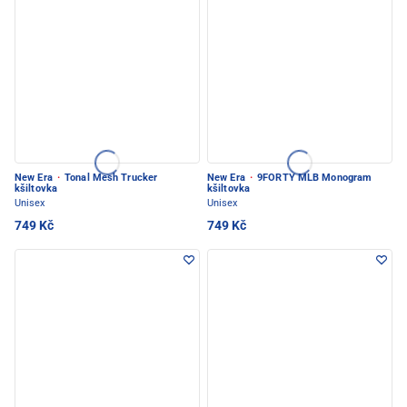
New Era
·
Tonal Mesh Trucker
New Era
·
9FORTY MLB Monogram
kšiltovka
kšiltovka
Unisex
Unisex
749 Kč
749 Kč