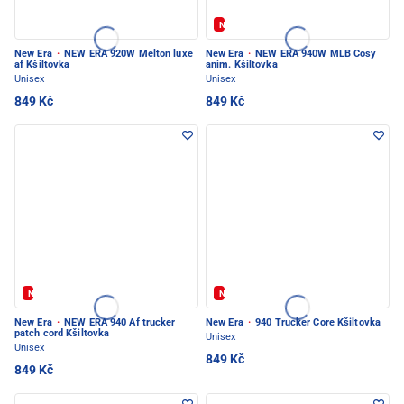
Novinka
New Era
·
NEW ERA 920W Melton luxe
New Era
·
NEW ERA 940W MLB Cosy
af Kšiltovka
anim. Kšiltovka
Unisex
Unisex
849 Kč
849 Kč
Novinka
Novinka
New Era
·
NEW ERA 940 Af trucker
New Era
·
940 Trucker Core Kšiltovka
patch cord Kšiltovka
Unisex
Unisex
849 Kč
849 Kč