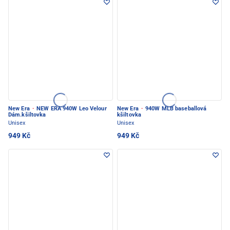
New Era
·
NEW ERA 940W Leo Velour
New Era
·
940W MLB baseballová
Dám.kšiltovka
kšiltovka
Unisex
Unisex
949 Kč
949 Kč