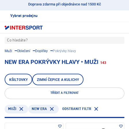
Doprava zdarma při objednávce nad 1500 Kč
Vybrat prodejnu
Co hledáte?
Muži
Oblečení
Doplňky
Pokrývky hlavy
NEW ERA POKRÝVKY HLAVY • MUŽI
143
KŠILTOVKY
ZIMNÍ ČEPICE A KULICHY
TŘÍDIT A FILTROVAT
NEW ERA
ODSTRANIT FILTR
MUŽI