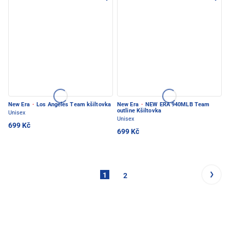
New Era
·
Los Angeles Team kšiltovka
New Era
·
NEW ERA 940MLB Team
outline Kšiltovka
Unisex
Unisex
699 Kč
699 Kč
1
2