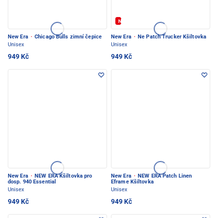
Novinka
New Era
·
Chicago Bulls zimní čepice
New Era
·
Ne Patch Trucker Kšiltovka
Unisex
Unisex
949 Kč
949 Kč
New Era
·
NEW ERA Kšiltovka pro
New Era
·
NEW ERA Patch Linen
dosp. 940 Essential
Eframe Kšiltovka
Unisex
Unisex
949 Kč
949 Kč