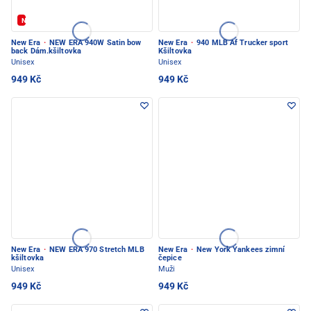
Novinka
New Era
·
NEW ERA 940W Satin bow
New Era
·
940 MLB Af Trucker sport
back Dám.kšiltovka
Kšiltovka
Unisex
Unisex
949 Kč
949 Kč
New Era
·
NEW ERA 970 Stretch MLB
New Era
·
New York Yankees zimní
kšiltovka
čepice
Unisex
Muži
949 Kč
949 Kč