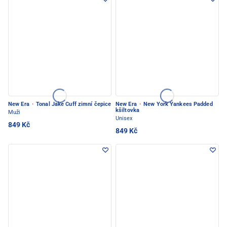
New Era
·
Tonal Jake Cuff zimní čepice
New Era
·
New York Yankees Padded
kšiltovka
Muži
Unisex
849 Kč
849 Kč