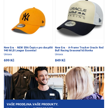
New Era
·
NEW ERA Čepice pro dospělé
New Era
·
A-Frame Trucker Oracle Red
940 MLB League Essential
Bull Racing Seasonal kšiltovka
Unisex
Unisex
699 Kč
849 Kč
VAŠE PRODEJNA.VAŠE PRODUKTY.