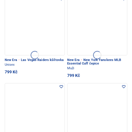
New Era
·
Las Vegas Raiders kšiltovka
New Era
·
New York Yanskees MLB
Essential Cuff čepice
Unisex
Muži
799 Kč
799 Kč