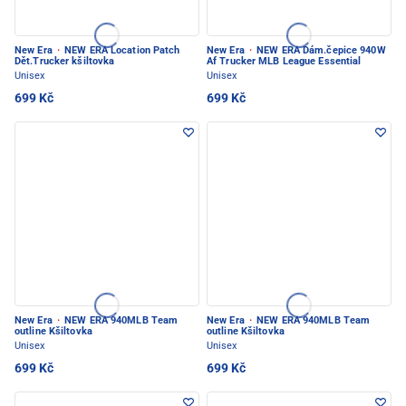
New Era
·
NEW ERA Location Patch
New Era
·
NEW ERA Dám.čepice 940W
Dět.Trucker kšiltovka
Af Trucker MLB League Essential
Unisex
Unisex
699 Kč
699 Kč
New Era
·
NEW ERA 940MLB Team
New Era
·
NEW ERA 940MLB Team
outline Kšiltovka
outline Kšiltovka
Unisex
Unisex
699 Kč
699 Kč