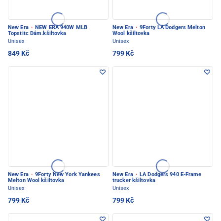
New Era
·
NEW ERA 940W MLB
New Era
·
9Forty LA Dodgers Melton
Topstitc Dám.kšiltovka
Wool kšiltovka
Unisex
Unisex
849 Kč
799 Kč
New Era
·
9Forty New York Yankees
New Era
·
LA Dodgers 940 E-Frame
Melton Wool kšiltovka
trucker kšiltovka
Unisex
Unisex
799 Kč
799 Kč