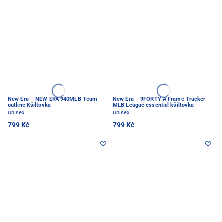
New Era
·
NEW ERA 940MLB Team
New Era
·
9FORTY A-Frame Trucker
outline Kšiltovka
MLB League essential kšiltovka
Unisex
Unisex
799 Kč
799 Kč