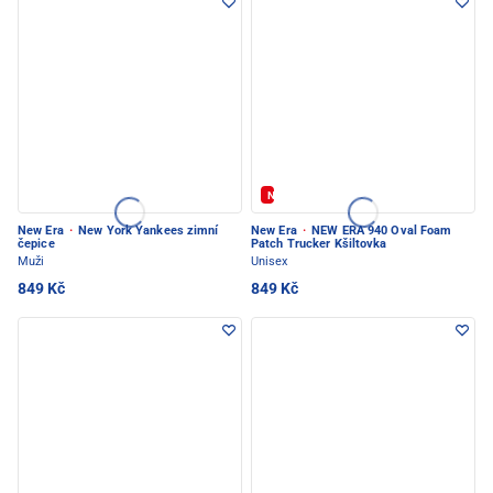
Novinka
New Era
·
New York Yankees zimní
New Era
·
NEW ERA 940 Oval Foam
čepice
Patch Trucker Kšiltovka
Muži
Unisex
849 Kč
849 Kč