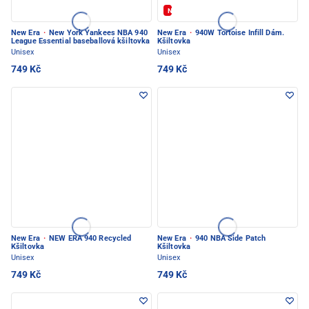
Novinka
New Era
·
New York Yankees NBA 940
New Era
·
940W Tortoise Infill Dám.
League Essential baseballová kšiltovka
Kšiltovka
Unisex
Unisex
749 Kč
749 Kč
New Era
·
NEW ERA 940 Recycled
New Era
·
940 NBA Side Patch
Kšiltovka
Kšiltovka
Unisex
Unisex
749 Kč
749 Kč