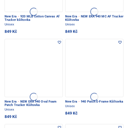
New Era
·
920 MLB Cotton Canvas Af
New Era
·
NEW ERA 940 MC AF Trucker
Trucker kšiltovka
Kšiltovka
Unisex
Unisex
849 Kč
849 Kč
New Era
·
NEW ERA 940 Oval Foam
New Era
·
940 Patch E-Frame Kšiltovka
Patch Trucker Kšiltovka
Unisex
Unisex
849 Kč
849 Kč