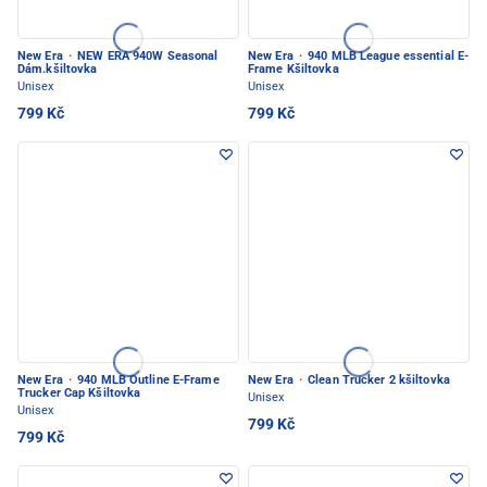
New Era
·
NEW ERA 940W Seasonal
New Era
·
940 MLB League essential E-
Dám.kšiltovka
Frame Kšiltovka
Unisex
Unisex
799 Kč
799 Kč
New Era
·
940 MLB Outline E-Frame
New Era
·
Clean Trucker 2 kšiltovka
Trucker Cap Kšiltovka
Unisex
Unisex
799 Kč
799 Kč