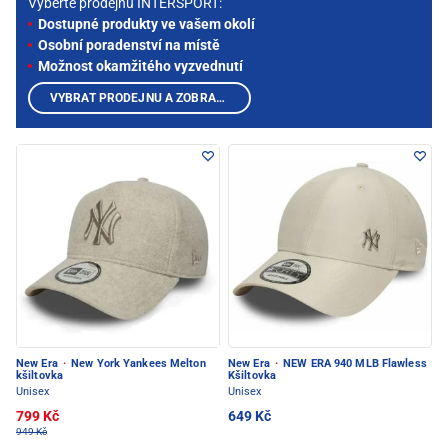
Vyberte prodejnu INTERSPORT:
Dostupné produkty ve vašem okolí
Osobní poradenství na místě
Možnost okamžitého vyzvednutí
VYBRAT PRODEJNU A ZOBRAZIT PRODUKTY
New Era
·
New York Yankees Melton
New Era
·
NEW ERA 940 MLB Flawless
kšiltovka
Kšiltovka
Unisex
Unisex
799 Kč
649 Kč
949 Kč