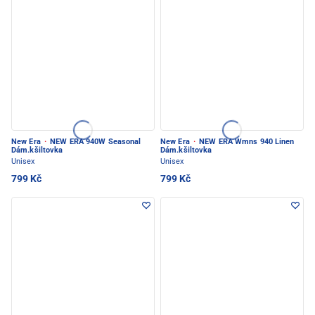
New Era
·
NEW ERA 940W Seasonal
New Era
·
NEW ERA Wmns 940 Linen
Dám.kšiltovka
Dám.kšiltovka
Unisex
Unisex
799 Kč
799 Kč