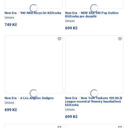
New Era
·
940 NBA Recyclet Kšiltovka
New Era
·
NEW ERA 940 Pop Outline
Kšiltovka pro dospělé
Unisex
Unisex
749 Kč
699 Kč
New Era
·
A Los Angeles Dodgers
New Era
·
New York Yankees 920 MLB
League essential 9twenty baseballová
Unisex
kšiltovka
699 Kč
Unisex
699 Kč