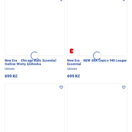
Novinka
New Era
·
Chicago Bulls Essential
New Era
·
NEW ERA Čepice 940 League
Outline 9Forty kšiltovka
Essential
Unisex
Unisex
699 Kč
699 Kč