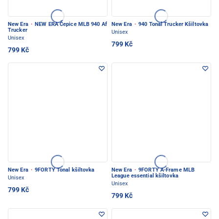
New Era
·
NEW ERA Čepice MLB 940 Af
New Era
·
940 Tonal Trucker Kšiltovka
Trucker
Unisex
Unisex
799 Kč
799 Kč
New Era
·
9FORTY Tonal kšiltovka
New Era
·
9FORTY A-Frame MLB
League essential kšiltovka
Unisex
Unisex
799 Kč
799 Kč