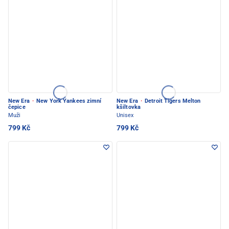
New Era
·
New York Yankees zimní
New Era
·
Detroit Tigers Melton
čepice
kšiltovka
Muži
Unisex
799 Kč
799 Kč