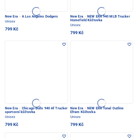
New Era
·
A Los Angeles Dodgers
New Era
·
NEW ERA 940 MLB Trucker
Homefield Kšiltovka
Unisex
Unisex
799 Kč
799 Kč
New Era
·
Chicago Bulls 940 Af Trucker
New Era
·
NEW ERA Tonal Outline
sportovní kšiltovka
Efram Kšiltovka
Unisex
Unisex
799 Kč
799 Kč