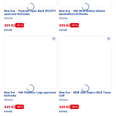
New Era
·
Ponytail Open Back 9FORTY
New Era
·
940 MLB Melton eframe
sportovní kšiltovka
baseballová kšiltovka
Unisex
Unisex
499 Kč
499 Kč
-41 %
-47 %
849 Kč
949 Kč
New Era
·
940 Flawless Logo sportovní
New Era
·
NEW ERA Čepice MLB Team
kšiltovka
Cuff
Unisex
Unisex
449 Kč
449 Kč
-30 %
-30 %
649 Kč
649 Kč