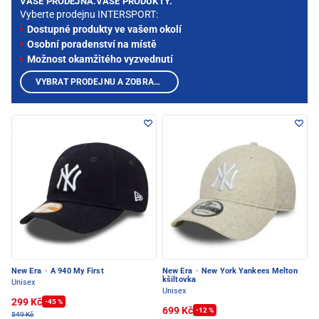
VAŠE PRODEJNA.VAŠE PRODUKTY.
Vyberte prodejnu INTERSPORT:
Dostupné produkty ve vašem okolí
Osobní poradenství na místě
Možnost okamžitého vyzvednutí
VYBRAT PRODEJNU A ZOBRAZIT PRODUKTY
New Era
·
A 940 My First
New Era
·
New York Yankees Melton
kšiltovka
Unisex
Unisex
299 Kč
-45 %
699 Kč
-12 %
549 Kč