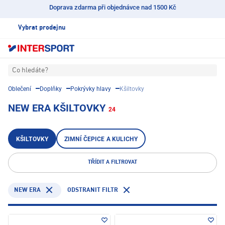
Doprava zdarma při objednávce nad 1500 Kč
Vybrat prodejnu
Co hledáte?
Oblečení
Doplňky
Pokrývky hlavy
Kšiltovky
NEW ERA KŠILTOVKY
24
KŠILTOVKY
ZIMNÍ ČEPICE A KULICHY
TŘÍDIT A FILTROVAT
NEW ERA
ODSTRANIT FILTR