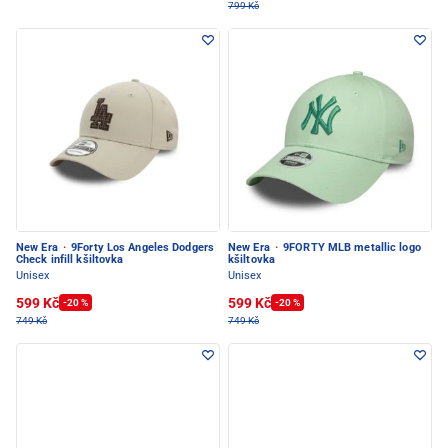
799 Kč
New Era
·
9Forty Los Angeles Dodgers
New Era
·
9FORTY MLB metallic logo
Check infill kšiltovka
kšiltovka
Unisex
Unisex
599 Kč
599 Kč
-20 %
-20 %
749 Kč
749 Kč