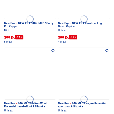
New Era
·
NEW ERA 940K MLB 9Forty
New Era
·
NEW ERA Flawless Logo
Kd. Kappe
Basic Čepice
Děti
Unisex
399 Kč
399 Kč
-27 %
-11 %
549 Kč
449 Kč
New Era
·
940 MLB Melton Wool
New Era
·
940 MLB League Essential
Essential baseballová kšiltovka
sportovní kšiltovka
Unisex
Unisex