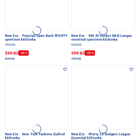
New Era
·
Ponytail Open Back 9FORTY
New Era
·
940 Af trucker MLB League
sportovní kšiltovka
essential sportovní kšiltovka
Unisex
Unisex
599 Kč
599 Kč
-29 %
-25 %
849 Kč
799 Kč
New Era
·
New York Yankees Quilted
New Era
·
9Forty LA Dodgers League
kšiltovka
Essential kšiltovka