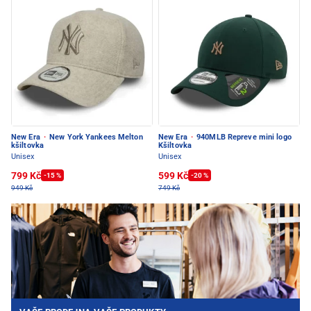
New Era
·
New York Yankees Melton
New Era
·
940MLB Repreve mini logo
kšiltovka
Kšiltovka
Unisex
Unisex
799 Kč
599 Kč
-15 %
-20 %
949 Kč
749 Kč