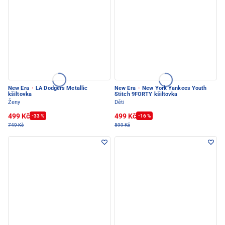
New Era
·
LA Dodgers Metallic
New Era
·
New York Yankees Youth
kšiltovka
Stitch 9FORTY kšiltovka
Ženy
Děti
499 Kč
499 Kč
-33 %
-16 %
749 Kč
599 Kč