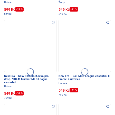
Unisex
Ženy
599 Kč
549 Kč
-29 %
-21 %
849 Kč
699 Kč
New Era
·
NEW ERA Kšiltovka pro
New Era
·
940 MLB League essential E-
dosp. 940 Af trucker MLB League
Frame Kšiltovka
essential
Unisex
Unisex
549 Kč
-31 %
549 Kč
-31 %
799 Kč
799 Kč