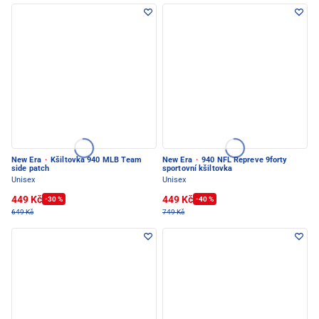
New Era
·
Kšiltovka 940 MLB Team
New Era
·
940 NFL Repreve 9forty
side patch
sportovní kšiltovka
Unisex
Unisex
449 Kč
449 Kč
-30 %
-40 %
649 Kč
749 Kč