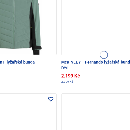
 II lyžařská bunda
McKINLEY
·
Fernando lyžařská bun
Děti
2.199 Kč
2.999 Kč