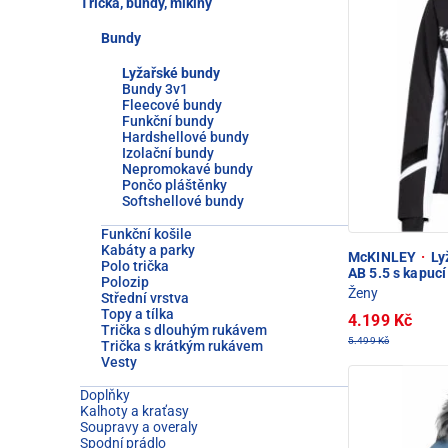
Trička, bundy, mikiny
Bundy
Lyžařské bundy
Bundy 3v1
Fleecové bundy
Funkční bundy
Hardshellové bundy
Izolační bundy
Nepromokavé bundy
Pončo pláštěnky
Softshellové bundy
Funkční košile
Kabáty a parky
McKINLEY
·
Ly
Polo trička
AB 5.5 s kapucí
Polozip
Ženy
Střední vrstva
Topy a tílka
4.199 Kč
Trička s dlouhým rukávem
5.499 Kč
Trička s krátkým rukávem
Vesty
Doplňky
Kalhoty a kraťasy
Soupravy a overaly
Spodní prádlo