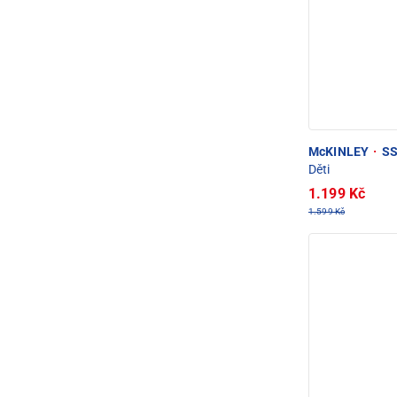
McKINLEY
·
SST
Děti
1.199 Kč
1.599 Kč