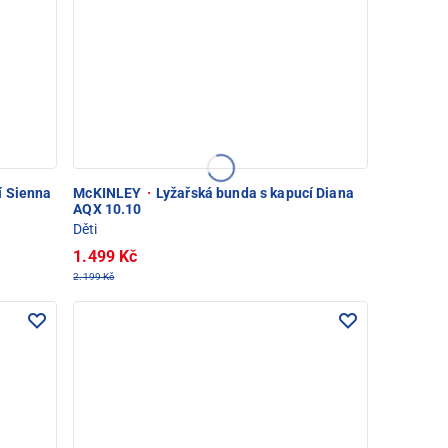
í Sienna
McKINLEY
·
Lyžařská bunda s kapucí Diana
AQX 10.10
Děti
1.499 Kč
2.199 Kč