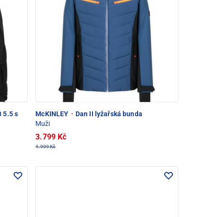
 5.5 s
McKINLEY
·
Dan II lyžařská bunda
Muži
3.799 Kč
4.999 Kč