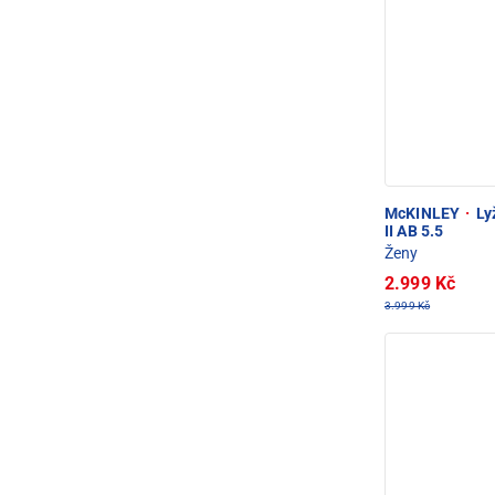
McKINLEY
·
Ly
II AB 5.5
Ženy
2.999 Kč
3.999 Kč