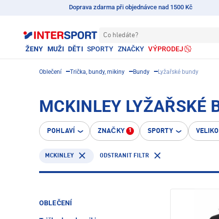
Doprava zdarma při objednávce nad 1500 Kč
Co hledáte?
ŽENY
MUŽI
DĚTI
SPORTY
ZNAČKY
VÝPRODEJ
Oblečení
Trička, bundy, mikiny
Bundy
Lyžařské bundy
MCKINLEY LYŽAŘSKÉ 
POHLAVÍ
ZNAČKY
SPORTY
VELIK
1
MCKINLEY
ODSTRANIT FILTR
OBLEČENÍ