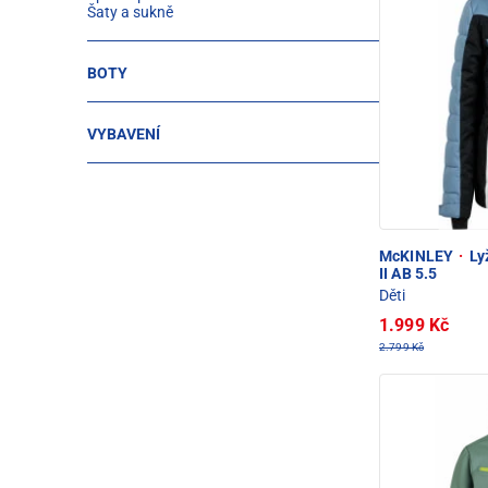
Šaty a sukně
BOTY
VYBAVENÍ
McKINLEY
·
Ly
II AB 5.5
Děti
1.999 Kč
2.799 Kč