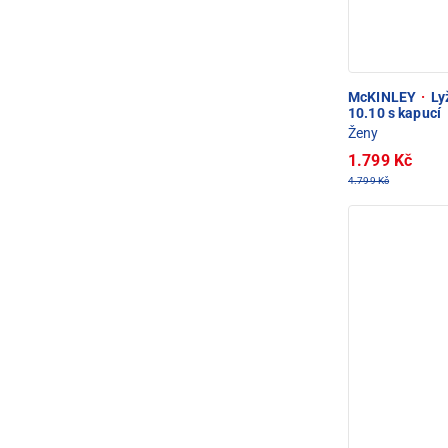
McKINLEY
·
Ly
10.10 s kapucí
Ženy
1.799 Kč
4.799 Kč