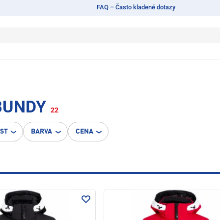
FAQ – Často kladené dotazy
BUNDY
22
OST
BARVA
CENA