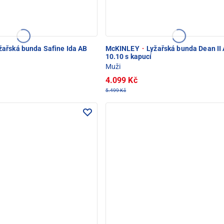
žařská bunda Safine Ida AB
McKINLEY
·
Lyžařská bunda Dean II
10.10 s kapucí
Muži
4.099 Kč
5.499 Kč