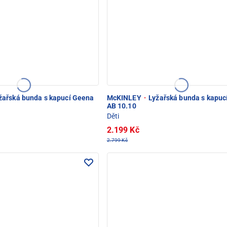
žařská bunda s kapucí Geena
McKINLEY
·
Lyžařská bunda s kapuc
AB 10.10
Děti
2.199 Kč
2.799 Kč