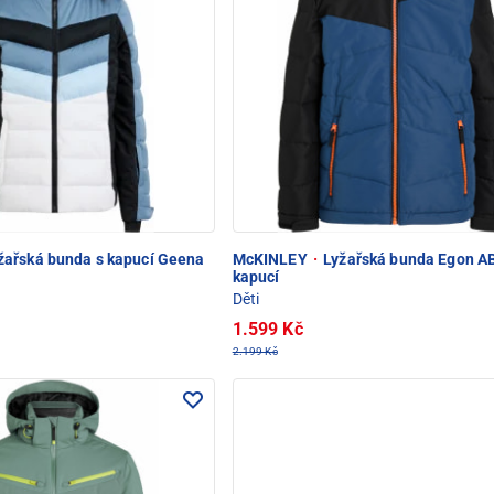
žařská bunda s kapucí Geena
McKINLEY
·
Lyžařská bunda Egon AB
kapucí
Děti
1.599 Kč
2.199 Kč