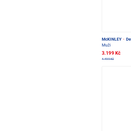
McKINLEY
·
De
Muži
3.199 Kč
4.499 Kč