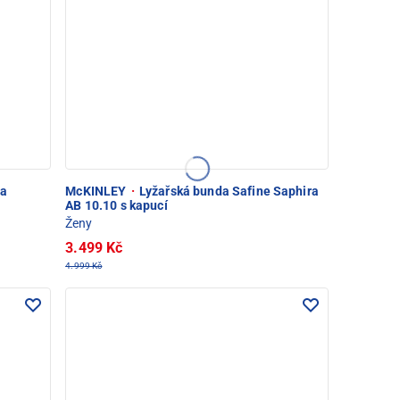
da
McKINLEY
·
Lyžařská bunda Safine Saphira
AB 10.10 s kapucí
Ženy
3.499 Kč
4.999 Kč