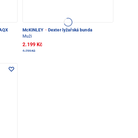
 AQX
McKINLEY
·
Dexter lyžařská bunda
Muži
2.199 Kč
4.799 Kč