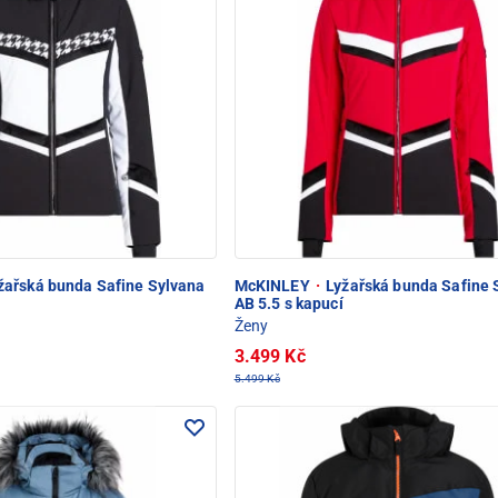
žařská bunda Safine Sylvana
McKINLEY
·
Lyžařská bunda Safine 
AB 5.5 s kapucí
Ženy
3.499 Kč
5.499 Kč