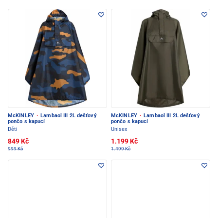
McKINLEY
·
Lambaol III 2L dešťový
McKINLEY
·
Lambaol III 2L dešťový
pončo s kapucí
pončo s kapucí
Děti
Unisex
849 Kč
1.199 Kč
999 Kč
1.499 Kč