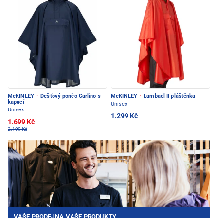
McKINLEY
·
Dešťový pončo Carlino s
McKINLEY
·
Lambaol II pláštěnka
kapucí
Unisex
Unisex
1.299 Kč
1.699 Kč
2.199 Kč
VAŠE PRODEJNA.VAŠE PRODUKTY.