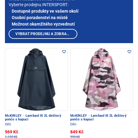
Vyberte prodejnu INTERSPORT:
Dostupné produkty ve vašem okolí
Osobní poradenství na místě
Možnost okamžitého vyzvednutí
VYBRAT PRODEJNU A ZOBRAZIT PRODUKTY
McKINLEY
·
Lambaol III 2L dešťový
McKINLEY
·
Lambaol III 2L dešťový
pončo s kapucí
pončo s kapucí
Děti
Děti
969 Kč
849 Kč
1.199 Kč
999 Kč