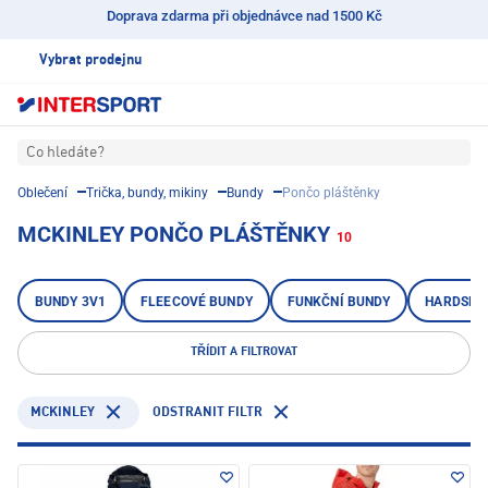
Doprava zdarma při objednávce nad 1500 Kč
Vybrat prodejnu
Co hledáte?
Oblečení
Trička, bundy, mikiny
Bundy
Pončo pláštěnky
MCKINLEY PONČO PLÁŠTĚNKY
10
BUNDY 3V1
FLEECOVÉ BUNDY
FUNKČNÍ BUNDY
HARDSHE
TŘÍDIT A FILTROVAT
MCKINLEY
ODSTRANIT FILTR