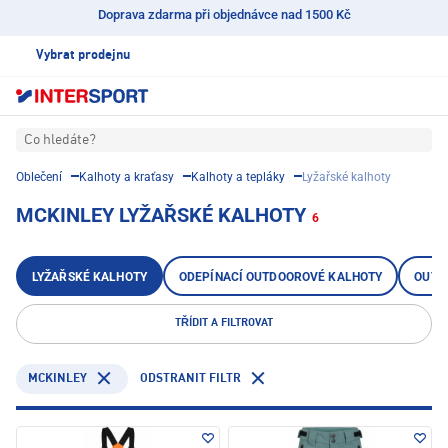
Doprava zdarma při objednávce nad 1500 Kč
Vybrat prodejnu
Co hledáte?
Oblečení
Kalhoty a kraťasy
Kalhoty a tepláky
Lyžařské kalhoty
MCKINLEY LYŽAŘSKÉ KALHOTY
6
LYŽAŘSKÉ KALHOTY
ODEPÍNACÍ OUTDOOROVÉ KALHOTY
OUTD
TŘÍDIT A FILTROVAT
MCKINLEY
ODSTRANIT FILTR