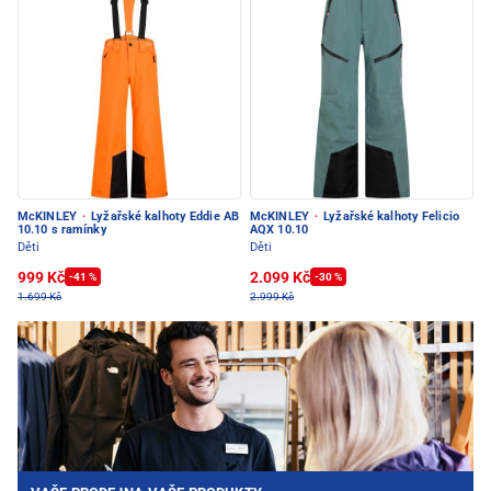
McKINLEY
·
Lyžařské kalhoty Eddie AB
McKINLEY
·
Lyžařské kalhoty Felicio
10.10 s ramínky
AQX 10.10
Děti
Děti
999 Kč
2.099 Kč
-41 %
-30 %
1.699 Kč
2.999 Kč