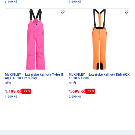
3.499 Kč
1.699 Kč
McKINLEY
·
Lyžařské kalhoty Tyler II
McKINLEY
·
Lyžařské kalhoty Didi AQX
AQX 10.10 s ramínky
10.10 s šlemi
Děti
Muži
1.199 Kč
1.699 Kč
-29 %
-37 %
1.699 Kč
2.699 Kč