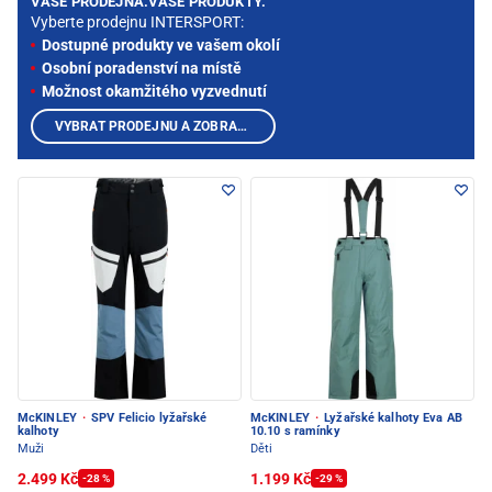
VAŠE PRODEJNA.VAŠE PRODUKTY.
Vyberte prodejnu INTERSPORT:
Dostupné produkty ve vašem okolí
Osobní poradenství na místě
Možnost okamžitého vyzvednutí
VYBRAT PRODEJNU A ZOBRAZIT PRODUKTY
McKINLEY
·
SPV Felicio lyžařské
McKINLEY
·
Lyžařské kalhoty Eva AB
kalhoty
10.10 s ramínky
Muži
Děti
2.499 Kč
1.199 Kč
-28 %
-29 %