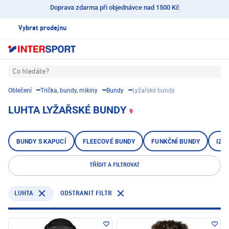
Doprava zdarma při objednávce nad 1500 Kč
Vybrat prodejnu
Co hledáte?
Oblečení
Trička, bundy, mikiny
Bundy
Lyžařské bundy
LUHTA LYŽAŘSKÉ BUNDY
9
BUNDY S KAPUCÍ
FLEECOVÉ BUNDY
FUNKČNÍ BUNDY
IZO
TŘÍDIT A FILTROVAT
LUHTA
ODSTRANIT FILTR