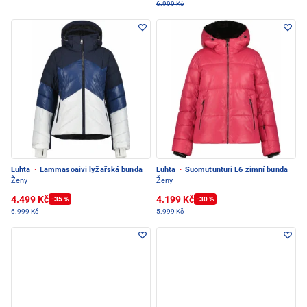
6.999 Kč
Luhta
·
Lammasoaivi lyžařská bunda
Luhta
·
Suomutunturi L6 zimní bunda
Ženy
Ženy
4.499 Kč
4.199 Kč
-35 %
-30 %
6.999 Kč
5.999 Kč