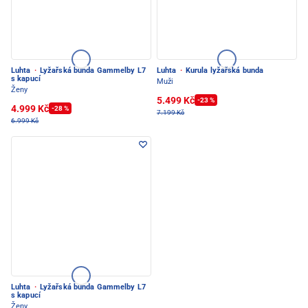
Luhta
·
Lyžařská bunda Gammelby L7
Luhta
·
Kurula lyžařská bunda
s kapucí
Muži
Ženy
5.499 Kč
-23 %
4.999 Kč
-28 %
7.199 Kč
6.999 Kč
Luhta
·
Lyžařská bunda Gammelby L7
s kapucí
Ženy