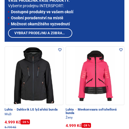
VAŠE PRODEJNA.VAŠE PRODUKTY.
Vyberte prodejnu INTERSPORT:
Dostupné produkty ve vašem okolí
Osobní poradenství na místě
Možnost okamžitého vyzvednutí
VYBRAT PRODEJNU A ZOBRAZIT PRODUKTY
Luhta
·
Dahlsvik LG lyžařská bunda
Luhta
·
Meekonvaara softshellová
bunda
Muži
Ženy
4.999 Kč
-26 %
4.999 Kč
-28 %
6.799 Kč