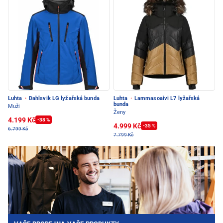
Luhta
·
Dahlsvik LG lyžařská bunda
Luhta
·
Lammasoaivi L7 lyžařská
bunda
Muži
Ženy
4.199 Kč
-38 %
4.999 Kč
-35 %
6.799 Kč
7.799 Kč