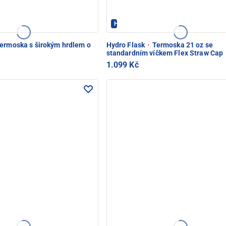
Hydroflask - PEC POD SNĚŽKOU
ermoska s širokým hrdlem o
Hydro Flask
·
Termoska 21 oz se
standardním víčkem Flex Straw Cap
1.099 Kč