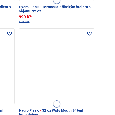
dlem o
Hydro Flask
·
Termoska s širokým hrdlem o
objemu 32 oz
999 Kč
1.399 Kč
ml
Hydro Flask
·
32 oz Wide Mouth 946ml
termoláhev