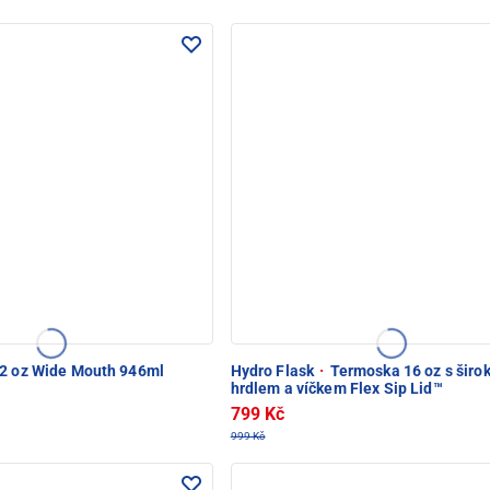
2 oz Wide Mouth 946ml
Hydro Flask
·
Termoska 16 oz s širo
hrdlem a víčkem Flex Sip Lid™
799 Kč
999 Kč