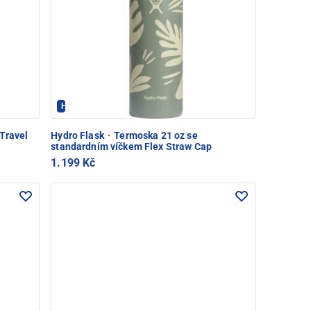
Hydroflask - PEC POD SNĚŽKOU
Travel
Hydro Flask
·
Termoska 21 oz se
standardním víčkem Flex Straw Cap
1.199 Kč