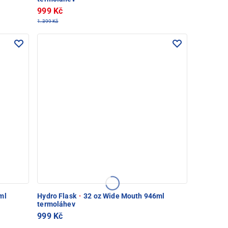
999 Kč
1.399 Kč
ml
Hydro Flask
·
32 oz Wide Mouth 946ml
termoláhev
999 Kč