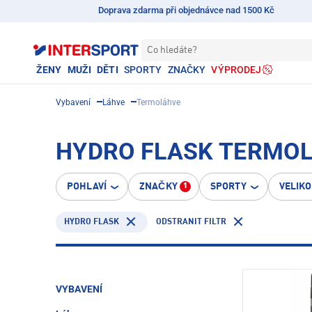
Doprava zdarma při objednávce nad 1500 Kč
Co hledáte?
ŽENY
MUŽI
DĚTI
SPORTY
ZNAČKY
VÝPRODEJ
Vybavení
Láhve
Termoláhve
HYDRO FLASK TERMO
POHLAVÍ
ZNAČKY
SPORTY
VELIK
1
HYDRO FLASK
ODSTRANIT FILTR
VYBAVENÍ