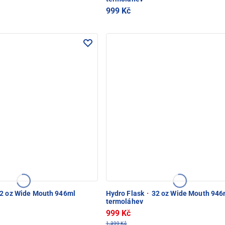
999 Kč
2 oz Wide Mouth 946ml
Hydro Flask
·
32 oz Wide Mouth 946
termoláhev
999 Kč
1.399 Kč