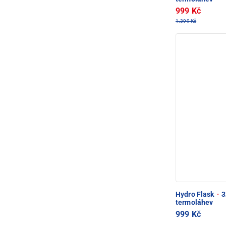
999 Kč
1.399 Kč
Hydro Flask
·
3
termoláhev
999 Kč