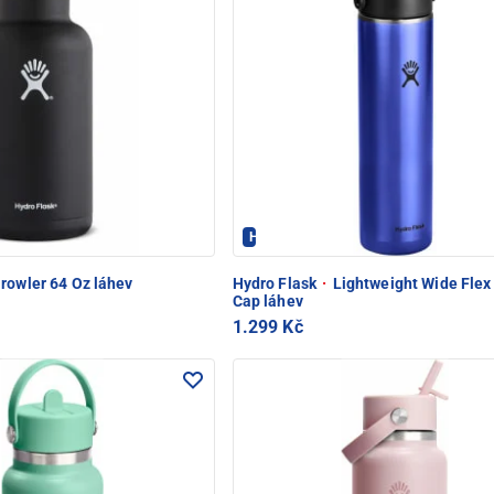
PEC POD SNĚŽKOU
Hydroflask - PEC POD SNĚŽKOU
rowler 64 Oz láhev
Hydro Flask
·
Lightweight Wide Flex
Cap láhev
1.299 Kč