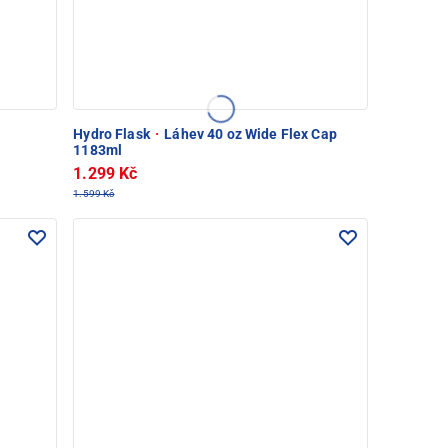
Hydro Flask
·
Láhev 40 oz Wide Flex Cap
1183ml
1.299 Kč
1.599 Kč