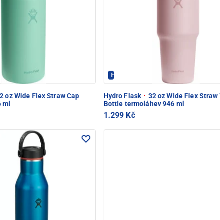
PEC POD SNĚŽKOU
Hydroflask - PEC POD SNĚŽKOU
2 oz Wide Flex Straw Cap
Hydro Flask
·
32 oz Wide Flex Straw 
 ml
Bottle termoláhev 946 ml
1.299 Kč