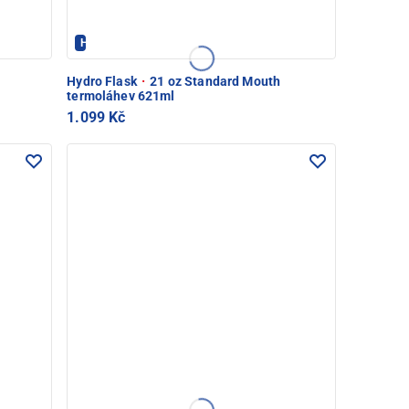
Hydroflask - PEC POD SNĚŽKOU
Hydro Flask
·
21 oz Standard Mouth
termoláhev 621ml
1.099 Kč