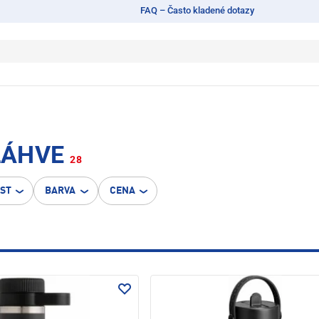
FAQ – Často kladené dotazy
LÁHVE
28
OST
BARVA
CENA