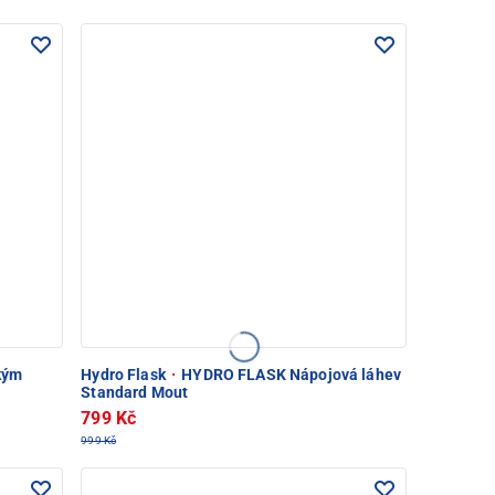
kým
Hydro Flask
·
HYDRO FLASK Nápojová láhev
Standard Mout
799 Kč
999 Kč