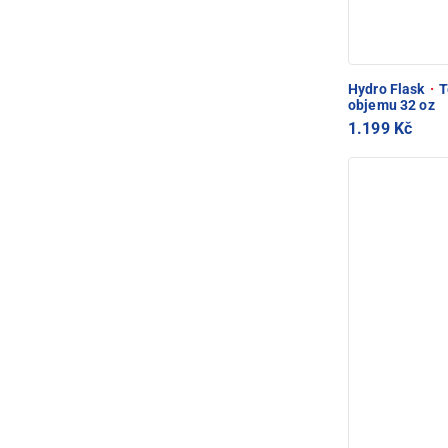
Hydro Flask
·
T
objemu 32 oz
1.199 Kč