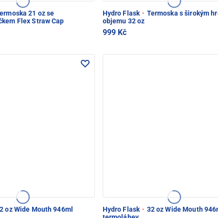
ermoska 21 oz se
Hydro Flask
·
Termoska s širokým hr
čkem Flex Straw Cap
objemu 32 oz
999 Kč
2 oz Wide Mouth 946ml
Hydro Flask
·
32 oz Wide Mouth 946
termoláhev