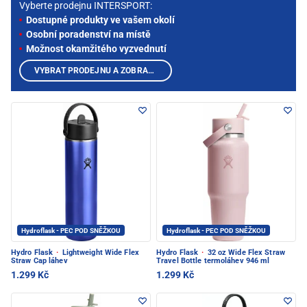
Vyberte prodejnu INTERSPORT:
Dostupné produkty ve vašem okolí
Osobní poradenství na místě
Možnost okamžitého vyzvednutí
VYBRAT PRODEJNU A ZOBRAZIT PRODUKTY
Hydroflask - PEC POD SNĚŽKOU
Hydroflask - PEC POD SNĚŽKOU
Hydro Flask
·
Lightweight Wide Flex
Hydro Flask
·
32 oz Wide Flex Straw
Straw Cap láhev
Travel Bottle termoláhev 946 ml
1.299 Kč
1.299 Kč