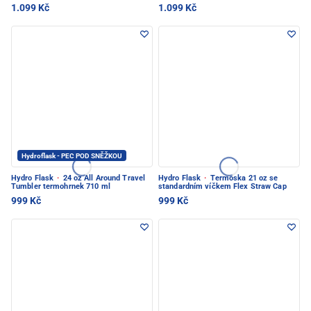
1.099 Kč
1.099 Kč
Hydroflask - PEC POD SNĚŽKOU
Hydro Flask
·
24 oz All Around Travel
Hydro Flask
·
Termoska 21 oz se
Tumbler termohrnek 710 ml
standardním víčkem Flex Straw Cap
999 Kč
999 Kč