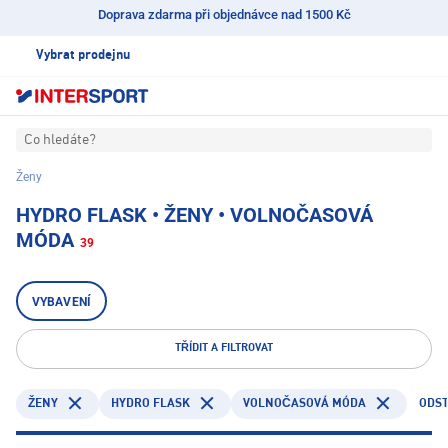
Doprava zdarma při objednávce nad 1500 Kč
Vybrat prodejnu
Co hledáte?
Ženy
HYDRO FLASK • ŽENY • VOLNOČASOVÁ
MÓDA
39
VYBAVENÍ
TŘÍDIT A FILTROVAT
HYDRO FLASK
ODST
ŽENY
VOLNOČASOVÁ MÓDA