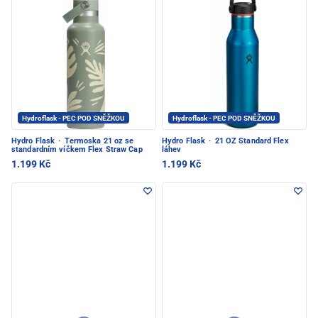
Hydroflask - PEC POD SNĚŽKOU
Hydroflask - PEC POD SNĚŽKOU
Hydro Flask
·
Termoska 21 oz se
Hydro Flask
·
21 OZ Standard Flex
standardním víčkem Flex Straw Cap
láhev
1.199 Kč
1.199 Kč