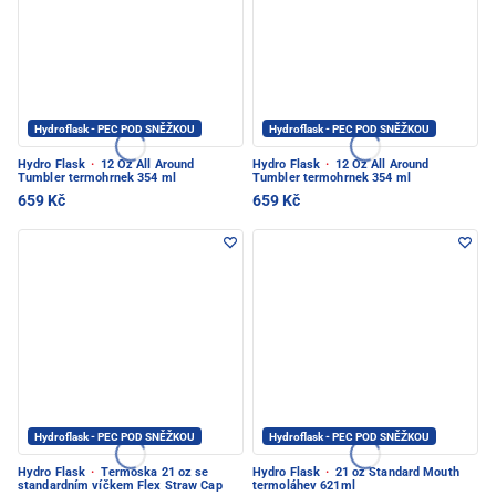
Hydroflask - PEC POD SNĚŽKOU
Hydroflask - PEC POD SNĚŽKOU
Hydro Flask
·
12 Oz All Around
Hydro Flask
·
12 Oz All Around
Tumbler termohrnek 354 ml
Tumbler termohrnek 354 ml
659 Kč
659 Kč
Hydroflask - PEC POD SNĚŽKOU
Hydroflask - PEC POD SNĚŽKOU
Hydro Flask
·
Termoska 21 oz se
Hydro Flask
·
21 oz Standard Mouth
standardním víčkem Flex Straw Cap
termoláhev 621ml