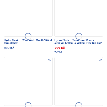
Hydro Flask
·
32 oz Wide Mouth 946ml
Hydro Flask
·
Termoska 16 oz s
termoláhev
širokým hrdlem a víčkem Flex Sip Lid™
999 Kč
799 Kč
999 Kč