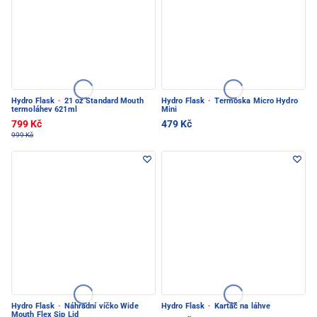
Hydro Flask
·
21 oz Standard Mouth
Hydro Flask
·
Termoska Micro Hydro
termoláhev 621ml
Mini
799 Kč
479 Kč
999 Kč
Hydro Flask
·
Náhradní víčko Wide
Hydro Flask
·
Kartáč na láhve
Mouth Flex Sip Lid