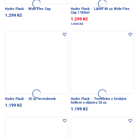
Hydro Flask
·
Wide Flex Cap
Hydro Flask
·
Láhev 40 oz Wide Flex
Cap 1183ml
1.299 Kč
1.299 Kč
1.599 Kč
Hydro Flask
·
32 oz termohrnek
Hydro Flask
·
Termoska s širokým
hrdlem o objemu 32 oz
1.199 Kč
1.199 Kč