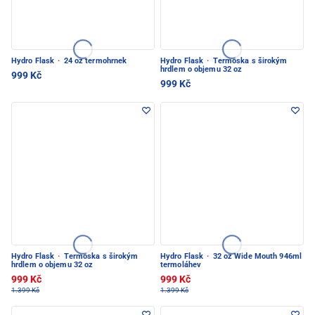
Hydro Flask
·
24 oz termohrnek
Hydro Flask
·
Termoska s širokým
hrdlem o objemu 32 oz
999 Kč
999 Kč
Hydro Flask
·
Termoska s širokým
Hydro Flask
·
32 oz Wide Mouth 946ml
hrdlem o objemu 32 oz
termoláhev
999 Kč
999 Kč
1.399 Kč
1.399 Kč