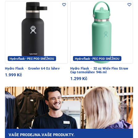
Hydroflask - PEC POD SNĚŽKOU
Hydroflask - PEC POD SNĚŽKOU
Hydro Flask
·
Growler 64 Oz láhev
Hydro Flask
·
32 oz Wide Flex Straw
Cap termoláhev 946 ml
1.999 Kč
1.299 Kč
VAŠE PRODEJNA.VAŠE PRODUKTY.