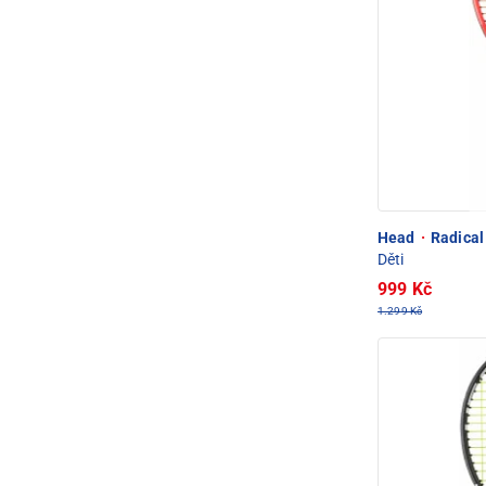
Head
·
Radical 
Děti
999 Kč
1.299 Kč