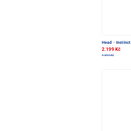
Head
·
Instinc
2.199 Kč
4.399 Kč