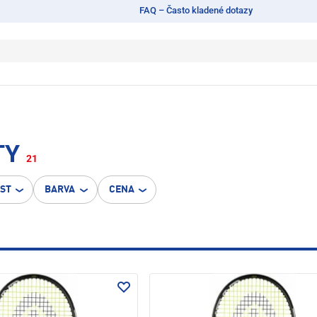
FAQ – Často kladené dotazy
TY
21
OST
BARVA
CENA