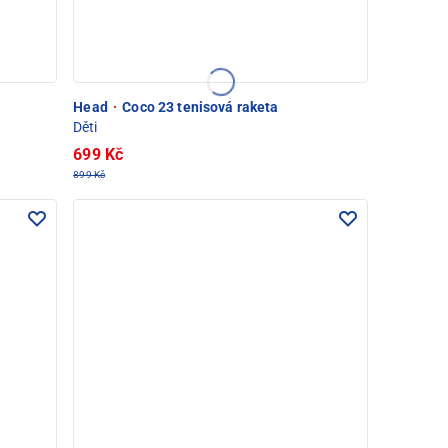
Head
·
Coco 23 tenisová raketa
Děti
699 Kč
899 Kč