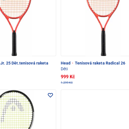
Jr. 25 Dět.tenisová raketa
Head
·
Tenisová raketa Radical 26
Děti
999 Kč
1.299 Kč