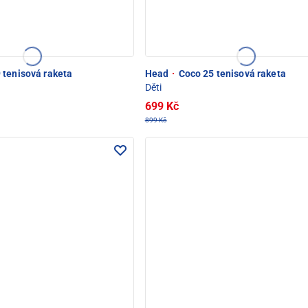
 tenisová raketa
Head
·
Coco 25 tenisová raketa
Děti
699 Kč
899 Kč