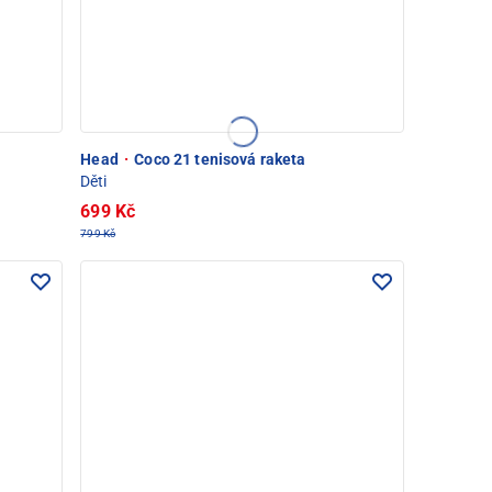
Head
·
Coco 21 tenisová raketa
Děti
699 Kč
799 Kč