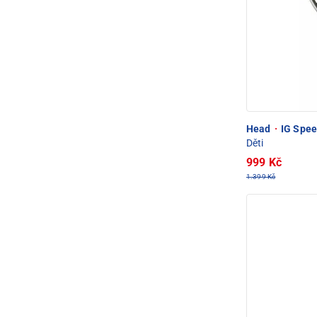
Head
·
IG Speed
Děti
999 Kč
1.399 Kč