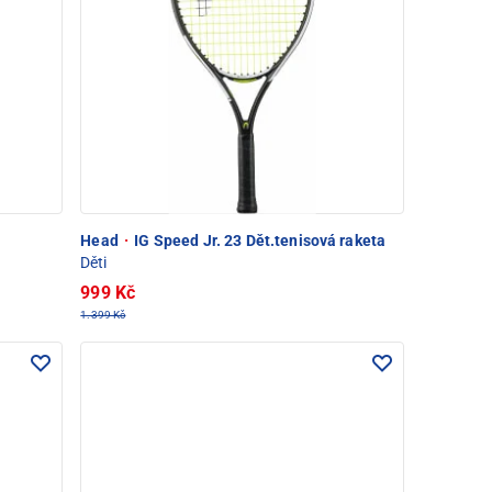
Head
·
IG Speed Jr. 23 Dět.tenisová raketa
Děti
999 Kč
1.399 Kč