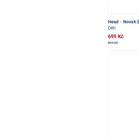
Head
·
Novak 2
Děti
699 Kč
899 Kč