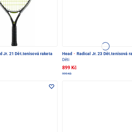
 Jr. 21 Dět.tenisová raketa
Head
·
Radical Jr. 23 Dět.tenisová r
Děti
899 Kč
999 Kč