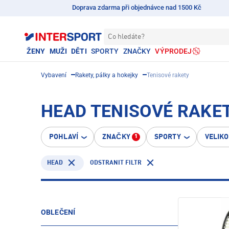
Doprava zdarma při objednávce nad 1500 Kč
Co hledáte?
ŽENY
MUŽI
DĚTI
SPORTY
ZNAČKY
VÝPRODEJ
Vybavení
Rakety, pálky a hokejky
Tenisové rakety
HEAD TENISOVÉ RAKE
POHLAVÍ
ZNAČKY
SPORTY
VELIK
1
HEAD
ODSTRANIT FILTR
OBLEČENÍ