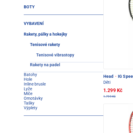
BOTY
VYBAVENÍ
Rakety, pálky a hokejky
Tenisové rakety
Tenisové vibrastopy
Rakety na padel
Batohy
Head
·
IG Speed
Hole
Děti
Inline brusle
Lyže
1.299 Kč
Míče
1.799 Kč
Omotávky
Tašky
Výplety