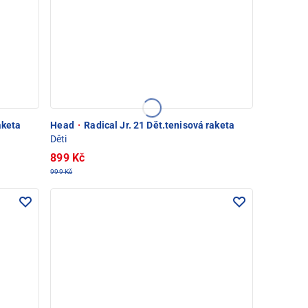
aketa
Head
·
Radical Jr. 21 Dět.tenisová raketa
Děti
899 Kč
999 Kč