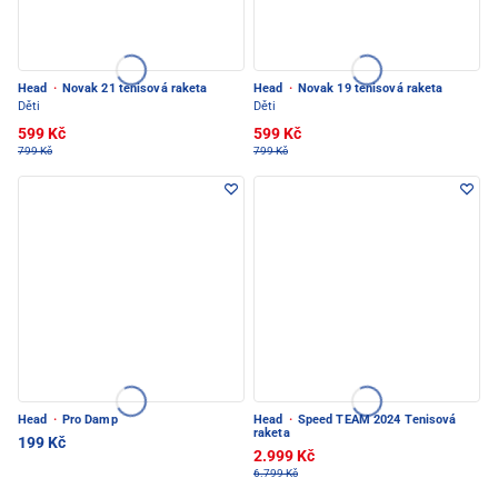
Head
·
Novak 21 tenisová raketa
Head
·
Novak 19 tenisová raketa
Děti
Děti
599 Kč
599 Kč
799 Kč
799 Kč
Head
·
Pro Damp
Head
·
Speed TEAM 2024 Tenisová
raketa
199 Kč
2.999 Kč
6.799 Kč