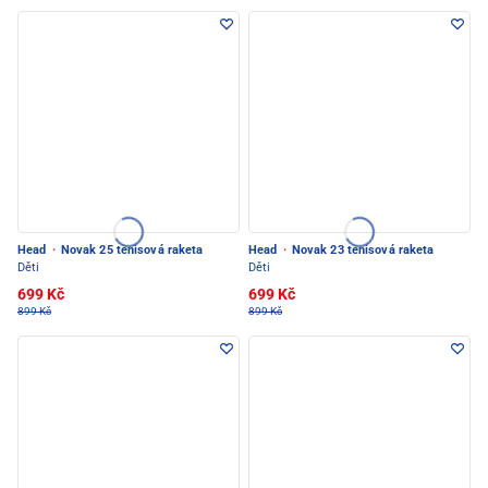
Head
·
Novak 25 tenisová raketa
Head
·
Novak 23 tenisová raketa
Děti
Děti
699 Kč
699 Kč
899 Kč
899 Kč