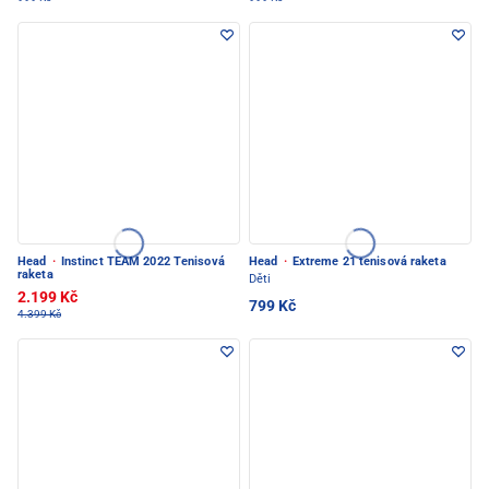
Head
·
Instinct TEAM 2022 Tenisová
Head
·
Extreme 21 tenisová raketa
raketa
Děti
2.199 Kč
799 Kč
4.399 Kč