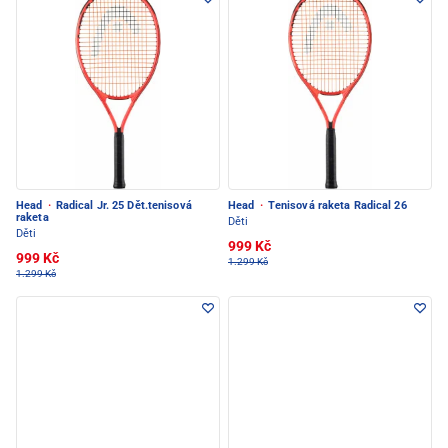
Head
·
Radical Jr. 25 Dět.tenisová
Head
·
Tenisová raketa Radical 26
raketa
Děti
Děti
999 Kč
999 Kč
1.299 Kč
1.299 Kč