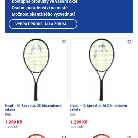
Dostupné produkty ve vašem okolí
Osobní poradenství na místě
Možnost okamžitého vyzvednutí
VYBRAT PRODEJNU A ZOBRAZIT PRODUKTY
Head
·
IG Speed Jr. 25 Dět.tenisová
Head
·
IG Speed Jr. 26 Dět.tenisová
raketa
raketa
Děti
Děti
1.299 Kč
1.299 Kč
1.799 Kč
1.799 Kč