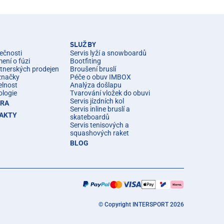
SLUŽBY
ečnosti
Servis lyží a snowboardů
ní o fúzi
Bootfiting
rtnerských prodejen
Broušení bruslí
značky
Péče o obuv IMBOX
elnost
Analýza došlapu
ologie
Tvarování vložek do obuvi
Servis jízdních kol
ÉRA
Servis inline bruslí a
AKTY
skateboardů
Servis tenisových a
squashových raket
BLOG
© Copyright INTERSPORT 2026