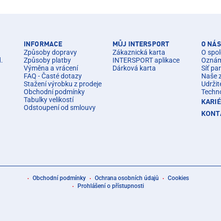
INFORMACE
MŮJ INTERSPORT
O NÁS
Způsoby dopravy
Zákaznická karta
O spol
d.
Způsoby platby
INTERSPORT aplikace
Oznáme
Výměna a vrácení
Dárková karta
Síť pa
FAQ - Časté dotazy
Naše 
Stažení výrobku z prodeje
Udržit
Obchodní podmínky
Techn
Tabulky velikostí
KARI
Odstoupení od smlouvy
KONT
Obchodní podmínky
Ochrana osobních údajů
Cookies
Prohlášení o přístupnosti