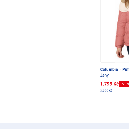
Columbia
·
Puf
Ženy
1.799 Kč
-51 
3.699 Kč