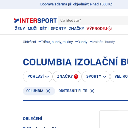
Doprava zdarma při objednávce nad 1500 Kč
Co hledáte?
ŽENY
MUŽI
DĚTI
SPORTY
ZNAČKY
VÝPRODEJ
Oblečení
Trička, bundy, mikiny
Bundy
Izolační bundy
COLUMBIA IZOLAČNÍ 
POHLAVÍ
ZNAČKY
SPORTY
VELIK
1
COLUMBIA
ODSTRANIT FILTR
OBLEČENÍ