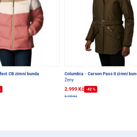
fect CB zimní bunda
Columbia
·
Carson Pass II zimní bu
Ženy
2.999 Kč
%
-42 %
5.199 Kč