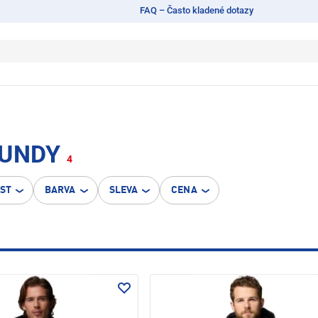
FAQ – Často kladené dotazy
BUNDY
4
OST
BARVA
SLEVA
CENA