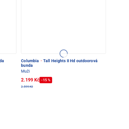
nda
Columbia
·
Tall Heights II Hd outdoorová
bunda
Muži
2.199 Kč
-15 %
2.599 Kč