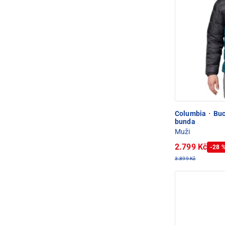
Columbia
·
Buck
bunda
Muži
2.799 Kč
-28 
3.899 Kč