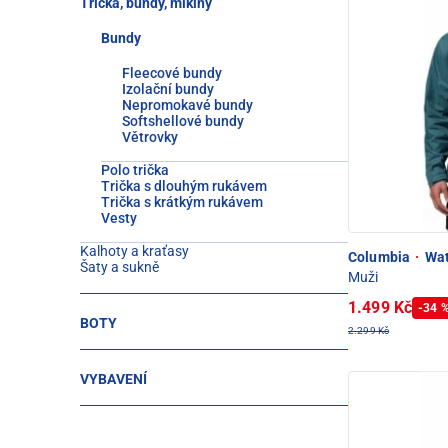
Trička, bundy, mikiny
Bundy
Fleecové bundy
Izolační bundy
Nepromokavé bundy
Softshellové bundy
Větrovky
Polo trička
Trička s dlouhým rukávem
Trička s krátkým rukávem
Vesty
Kalhoty a kraťasy
Columbia
·
Wat
Šaty a sukně
Muži
1.499 Kč
-34 
BOTY
2.299 Kč
VYBAVENÍ