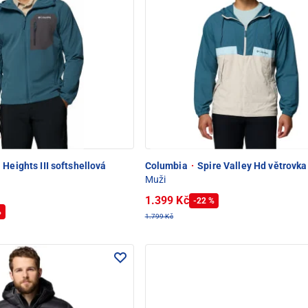
 Heights III softshellová
Columbia
·
Spire Valley Hd větrovka
Muži
1.399 Kč
-22 %
%
1.799 Kč