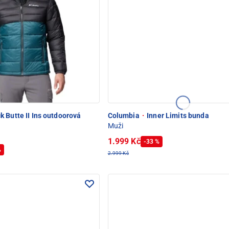
 Butte II Ins outdoorová
Columbia
·
Inner Limits bunda
Muži
1.999 Kč
-33 %
%
2.999 Kč