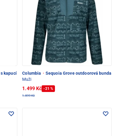
 s kapucí
Columbia
·
Sequoia Grove outdoorová bunda
Muži
1.499 Kč
-21 %
1.899 Kč