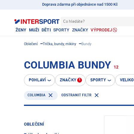
Doprava zdarma při objednávce nad 1500 Kč
Co hledáte?
ŽENY
MUŽI
DĚTI
SPORTY
ZNAČKY
VÝPRODEJ
Oblečení
Trička, bundy, mikiny
Bundy
COLUMBIA BUNDY
12
POHLAVÍ
ZNAČKY
SPORTY
VELIK
1
COLUMBIA
ODSTRANIT FILTR
OBLEČENÍ