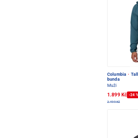
Columbia
·
Tall
bunda
Muži
1.899 Kč
-24 
2.499 Kč