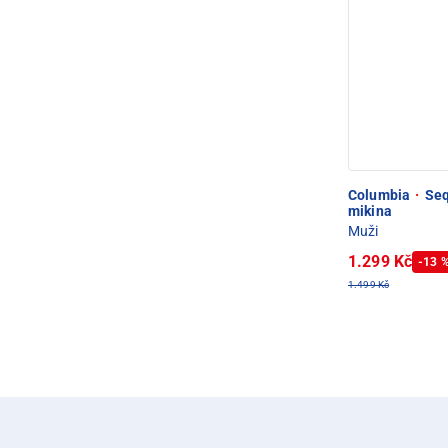
Columbia
·
Sequ
mikina
Muži
1.299 Kč
-13 
1.499 Kč