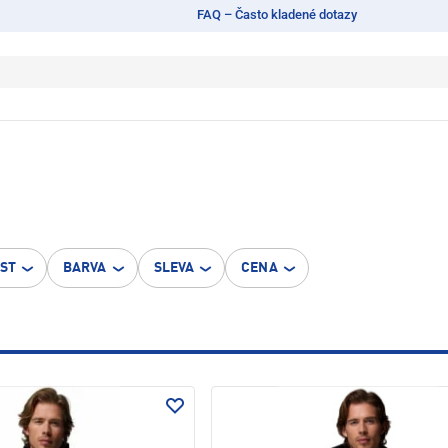
FAQ – Často kladené dotazy
OST
BARVA
SLEVA
CENA