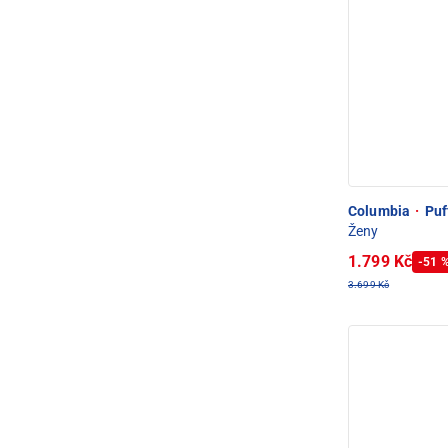
Columbia
·
Puf
Ženy
1.799 Kč
-51 
3.699 Kč