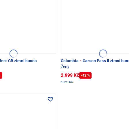
fect CB zimní bunda
Columbia
·
Carson Pass II zimní bu
Ženy
2.999 Kč
%
-42 %
5.199 Kč