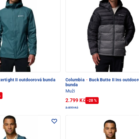
ertight II outdoorová bunda
Columbia
·
Buck Butte II Ins outdoo
bunda
Muži
%
2.799 Kč
-28 %
3.899 Kč