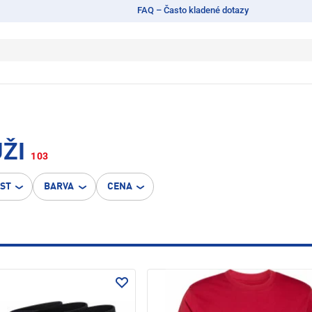
FAQ – Často kladené dotazy
ŽI
103
OST
BARVA
CENA