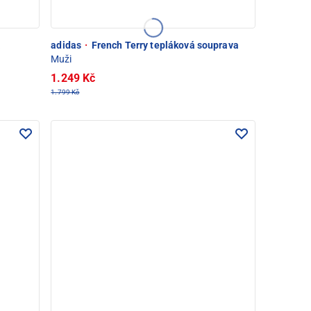
á
adidas
·
French Terry tepláková souprava
Muži
1.249 Kč
1.799 Kč