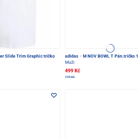
 Slide Trim Graphic tričko
adidas
·
M NOV BOWL T Pán.tričko
Muži
499 Kč
749 Kč