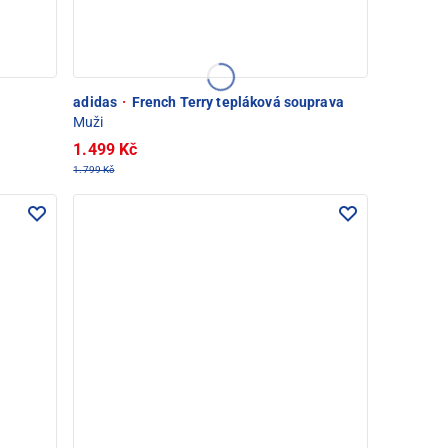
á
adidas
·
French Terry tepláková souprava
Muži
1.499 Kč
1.799 Kč