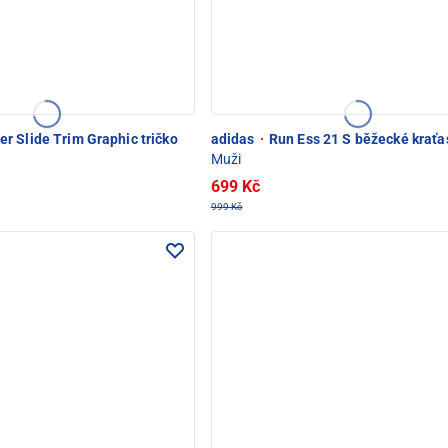
 Slide Trim Graphic tričko
adidas
·
Run Ess 21 S běžecké kraťa
Muži
699 Kč
999 Kč