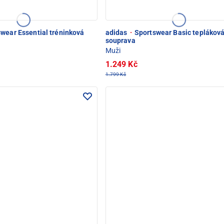
wear Essential tréninková
adidas
·
Sportswear Basic teplákov
souprava
Muži
1.249 Kč
1.799 Kč