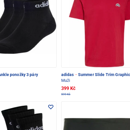
Ankle ponožky 3 páry
adidas
·
Summer Slide Trim Graphic 
Muži
399 Kč
599 Kč