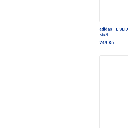
adidas
·
L SLID
Muži
749 Kč