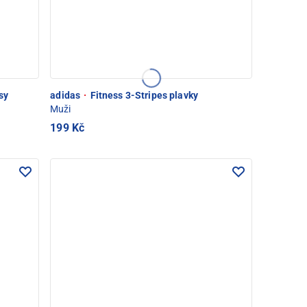
sy
adidas
·
Fitness 3-Stripes plavky
Muži
199 Kč