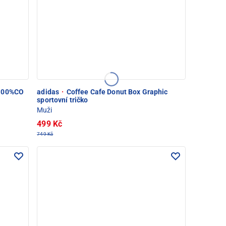
 100%CO
adidas
·
Coffee Cafe Donut Box Graphic
sportovní tričko
Muži
499 Kč
749 Kč