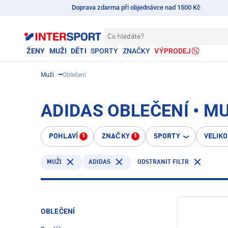
Doprava zdarma při objednávce nad 1500 Kč
Co hledáte?
ŽENY
MUŽI
DĚTI
SPORTY
ZNAČKY
VÝPRODEJ
Muži
Oblečení
ADIDAS OBLEČENÍ • MU
POHLAVÍ
ZNAČKY
SPORTY
VELIK
1
1
ADIDAS
ODSTRANIT FILTR
MUŽI
OBLEČENÍ