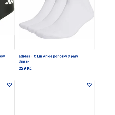
vky
adidas
·
C Lin Ankle ponožky 3 páry
Unisex
229 Kč