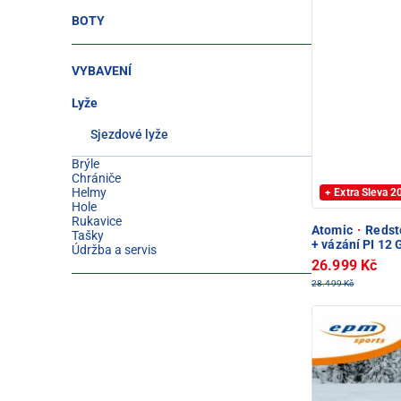
BOTY
VYBAVENÍ
Lyže
Sjezdové lyže
Brýle
Chrániče
Helmy
+ Extra Sleva 
Hole
Rukavice
Atomic
·
Redste
Tašky
+ vázání PI 12
Údržba a servis
26.999 Kč
28.499 Kč