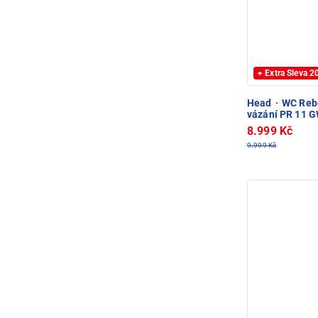
+ Extra Sleva 
Head
·
WC Rebe
vázání PR 11 
8.999 Kč
9.999 Kč