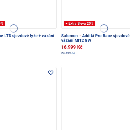
20%
+ Extra Sleva 20%
e LTD sjezdové lyže + vázání
Salomon
·
Addikt Pro Race sjezdové
vázání MI12 GW
16.999 Kč
23.499 Kč