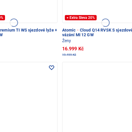
20%
+ Extra Sleva 20%
remium TI WS sjezdové lyže +
Atomic
·
Cloud Q14 RVSK S sjezdové
GW
vázání MI 12 GW
Ženy
16.999 Kč
19.499 Kč