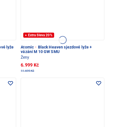
+ Extra Sleva 20%
ové lyže
Atomic
·
Black Heaven sjezdové lyže +
vázání M 10 GW SMU
Ženy
6.999 Kč
11.699 Kč