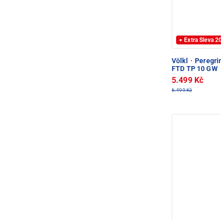
+ Extra Sleva 
Völkl
·
Peregrin
FTD TP 10 GW
5.499 Kč
6.499 Kč