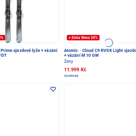
20%
+ Extra Sleva 20%
 Prime sjezdové lyže + vázání
Atomic
·
Cloud C9 RVSK Light sjezd
FDT
+ vázání M 10 GW
Ženy
11.999 Kč
12.999 Kč