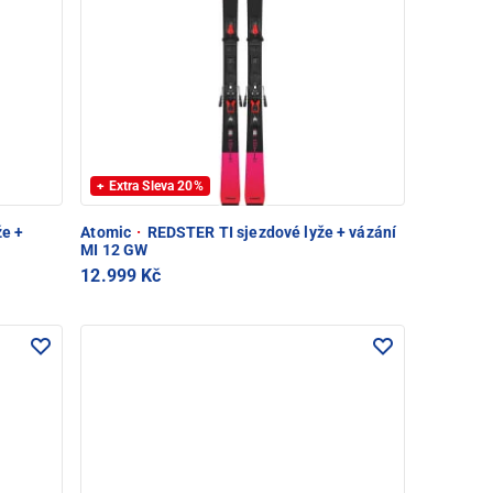
+ Extra Sleva 20%
že +
Atomic
·
REDSTER TI sjezdové lyže + vázání
MI 12 GW
12.999 Kč