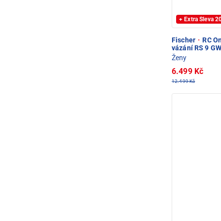
+ Extra Sleva 
Fischer
·
RC On
vázání RS 9 G
Ženy
6.499 Kč
12.499 Kč