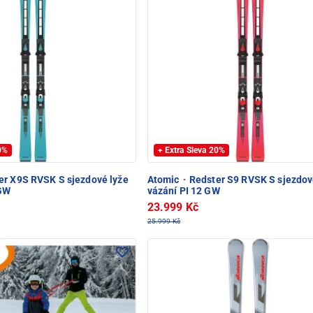
20%
+ Extra Sleva 20%
r X9S RVSK S sjezdové lyže
Atomic
·
Redster S9 RVSK S sjezdov
 GW
vázání PI 12 GW
23.999 Kč
25.999 Kč