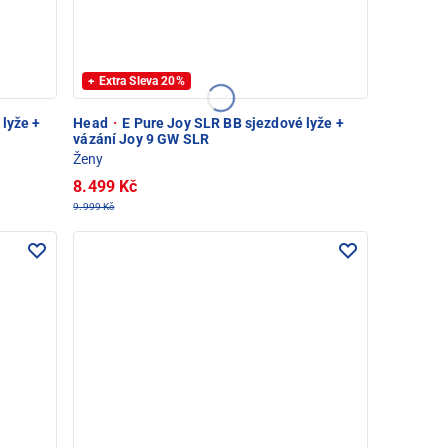
+ Extra Sleva 20%
 lyže +
Head
·
E Pure Joy SLR BB sjezdové lyže +
vázání Joy 9 GW SLR
Ženy
8.499 Kč
9.999 Kč