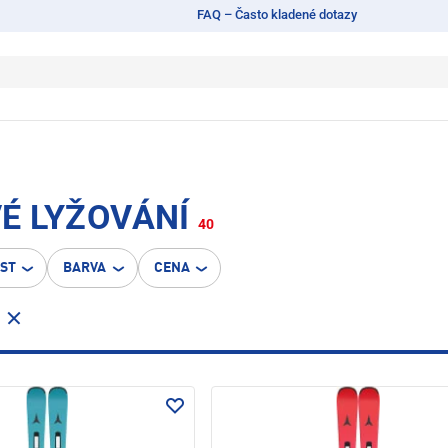
FAQ – Často kladené dotazy
VÉ LYŽOVÁNÍ
40
OST
BARVA
CENA