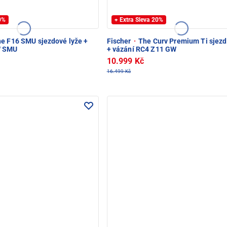
20%
+ Extra Sleva 20%
e F16 SMU sjezdové lyže +
Fischer
·
The Curv Premium Ti sjezd
W SMU
+ vázání RC4 Z11 GW
10.999 Kč
16.499 Kč