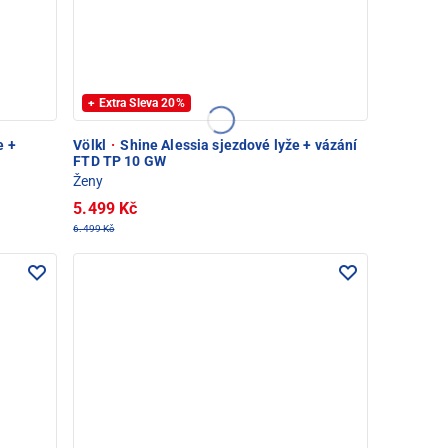
+ Extra Sleva 20%
e +
Völkl
·
Shine Alessia sjezdové lyže + vázání
FTD TP 10 GW
Ženy
5.499 Kč
6.499 Kč