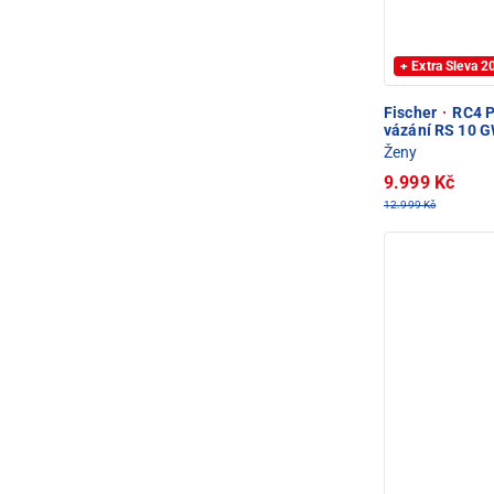
+ Extra Sleva 
Fischer
·
RC4 P
vázání RS 10 
Ženy
9.999 Kč
12.999 Kč