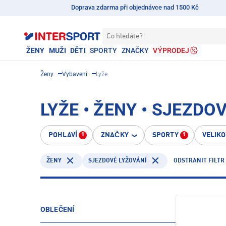
Doprava zdarma při objednávce nad 1500 Kč
Co hledáte?
ŽENY
MUŽI
DĚTI
SPORTY
ZNAČKY
VÝPRODEJ
Ženy
Vybavení
Lyže
LYŽE • ŽENY • SJEZDO
POHLAVÍ
ZNAČKY
SPORTY
VELIK
1
1
ODSTRANIT FILTR
ŽENY
SJEZDOVÉ LYŽOVÁNÍ
OBLEČENÍ