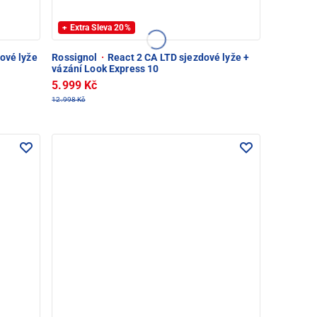
+ Extra Sleva 20%
ové lyže
Rossignol
·
React 2 CA LTD sjezdové lyže +
vázání Look Express 10
5.999 Kč
12.998 Kč