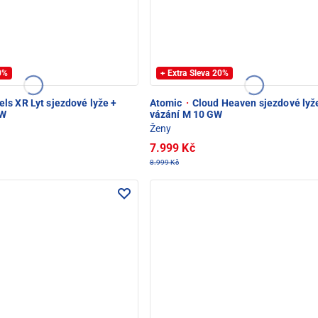
20%
+ Extra Sleva 20%
ls XR Lyt sjezdové lyže +
Atomic
·
Cloud Heaven sjezdové lyž
GW
vázání M 10 GW
Ženy
7.999 Kč
8.999 Kč