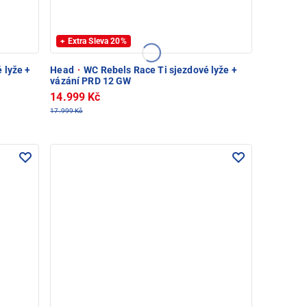
+ Extra Sleva 20%
 lyže +
Head
·
WC Rebels Race Ti sjezdové lyže +
vázání PRD 12 GW
14.999 Kč
17.999 Kč