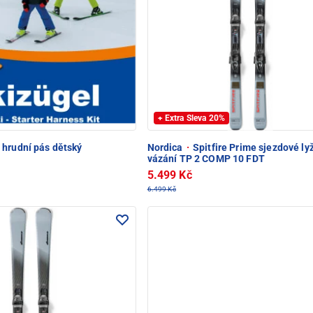
+ Extra Sleva 20%
 hrudní pás dětský
Nordica
·
Spitfire Prime sjezdové ly
vázání TP 2 COMP 10 FDT
5.499 Kč
6.499 Kč