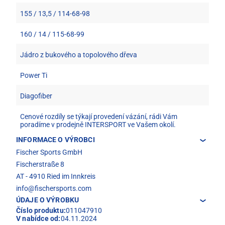
155 / 13,5 / 114-68-98
160 / 14 / 115-68-99
Jádro z bukového a topolového dřeva
Power Ti
Diagofiber
Cenové rozdíly se týkají provedení vázání, rádi Vám
poradíme v prodejně INTERSPORT ve Vašem okolí.
INFORMACE O VÝROBCI
Fischer Sports GmbH
Fischerstraße 8
AT - 4910 Ried im Innkreis
info@fischersports.com
ÚDAJE O VÝROBKU
Číslo produktu:
011047910
V nabídce od:
04.11.2024