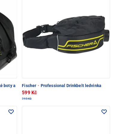
é boty a
Fischer
·
Professional Drinkbelt ledvinka
599 Kč
749 Kč