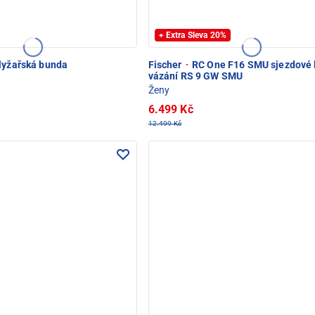
+ Extra Sleva 20%
lyžařská bunda
Fischer
·
RC One F16 SMU sjezdové 
vázání RS 9 GW SMU
Ženy
6.499 Kč
12.499 Kč