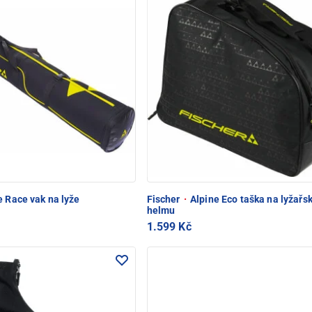
 Race vak na lyže
Fischer
·
Alpine Eco taška na lyžařsk
helmu
1.599 Kč