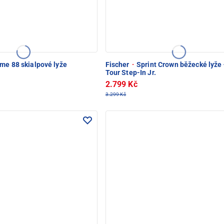
me 88 skialpové lyže
Fischer
·
Sprint Crown běžecké lyže 
Tour Step-In Jr.
2.799 Kč
3.299 Kč