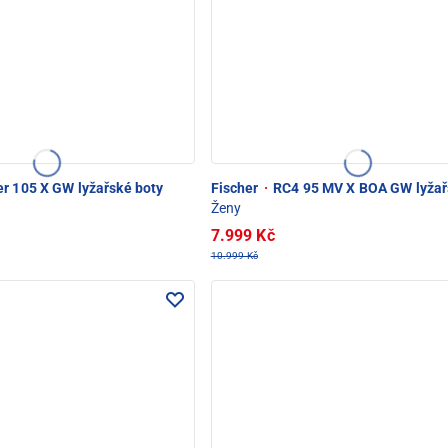
r 105 X GW lyžařské boty
Fischer
·
RC4 95 MV X BOA GW lyžař
Ženy
7.999 Kč
10.999 Kč