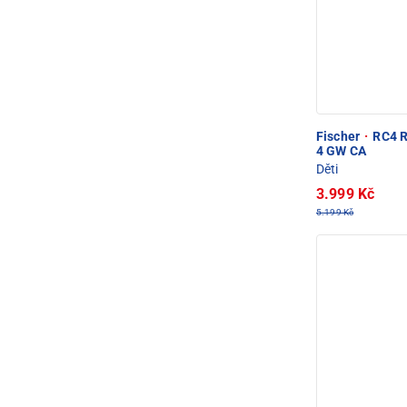
Fischer
·
RC4 R
4 GW CA
Děti
3.999 Kč
5.199 Kč