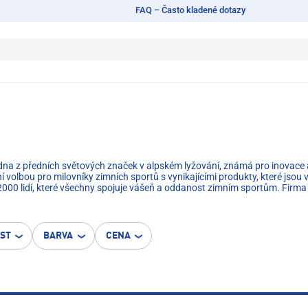
FAQ – Často kladené dotazy
jedna z předních světových značek v alpském lyžování, známá pro inovace 
rvní volbou pro milovníky zimních sportů s vynikajícími produkty, které j
2000 lidí, které všechny spojuje vášeň a oddanost zimním sportům. Firma 
OST
BARVA
CENA