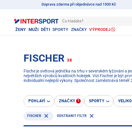
Doprava zdarma při objednávce nad 1500 Kč
Co hledáte?
ŽENY
MUŽI
DĚTI
SPORTY
ZNAČKY
VÝPRODEJ
FISCHER
38
Fische je světová jednička na trhu v severském lyžování a 
největších výrobců kvalitních hokejek. Vizí Fischer je být p
individuální nejlepší výkony. Společnost zaměstnává téměř 
kde sídlí dodnes. Výroba probíhá tam a na Ukrajině.
POHLAVÍ
ZNAČKY
SPORTY
VELIK
1
FISCHER
ODSTRANIT FILTR