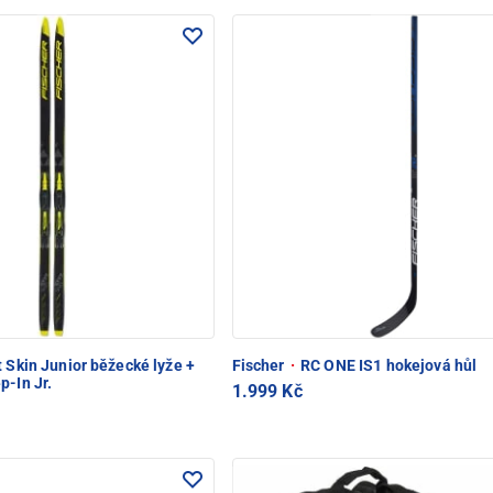
 Skin Junior běžecké lyže +
Fischer
·
RC ONE IS1 hokejová hůl
p-In Jr.
1.999 Kč