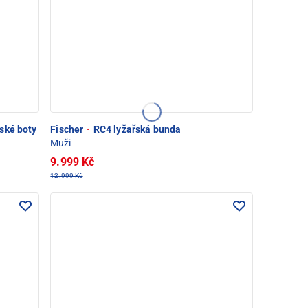
ské boty
Fischer
·
RC4 lyžařská bunda
Muži
9.999 Kč
12.999 Kč