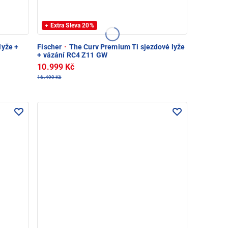
+ Extra Sleva 20%
lyže +
Fischer
·
The Curv Premium Ti sjezdové lyže
+ vázání RC4 Z11 GW
10.999 Kč
16.499 Kč