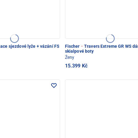
ace sjezdové lyže + vázání FS
Fischer
·
Travers Extreme GR WS d
skialpové boty
Ženy
15.399 Kč