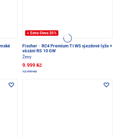
+ Extra Sleva 20%
ámské
Fischer
·
RC4 Premium TI WS sjezdové lyže +
vázání RS 10 GW
Ženy
9.999 Kč
12.999 Kč