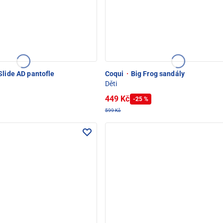
Slide AD pantofle
Coqui
·
Big Frog sandály
Děti
449 Kč
-25 %
599 Kč