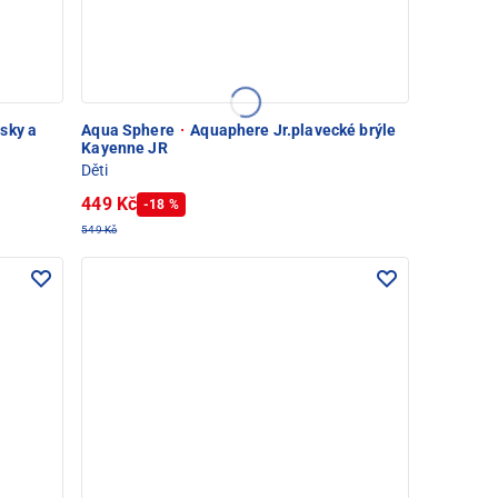
sky a
Aqua Sphere
·
Aquaphere Jr.plavecké brýle
Kayenne JR
Děti
449 Kč
-18 %
549 Kč