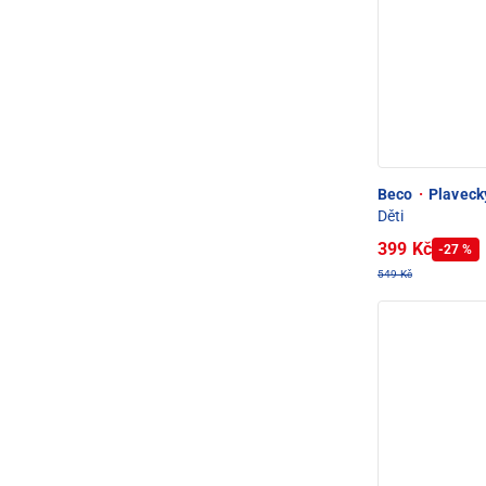
Beco
·
Plavecký
Děti
399 Kč
-27 %
549 Kč