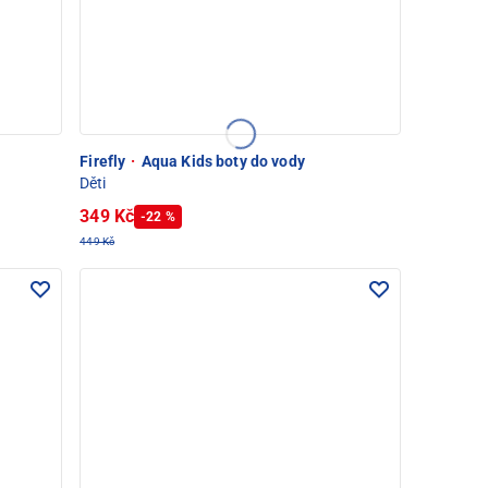
Firefly
·
Aqua Kids boty do vody
Děti
349 Kč
-22 %
449 Kč