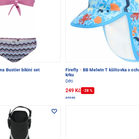
a Bustier bikini set
Firefly
·
BB Melwin T kšiltovka s oc
krku
Děti
249 Kč
-28 %
349 Kč