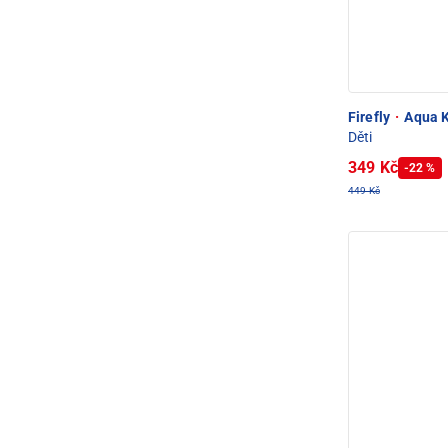
Firefly
·
Aqua K
Děti
349 Kč
-22 %
449 Kč