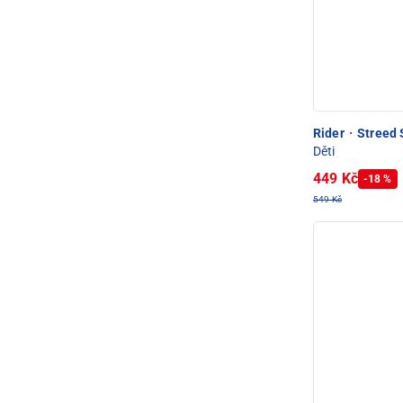
Rider
·
Streed 
Děti
449 Kč
-18 %
549 Kč