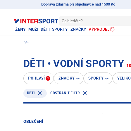
Doprava zdarma při objednávce nad 1500 Kč
Co hledáte?
ŽENY
MUŽI
DĚTI
SPORTY
ZNAČKY
VÝPRODEJ
Děti
DĚTI • VODNÍ SPORTY
1
POHLAVÍ
ZNAČKY
SPORTY
VELIK
1
ODSTRANIT FILTR
DĚTI
OBLEČENÍ