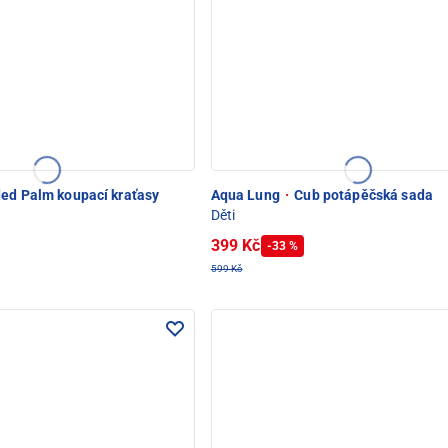
ed Palm koupací kraťasy
Aqua Lung
·
Cub potápěčská sada
Děti
399 Kč
-33 %
599 Kč