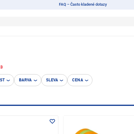
FAQ – Často kladené dotazy
03
OST
BARVA
SLEVA
CENA