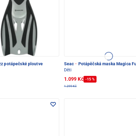
zz potápečské ploutve
Seac
·
Potápěčská maska Magica Fu
Děti
1.099 Kč
-15 %
1.299 Kč