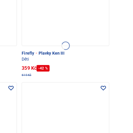
Firefly
·
Plavky Ken III
Děti
359 Kč
-42 %
619 Kč