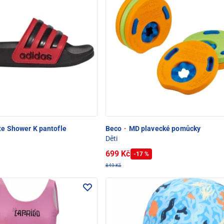
te Shower K pantofle
Beco
·
MD plavecké pomůcky
Děti
699 Kč
-17 %
849 Kč