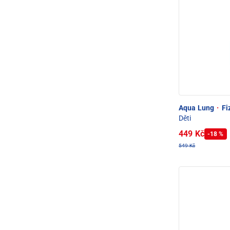
Aqua Lung
·
Fi
Děti
449 Kč
-18 %
549 Kč