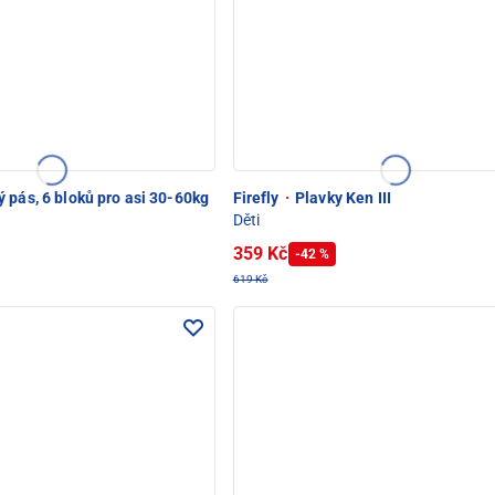
 pás, 6 bloků pro asi 30-60kg
Firefly
·
Plavky Ken III
Děti
359 Kč
-42 %
619 Kč