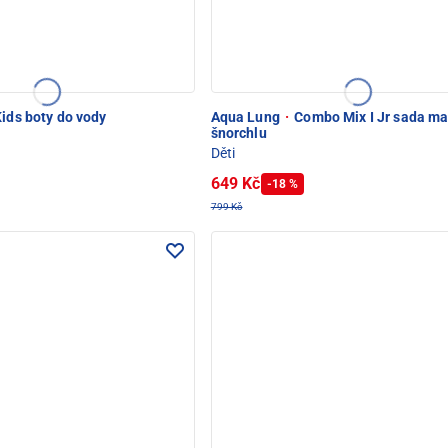
ids boty do vody
Aqua Lung
·
Combo Mix I Jr sada ma
šnorchlu
Děti
649 Kč
-18 %
799 Kč