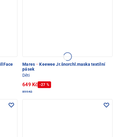
llFace
Mares
·
Keewee Jr.šnorchl.maska textilní
pásek
Děti
649 Kč
-27 %
899 Kč