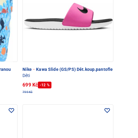
hranou
Nike
·
Kawa Slide (GS/PS) Dět.koup.pantofle
Děti
699 Kč
-12 %
799 Kč