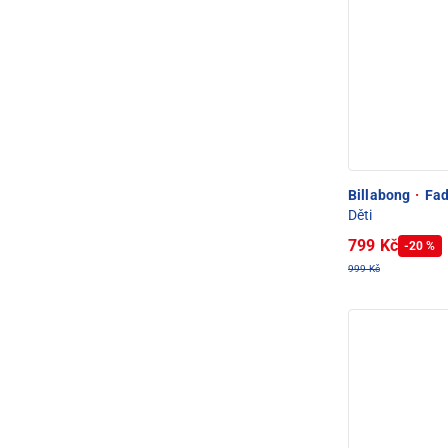
Billabong
·
Fad
Děti
799 Kč
-20 %
999 Kč