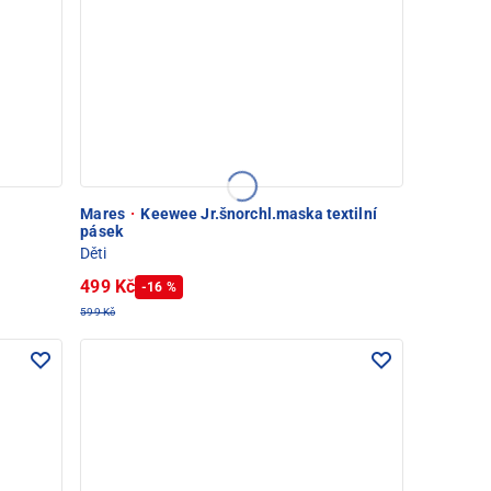
Mares
·
Keewee Jr.šnorchl.maska textilní
pásek
Děti
499 Kč
-16 %
599 Kč