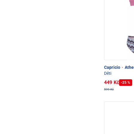
Capricio
·
Athen
Děti
449 Kč
-25 %
599 Kč