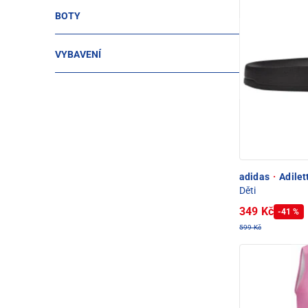
BOTY
VYBAVENÍ
adidas
·
Adilet
Děti
349 Kč
-41 %
599 Kč