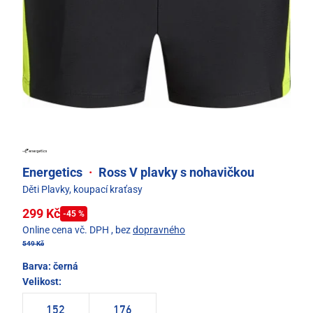
Energetics
·
Ross V plavky s nohavičkou
Děti Plavky, koupací kraťasy
299 Kč
-45 %
Online cena vč. DPH
, bez
dopravného
549 Kč
Barva:
černá
Velikost:
152
176