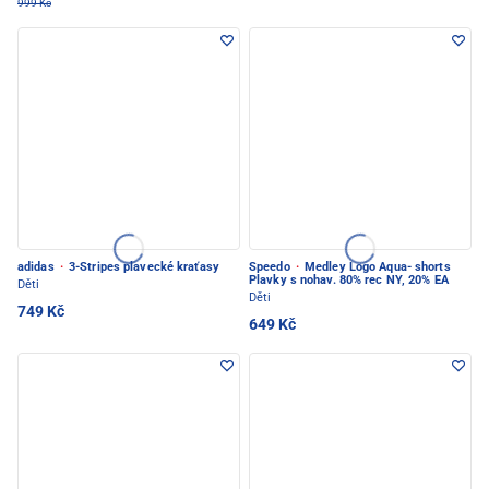
999 Kč
adidas
·
3-Stripes plavecké kraťasy
Speedo
·
Medley Logo Aqua- shorts
Plavky s nohav. 80% rec NY, 20% EA
Děti
Děti
749 Kč
649 Kč