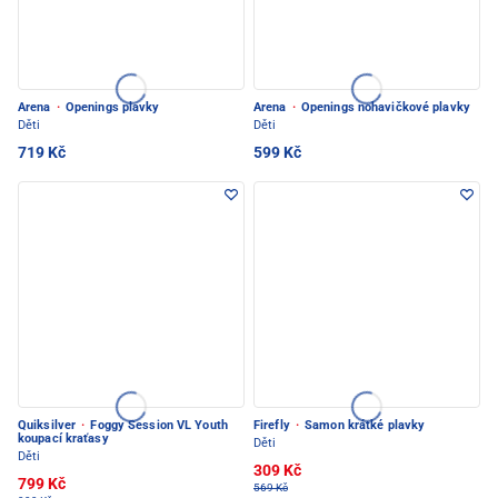
Arena
·
Openings plavky
Arena
·
Openings nohavičkové plavky
Děti
Děti
719 Kč
599 Kč
Quiksilver
·
Foggy Session VL Youth
Firefly
·
Samon krátké plavky
koupací kraťasy
Děti
Děti
309 Kč
799 Kč
569 Kč