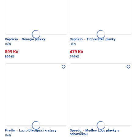
Capricio
·
Georgio plavky
Capricio
·
Tido krátké plavky
Děti
Děti
599 Kč
479 Kč
869 Kč
749 Kč
Firefly
·
Lucio B koupací kraťasy
Speedo
·
Medley Logo plavky s
nohavičkou
Děti