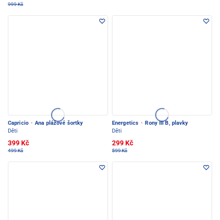
999 Kč
Capricio
·
Ana plážové šortky
Energetics
·
Rony III B, plavky
Děti
Děti
399 Kč
299 Kč
499 Kč
599 Kč