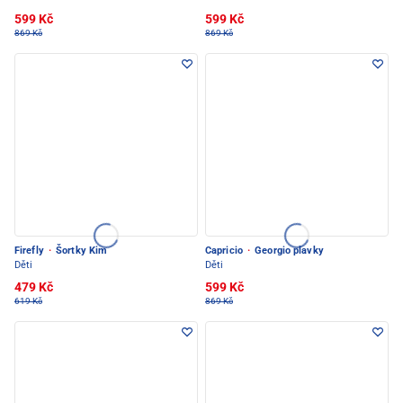
599 Kč
599 Kč
869 Kč
869 Kč
Firefly
·
Šortky Kim
Capricio
·
Georgio plavky
Děti
Děti
479 Kč
599 Kč
619 Kč
869 Kč