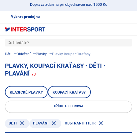
Doprava zdarma při objednávce nad 1500 Kč
Vybrat prodejnu
Co hledáte?
Děti
Oblečení
Plavky
Plavky, koupací kraťasy
PLAVKY, KOUPACÍ KRAŤASY • DĚTI •
PLAVÁNÍ
73
KLASICKÉ PLAVKY
KOUPACÍ KRAŤASY
TŘÍDIT A FILTROVAT
PLAVÁNÍ
ODSTRANIT FILTR
DĚTI