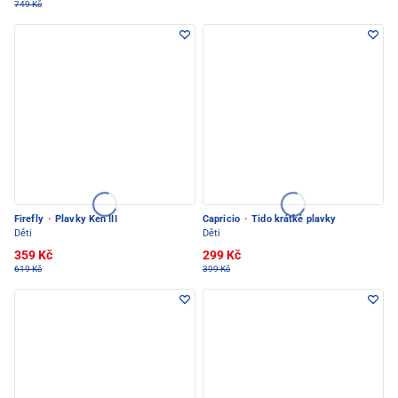
749 Kč
Firefly
·
Plavky Ken III
Capricio
·
Tido krátké plavky
Děti
Děti
359 Kč
299 Kč
619 Kč
399 Kč