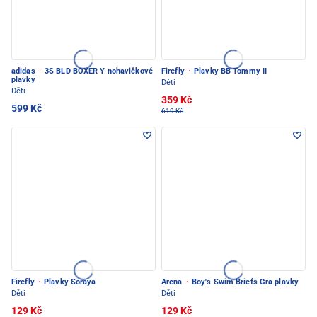
adidas
·
3S BLD BOXER Y nohavičkové
Firefly
·
Plavky BB Tommy II
plavky
Děti
Děti
359 Kč
599 Kč
619 Kč
Firefly
·
Plavky Soraya
Arena
·
Boy's Swim Briefs Gra plavky
Děti
Děti
129 Kč
129 Kč