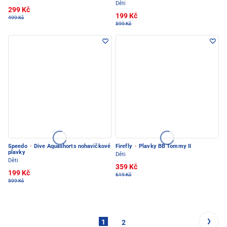
Děti
299 Kč
199 Kč
499 Kč
599 Kč
Speedo
·
Dive Aquashorts nohavičkové
Firefly
·
Plavky BB Tommy II
plavky
Děti
Děti
359 Kč
199 Kč
619 Kč
599 Kč
1
2