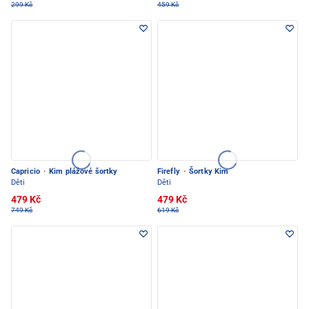
299 Kč
459 Kč
Capricio
·
Kim plážové šortky
Firefly
·
Šortky Kim
Děti
Děti
479 Kč
479 Kč
749 Kč
619 Kč