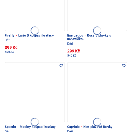
Firefly
·
Lario B koupací kraťasy
Energetics
·
Ross V plavky s
nohavičkou
Děti
Děti
399 Kč
299 Kč
499 Kč
549 Kč
Speedo
·
Medley koupací kraťasy
Capricio
·
Kim plážové šortky
Děti
Děti