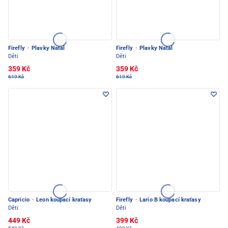
Firefly
·
Plavky Natal
Firefly
·
Plavky Natal
Děti
Děti
359 Kč
359 Kč
619 Kč
619 Kč
Capricio
·
Leon koupací kraťasy
Firefly
·
Lario B koupací kraťasy
Děti
Děti
449 Kč
399 Kč