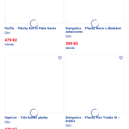
Firefly
·
Plavky Ken III Palm Game
Energetics
·
Plavky Norm s dlouhými
nohavicemi
Děti
Děti
479 Kč
599 Kč
749 Kč
869 Kč
Capricio
·
Tido krátké plavky
Energetics
·
Plavky Port Trunks III –
krátké
Děti
Děti