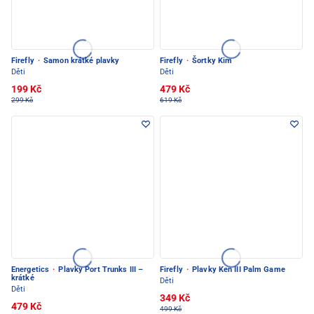
Firefly
·
Samon krátké plavky
Firefly
·
Šortky Kim
Děti
Děti
199 Kč
479 Kč
299 Kč
619 Kč
Energetics
·
Plavky Port Trunks III –
Firefly
·
Plavky Ken III Palm Game
krátké
Děti
Děti
349 Kč
479 Kč
499 Kč