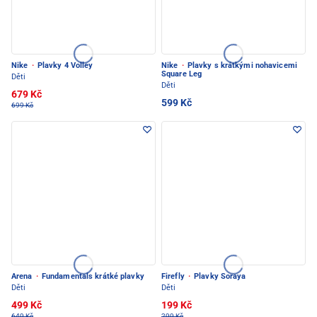
Nike
·
Plavky 4 Volley
Nike
·
Plavky s krátkými nohavicemi
Square Leg
Děti
Děti
679 Kč
599 Kč
699 Kč
Arena
·
Fundamentals krátké plavky
Firefly
·
Plavky Soraya
Děti
Děti
499 Kč
199 Kč
649 Kč
299 Kč