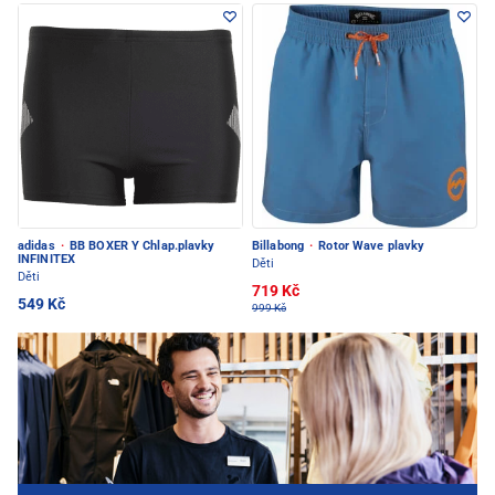
adidas
·
BB BOXER Y Chlap.plavky
Billabong
·
Rotor Wave plavky
INFINITEX
Děti
Děti
719 Kč
549 Kč
999 Kč