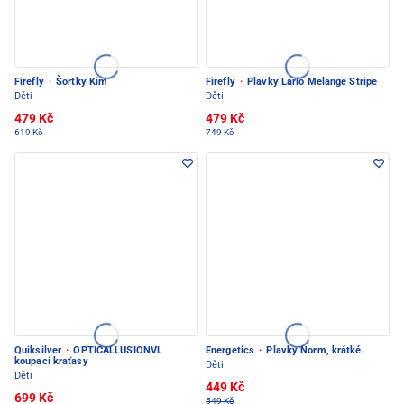
Firefly
·
Šortky Kim
Firefly
·
Plavky Lario Melange Stripe
Děti
Děti
479 Kč
479 Kč
619 Kč
749 Kč
Quiksilver
·
OPTICALLUSIONVL
Energetics
·
Plavky Norm, krátké
koupací kraťasy
Děti
Děti
449 Kč
699 Kč
549 Kč