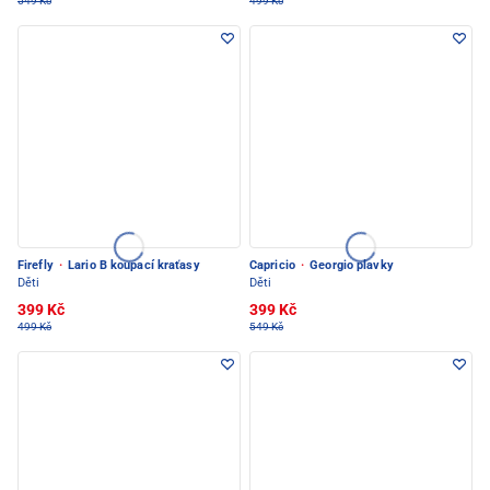
549 Kč
499 Kč
Firefly
·
Lario B koupací kraťasy
Capricio
·
Georgio plavky
Děti
Děti
399 Kč
399 Kč
499 Kč
549 Kč