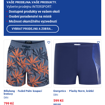
VAŠE PRODEJNA.VAŠE PRODUKTY.
Vyberte prodejnu INTERSPORT:
Dostupné produkty ve vašem okolí
Osobní poradenství na místě
Možnost okamžitého vyzvednutí
VYBRAT PRODEJNU A ZOBRAZIT PRODUKTY
Billabong
·
Faded Palm koupací
Energetics
·
Plavky Norm, krátké
kraťasy
Děti
Děti
599 Kč
799 Kč
869 Kč