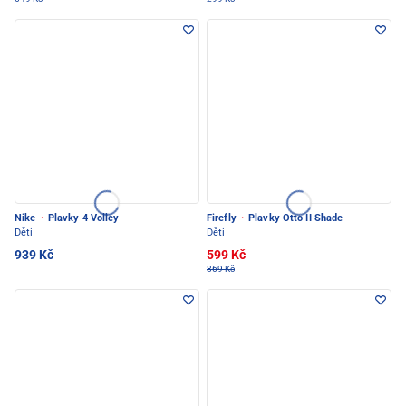
Nike
·
Plavky 4 Volley
Firefly
·
Plavky Otto II Shade
Děti
Děti
939 Kč
599 Kč
869 Kč