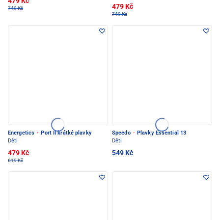
479 Kč
479 Kč
749 Kč
749 Kč
Energetics
·
Port II krátké plavky
Speedo
·
Plavky Essential 13
Děti
Děti
479 Kč
549 Kč
619 Kč