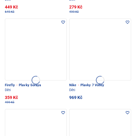
449 Kč
279 Kč
649 Kč
499 Kč
Firefly
·
Plavky Soraya
Nike
·
Plavky 7 Volley
Děti
Děti
359 Kč
969 Kč
499 Kč