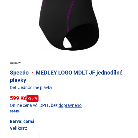
Speedo
·
MEDLEY LOGO MDLT JF jednodílné
plavky
Děti Jednodílné plavky
599 Kč
-25 %
Online cena vč. DPH
, bez
dopravného
799 Kč
Barva:
černá
Velikost: