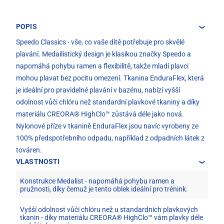
POPIS
Speedo Classics - vše, co vaše dítě potřebuje pro skvělé
plavání. Medailistický design je klasikou značky Speedo a
napomáhá pohybu ramen a flexibilitě, takže mladí plavci
mohou plavat bez pocitu omezení. Tkanina EnduraFlex, která
je ideální pro pravidelné plavání v bazénu, nabízí vyšší
odolnost vůči chlóru než standardní plavkové tkaniny a díky
materiálu CREORA® HighClo™ zůstává déle jako nová.
Nylonové příze v tkanině EnduraFlex jsou navíc vyrobeny ze
100% předspotřebního odpadu, například z odpadních látek z
továren.
VLASTNOSTI
Konstrukce Medalist - napomáhá pohybu ramen a
pružnosti, díky čemuž je tento oblek ideální pro trénink.
Vyšší odolnost vůči chlóru než u standardních plavkových
tkanin - díky materiálu CREORA® HighClo™ vám plavky déle