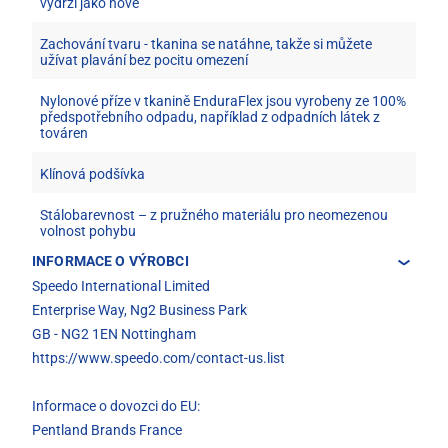
vydrží jako nové
Zachování tvaru - tkanina se natáhne, takže si můžete
užívat plavání bez pocitu omezení
Nylonové příze v tkanině EnduraFlex jsou vyrobeny ze 100%
předspotřebního odpadu, například z odpadních látek z
továren
Klínová podšívka
Stálobarevnost – z pružného materiálu pro neomezenou
volnost pohybu
INFORMACE O VÝROBCI
Speedo International Limited
Enterprise Way, Ng2 Business Park
GB - NG2 1EN Nottingham
https://www.speedo.com/contact-us.list
Informace o dovozci do EU:
Pentland Brands France