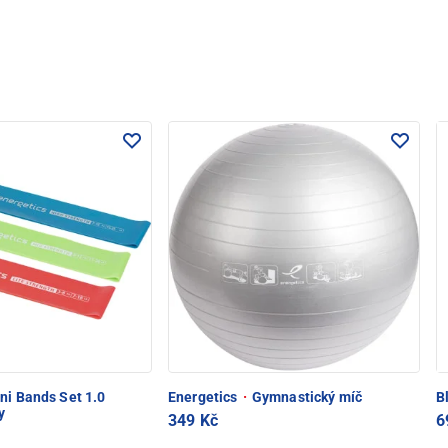
ni Bands Set 1.0
Energetics
·
Gymnastický míč
B
y
349 Kč
6