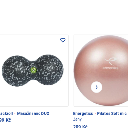
lackroll
·
Masážní míč DUO
Energetics
·
Pilates Soft míč
Ženy
99 Kč
209 Kč