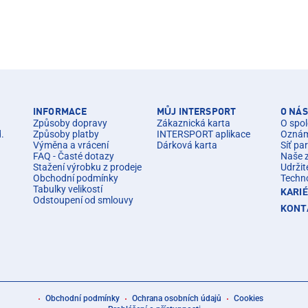
INFORMACE
MŮJ INTERSPORT
O NÁS
Způsoby dopravy
Zákaznická karta
O spol
d.
Způsoby platby
INTERSPORT aplikace
Oznáme
Výměna a vrácení
Dárková karta
Síť pa
FAQ - Časté dotazy
Naše 
Stažení výrobku z prodeje
Udržit
Obchodní podmínky
Techn
Tabulky velikostí
KARI
Odstoupení od smlouvy
KONT
Obchodní podmínky
Ochrana osobních údajů
Cookies