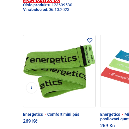
ÚDAJE O VÝROBKU
Číslo produktu:
123609530
V nabídce od:
06.10.2023
Energetics
·
Comfort mini pás
Energetics
·
Mi
posilovací gum
269 Kč
269 Kč