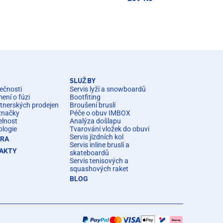
SLUŽBY
ečnosti
Servis lyží a snowboardů
ní o fúzi
Bootfiting
rtnerských prodejen
Broušení bruslí
značky
Péče o obuv IMBOX
elnost
Analýza došlapu
ologie
Tvarování vložek do obuvi
Servis jízdních kol
ÉRA
Servis inline bruslí a
AKTY
skateboardů
Servis tenisových a
squashových raket
BLOG