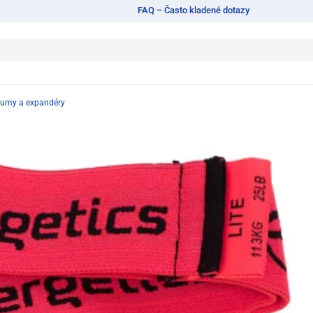
FAQ – Často kladené dotazy
gumy a expandéry