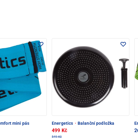
mfort mini pás
Energetics
·
Balanční podložka
E
499 Kč
2
549 Kč