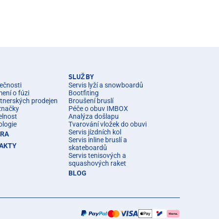
SLUŽBY
ečnosti
Servis lyží a snowboardů
ní o fúzi
Bootfiting
rtnerských prodejen
Broušení bruslí
značky
Péče o obuv IMBOX
elnost
Analýza došlapu
ologie
Tvarování vložek do obuvi
Servis jízdních kol
ÉRA
Servis inline bruslí a
AKTY
skateboardů
Servis tenisových a
squashových raket
BLOG