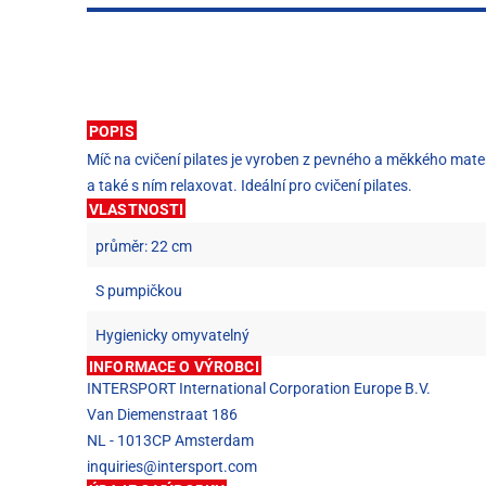
POPIS
Míč na cvičení pilates je vyroben z pevného a měkkého mater
a také s ním relaxovat. Ideální pro cvičení pilates.
VLASTNOSTI
průměr: 22 cm
S pumpičkou
Hygienicky omyvatelný
INFORMACE O VÝROBCI
INTERSPORT International Corporation Europe B.V.
Van Diemenstraat 186
NL - 1013CP Amsterdam
inquiries@intersport.com