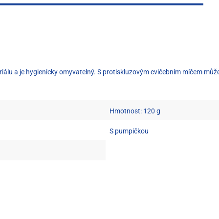
iálu a je hygienicky omyvatelný. S protiskluzovým cvičebním míčem můžete 
Hmotnost: 120 g
S pumpičkou