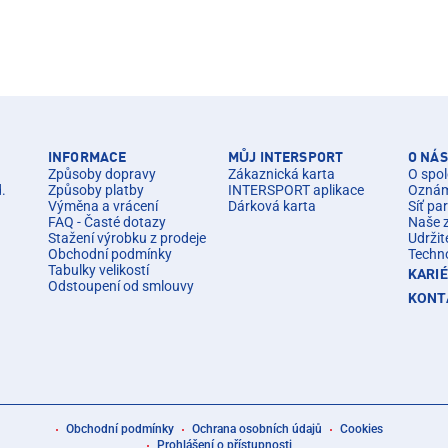
INFORMACE
MŮJ INTERSPORT
O NÁS
Způsoby dopravy
Zákaznická karta
O spol
d.
Způsoby platby
INTERSPORT aplikace
Oznáme
Výměna a vrácení
Dárková karta
Síť pa
FAQ - Časté dotazy
Naše 
Stažení výrobku z prodeje
Udržit
Obchodní podmínky
Techn
Tabulky velikostí
KARI
Odstoupení od smlouvy
KONT
Obchodní podmínky
Ochrana osobních údajů
Cookies
Prohlášení o přístupnosti