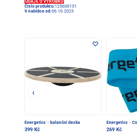
ÚDAJE O VÝROBKU
Číslo produktu:
125600131
V nabídce od:
06.10.2023
Energetics
·
balanční deska
Energetics
·
Co
399 Kč
269 Kč