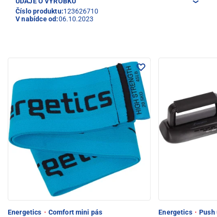
ÚDAJE O VÝROBKU
Číslo produktu:
123626710
V nabídce od:
06.10.2023
Energetics
·
Comfort mini pás
Energetics
·
Push 