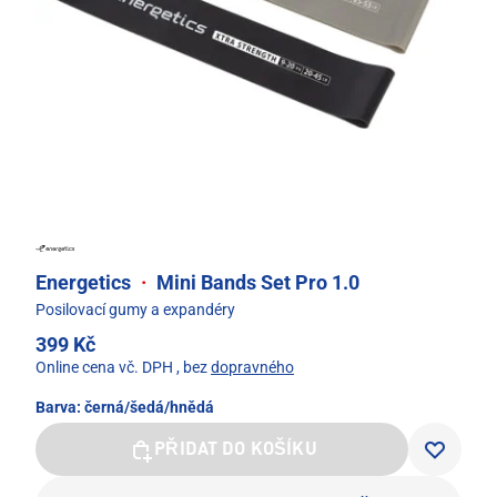
Energetics
·
Mini Bands Set Pro 1.0
Posilovací gumy a expandéry
399 Kč
Online cena vč. DPH
, bez
dopravného
Barva:
černá/šedá/hnědá
PŘIDAT DO KOŠÍKU