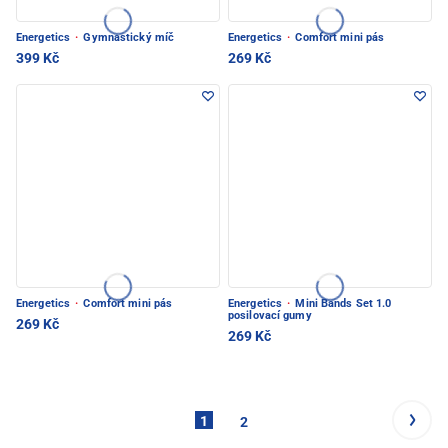
Energetics
·
Gymnastický míč
Energetics
·
Comfort mini pás
399 Kč
269 Kč
Energetics
·
Comfort mini pás
Energetics
·
Mini Bands Set 1.0
posilovací gumy
269 Kč
269 Kč
1
2