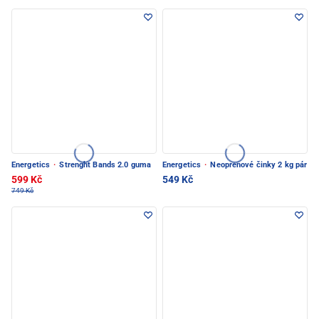
Energetics
·
Strenght Bands 2.0 guma
Energetics
·
Neoprenové činky 2 kg pár
599 Kč
549 Kč
749 Kč