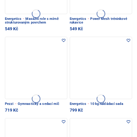
Energetics
·
Masážní role s mírně
Energetics
·
Power Mesh tréninkové
strukturovaným povrchem
rukavice
549 Kč
549 Kč
Pezzi
·
Gymnastický a sedací míč
Energetics
·
10 kg nakládací sada
719 Kč
799 Kč