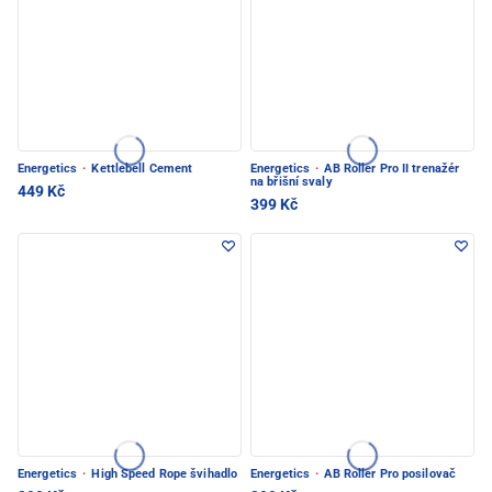
Energetics
·
Kettlebell Cement
Energetics
·
AB Roller Pro II trenažér
na břišní svaly
449 Kč
399 Kč
Energetics
·
High Speed Rope švihadlo
Energetics
·
AB Roller Pro posilovač