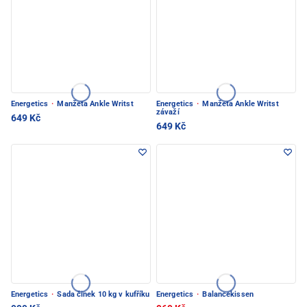
Energetics
·
Manžeta Ankle Writst
Energetics
·
Manžeta Ankle Writst
závaží
649 Kč
649 Kč
Energetics
·
Sada činek 10 kg v kufříku
Energetics
·
Balancekissen