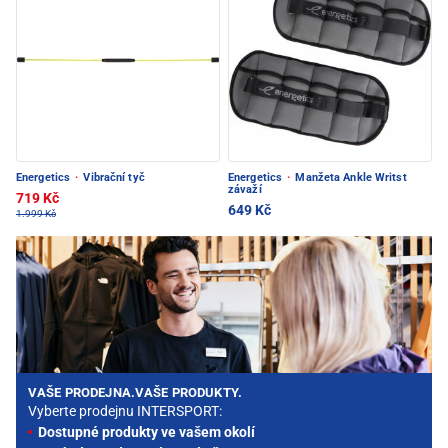
Energetics
·
Vibrační tyč
Energetics
·
Manžeta Ankle Writst
závaží
719 Kč
649 Kč
1.999 Kč
VAŠE PRODEJNA.VAŠE PRODUKTY.
Vyberte prodejnu INTERSPORT:
Dostupné produkty ve vašem okolí