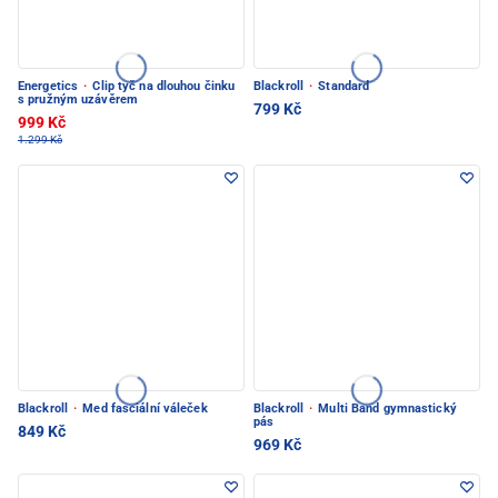
Energetics
·
Clip tyč na dlouhou činku
Blackroll
·
Standard
s pružným uzávěrem
799 Kč
999 Kč
1.299 Kč
Blackroll
·
Med fasciální váleček
Blackroll
·
Multi Band gymnastický
pás
849 Kč
969 Kč