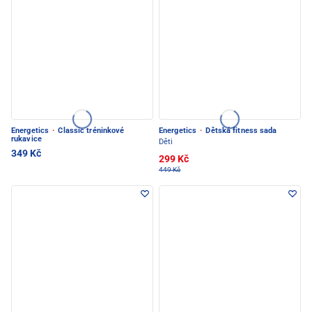
Energetics
·
Classic tréninkové
Energetics
·
Dětská fitness sada
rukavice
Děti
349 Kč
299 Kč
449 Kč