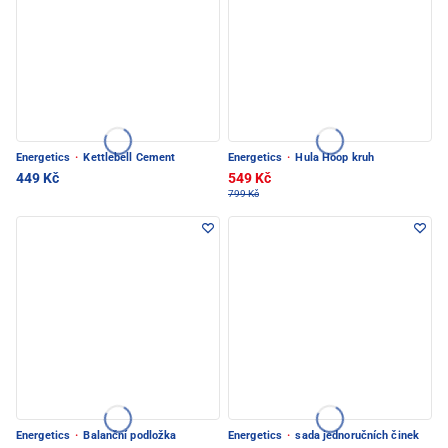
Energetics
·
Kettlebell Cement
Energetics
·
Hula Hoop kruh
449 Kč
549 Kč
799 Kč
Energetics
·
Balanční podložka
Energetics
·
sada jednoručních činek