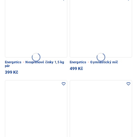
Energetics
·
Neoprenové činky 1,5 kg
Energetics
·
Gymnastický míč
pár
499 Kč
399 Kč