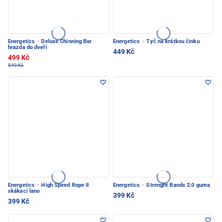
Energetics
·
Deluxe Chinning Bar
Energetics
·
Tyč na krátkou činku
hrazda do dveří
449 Kč
499 Kč
549 Kč
Energetics
·
High Speed Rope II
Energetics
·
Strenght Bands 2.0 guma
skákací lano
399 Kč
399 Kč