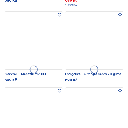
999 Kč
969 Kč
1.199 Kč
Blackroll
·
Masážní míč DUO
Energetics
·
Strenght Bands 2.0 guma
699 Kč
699 Kč