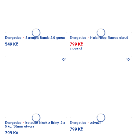
Energetics
·
Strenght Bands 2.0 guma
Energetics
·
Hula Hoop fitness obruč
549 Kč
799 Kč
1.099 Kč
Energetics
·
kotouče činek z litiny, 2 x
Energetics
·
závaží
5 kg, 30mm otvory
799 Kč
799 Kč