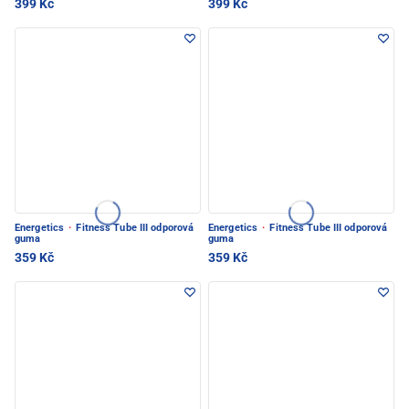
399 Kč
399 Kč
Energetics
·
Fitness Tube III odporová
Energetics
·
Fitness Tube III odporová
guma
guma
359 Kč
359 Kč