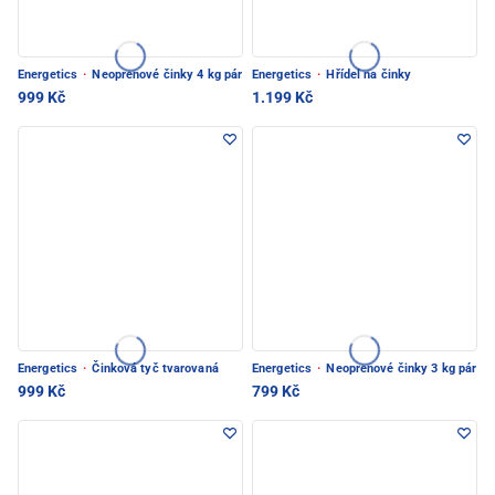
Energetics
·
Neoprenové činky 4 kg pár
Energetics
·
Hřídel na činky
999 Kč
1.199 Kč
Energetics
·
Činková tyč tvarovaná
Energetics
·
Neoprenové činky 3 kg pár
999 Kč
799 Kč