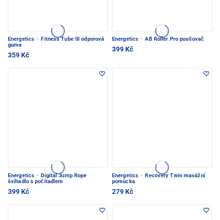
Energetics
·
Fitness Tube III odporová
Energetics
·
AB Roller Pro posilovač
guma
399 Kč
359 Kč
Energetics
·
Digital Jump Rope
Energetics
·
Recovery Twin masážní
švihadlo s počítadlem
pomůcka
399 Kč
279 Kč