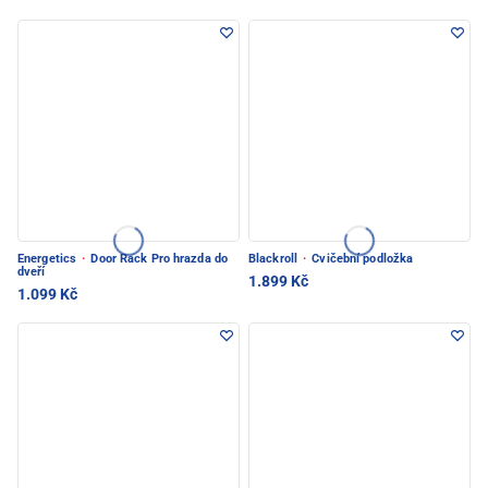
Energetics
·
Door Rack Pro hrazda do
Blackroll
·
Cvičební podložka
dveří
1.899 Kč
1.099 Kč