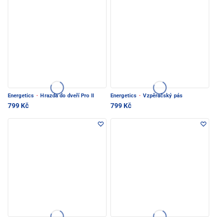
Energetics
·
Hrazda do dveří Pro II
Energetics
·
Vzpěračský pás
799 Kč
799 Kč