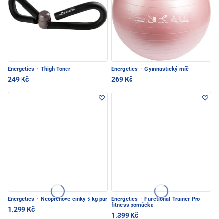
Energetics
·
Thigh Toner
Energetics
·
Gymnastický míč
249 Kč
269 Kč
Energetics
·
Neoprenové činky 5 kg pár
Energetics
·
Functional Trainer Pro
fitness pomůcka
1.299 Kč
1.399 Kč