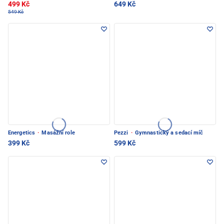
499 Kč
649 Kč
549 Kč
Energetics
·
Masážní role
Pezzi
·
Gymnastický a sedací míč
399 Kč
599 Kč