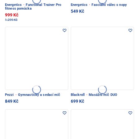
Energetics
·
Functional Trainer Pro
Energetics
·
Fasciální válec s nopy
fitness pomůcka
549 Kč
999 Kč
1.299 Kč
Pezzi
·
Gymnastický a sedací míč
Blackroll
·
Masážní míč DUO
849 Kč
699 Kč