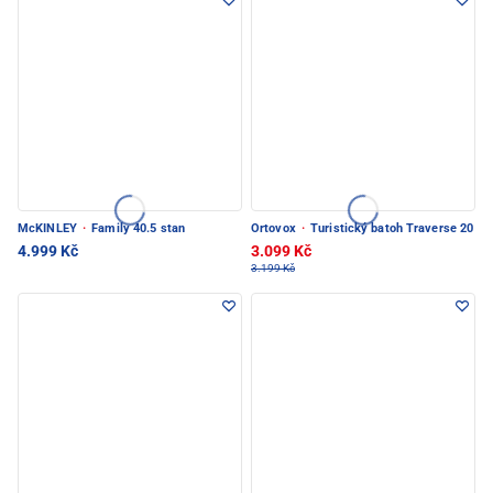
McKINLEY
·
Family 40.5 stan
Ortovox
·
Turistický batoh Traverse 20
4.999 Kč
3.099 Kč
3.199 Kč