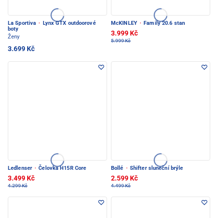
La Sportiva
·
Lynx GTX outdoorové
McKINLEY
·
Family 20.6 stan
boty
3.999 Kč
Ženy
5.999 Kč
3.699 Kč
Ledlenser
·
Čelovka H15R Core
Bollé
·
Shifter sluneční brýle
3.499 Kč
2.599 Kč
4.299 Kč
4.499 Kč