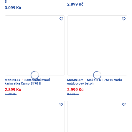
S
2.899 Kč
3.099 Kč
McKINLEY
·
Samonafukovací
McKINLEY
·
Make II CT 75+10 Vario
karimatka Camp SI 70 II
outdoorový batoh
2.899 Kč
2.999 Kč
3.699 Kč
3.599 Kč