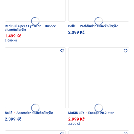
Red Bull Spect Eyewear
·
Dundee
Bollé
·
Pathfinder sluneční brýle
sluneční brýle
2.399 Kč
1.499 Kč
1.999 Kč
Bollé
·
Ascender sluneční brýle
McKINLEY
·
Escape 20.2 stan
2.399 Kč
2.999 Kč
3.599 Kč