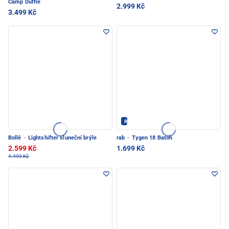
Camp Duffle
2.999 Kč
3.499 Kč
Rab - PEC POD SNĚŽKOU
Bollé
·
Lightshifter sluneční brýle
rab
·
Tygen 18 Batoh
2.599 Kč
1.699 Kč
4.499 Kč