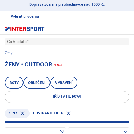
Doprava zdarma při objednávce nad 1500 Kč
Vybrat prodejnu
Co hledáte?
Ženy
ŽENY • OUTDOOR
1.960
BOTY
OBLEČENÍ
VYBAVENÍ
TŘÍDIT A FILTROVAT
ODSTRANIT FILTR
ŽENY