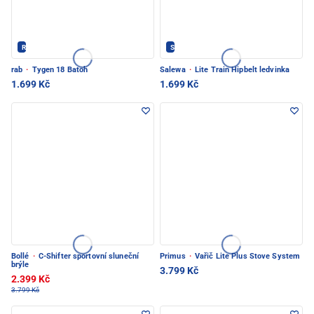
Rab - PEC POD SNĚŽKOU
Salewa - PEC POD SNĚŽKOU
rab
·
Tygen 18 Batoh
Salewa
·
Lite Train Hipbelt ledvinka
1.699 Kč
1.699 Kč
Bollé
·
C-Shifter sportovní sluneční
Primus
·
Vařič Lite Plus Stove System
brýle
3.799 Kč
2.399 Kč
3.799 Kč