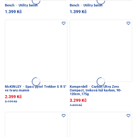
Bench
·
Utility batoh
Bench
·
Utility batoh
1.399 Kč
1.399 Kč
McKINLEY
·
Spací pytel Trekker S R 5°
Komperdell
·
Carbon Ultra Zero
ve tvaru mumie
Compact, treková hůl karbon, 90-
120cm,175g
2.399 Kč
3.299 Kč
3.199 Kč
4.699 Kč