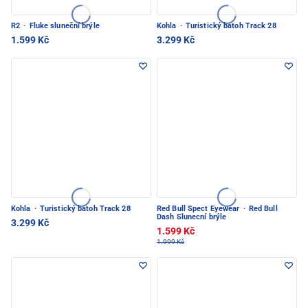
R2
·
Fluke sluneční brýle
Kohla
·
Turistický batoh Track 28
1.599 Kč
3.299 Kč
Kohla
·
Turistický batoh Track 28
Red Bull Spect Eyewear
·
Red Bull
Dash Slunecní brýle
3.299 Kč
1.599 Kč
1.999 Kč