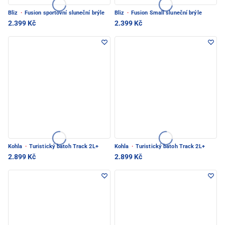
Bliz
·
Fusion sportovní sluneční brýle
Bliz
·
Fusion Small sluneční brýle
2.399 Kč
2.399 Kč
Kohla
·
Turistický batoh Track 2L+
Kohla
·
Turistický batoh Track 2L+
2.899 Kč
2.899 Kč