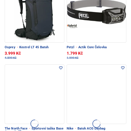
Osprey
·
Kestrel LT 45 Batoh
Petzl
·
Actik Core Čelovka
3.999 Kč
1.799 Kč
4.599 Kč
1.999 Kč
The North Face
·
Sportovní taška Base
Nike
·
Batoh ACG Daybag