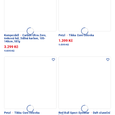
Komperdell
·
Carbon Ultra Zero,
Petzl
·
Tikka Core čelovka
treková hůl, 3dílná karbon, 105-
1.399 Kč
140cm,187g
1.599 Kč
3.299 Kč
4.699 Kč
Petzl
·
Tikka Core čelovka
Red Bull Spect Eyewear
·
Daft sluneční