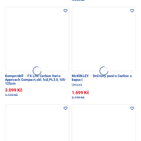
Komperdell
·
FX Lite Carbon Vario
McKINLEY
·
Dešťový pončo Carlino s
Approach Compact,skl. hůl,PL3.0,105-
kapucí
125cm
Unisex
3.099 Kč
1.699 Kč
4.199 Kč
2.199 Kč