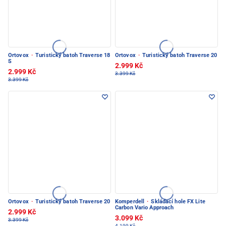
Ortovox
·
Turistický batoh Traverse 18
Ortovox
·
Turistický batoh Traverse 20
S
2.999 Kč
2.999 Kč
3.399 Kč
3.399 Kč
Ortovox
·
Turistický batoh Traverse 20
Komperdell
·
Skládací hole FX Lite
Carbon Vario Approach
2.999 Kč
3.099 Kč
3.399 Kč
4.199 Kč