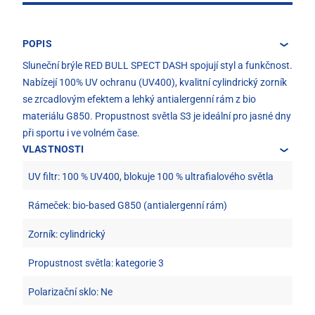
POPIS
Sluneční brýle RED BULL SPECT DASH spojují styl a funkčnost.
Nabízejí 100% UV ochranu (UV400), kvalitní cylindrický zorník
se zrcadlovým efektem a lehký antialergenní rám z bio
materiálu G850. Propustnost světla S3 je ideální pro jasné dny
při sportu i ve volném čase.
VLASTNOSTI
UV filtr: 100 % UV400, blokuje 100 % ultrafialového světla
Rámeček: bio-based G850 (antialergenní rám)
Zorník: cylindrický
Propustnost světla: kategorie 3
Polarizační sklo: Ne