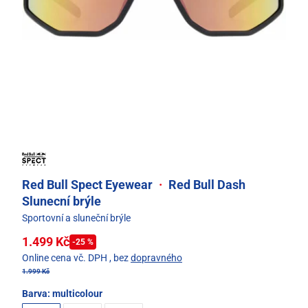
Red Bull Spect Eyewear
·
Red Bull Dash
Slunecní brýle
Sportovní a sluneční brýle
1.499 Kč
-25 %
Online cena vč. DPH
, bez
dopravného
1.999 Kč
Barva:
multicolour