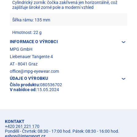
Cylindrický zorník: čočka zakřivená jen horizontálně, což
zajišťuje široké zorné pole a moderní vzhled
Šířka rámu: 135 mm
Hmotnost: 22 g
INFORMACE O VÝROBCI
MPG GmbH
Liebenauer Tangente 4
AT - 8041 Graz
office@mpg-eyewear.com
ÚDAJE O VÝROBKU
Číslo produktu:
080536702
V nabídce od:
15.05.2024
KONTAKT
+420 261 221 170
Pondělí - Čtvrtek: 08:30 - 17:00 hod. Pátek: 08:30 - 16:00 hod.
eshop
@
intersport.cz