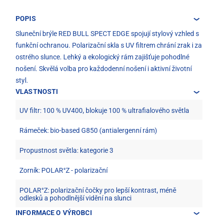
POPIS
Sluneční brýle RED BULL SPECT EDGE spojují stylový vzhled s
funkční ochranou. Polarizační skla s UV filtrem chrání zrak i za
ostrého slunce. Lehký a ekologický rám zajišťuje pohodlné
nošení. Skvělá volba pro každodenní nošení i aktivní životní
styl.
VLASTNOSTI
UV filtr: 100 % UV400, blokuje 100 % ultrafialového světla
Rámeček: bio-based G850 (antialergenní rám)
Propustnost světla: kategorie 3
Zorník: POLAR°Z - polarizační
POLAR°Z: polarizační čočky pro lepší kontrast, méně
odlesků a pohodlnější vidění na slunci
INFORMACE O VÝROBCI