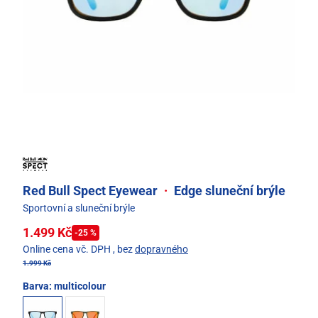
Red Bull Spect Eyewear
·
Edge sluneční brýle
Sportovní a sluneční brýle
1.499 Kč
-25 %
Online cena vč. DPH
, bez
dopravného
1.999 Kč
Barva:
multicolour