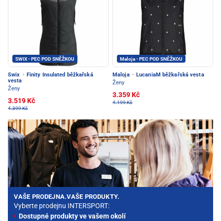
SWIX - PEC POD SNĚŽKOU
Maloja - PEC POD SNĚŽKOU
Swix
·
Finity Insulated běžkařská
Maloja
·
LucaniaM běžkařská vesta
vesta
Ženy
Ženy
3.359 Kč
3.519 Kč
4.199 Kč
4.399 Kč
VAŠE PRODEJNA.VAŠE PRODUKTY.
Vyberte prodejnu INTERSPORT:
Dostupné produkty ve vašem okolí