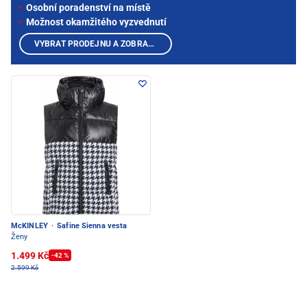
Osobní poradenství na místě
Možnost okamžitého vyzvednutí
VYBRAT PRODEJNU A ZOBRAZIT PRODUKTY
McKINLEY
·
Safine Sienna vesta
Ženy
1.499 Kč
-42 %
2.599 Kč