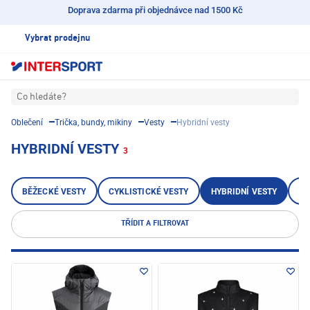
Doprava zdarma při objednávce nad 1500 Kč
Vybrat prodejnu
Co hledáte?
Oblečení
Trička, bundy, mikiny
Vesty
Hybridní vesty
HYBRIDNÍ VESTY
3
BĚŽECKÉ VESTY
CYKLISTICKÉ VESTY
HYBRIDNÍ VESTY
OU
TŘÍDIT A FILTROVAT