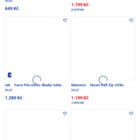
Muži
1.799 Kč
649 Kč
2.249 Kč
Rab - PEC POD SNĚŽKOU
rab
·
Force Pán.tričko dlouhý rukáv
Mammut
·
Ducan Half Zip tričko
Muži
Muži
1.280 Kč
1.199 Kč
1.599 Kč