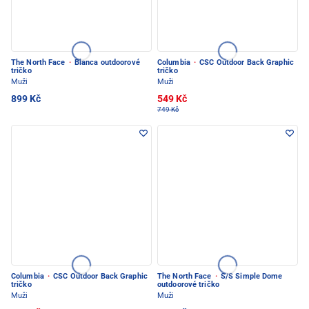
The North Face
·
Blanca outdoorové
Columbia
·
CSC Outdoor Back Graphic
tričko
tričko
Muži
Muži
899 Kč
549 Kč
749 Kč
Columbia
·
CSC Outdoor Back Graphic
The North Face
·
S/S Simple Dome
tričko
outdoorové tričko
Muži
Muži