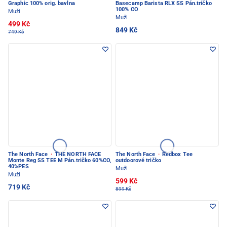
Graphic 100% orig. bavlna
Basecamp Barista RLX SS Pán.tričko
100% CO
Muži
Muži
499 Kč
849 Kč
749 Kč
The North Face
·
THE NORTH FACE
The North Face
·
Redbox Tee
Monte Reg SS TEE M Pán.tričko 60%CO,
outdoorové tričko
40%PES
Muži
Muži
599 Kč
719 Kč
899 Kč