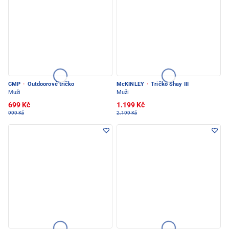
CMP
·
Outdoorové tričko
McKINLEY
·
Tričko Shay III
Muži
Muži
699 Kč
1.199 Kč
999 Kč
2.199 Kč