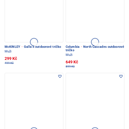
McKINLEY
·
Galla II outdoorové tričko
Columbia
·
North Cascades outdoorové
tričko
Muži
Muži
299 Kč
649 Kč
499 Kč
899 Kč