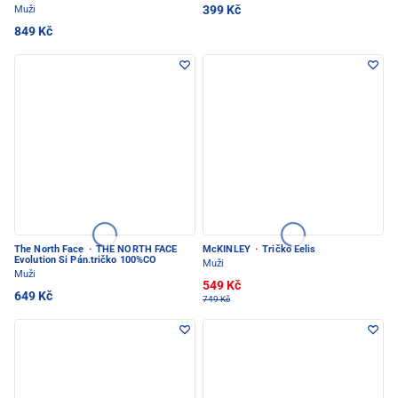
399 Kč
Muži
849 Kč
The North Face
·
THE NORTH FACE
McKINLEY
·
Tričko Eelis
Evolution Si Pán.tričko 100%CO
Muži
Muži
549 Kč
649 Kč
749 Kč