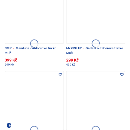
CMP
·
Manduria outdoorové tričko
McKINLEY
·
Galla II outdoorové tričko
Muži
Muži
399 Kč
299 Kč
699 Kč
499 Kč
Mons Royale - PEC POD SNĚŽKOU