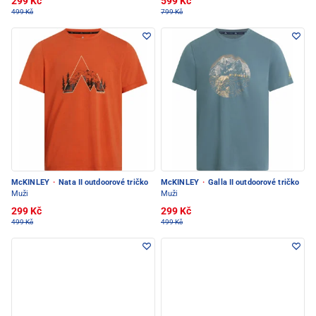
299 Kč
599 Kč
499 Kč
799 Kč
McKINLEY
·
Nata II outdoorové tričko
McKINLEY
·
Galla II outdoorové tričko
Muži
Muži
299 Kč
299 Kč
499 Kč
499 Kč