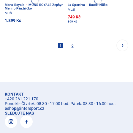
Mons Royale
·
MONS ROYALE Zephyr
La Sportiva
·
Route tričko
Merino Pán.tričko
Muži
Muži
749 Kč
1.899 Kč
899 Kč
1
2
KONTAKT
+420 261 221 170
Pondělí - Čtvrtek: 08:30 - 17:00 hod. Pátek: 08:30 - 16:00 hod.
eshop
@
intersport.cz
SLEDUJTE NÁS