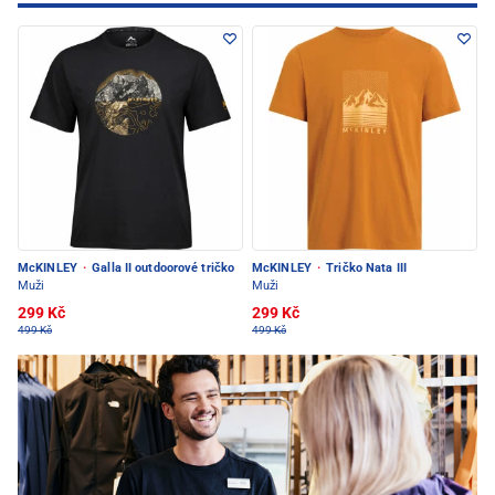
McKINLEY
·
Galla II outdoorové tričko
McKINLEY
·
Tričko Nata III
Muži
Muži
299 Kč
299 Kč
499 Kč
499 Kč