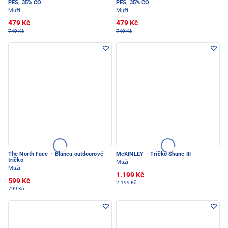
PES, 35% CO
PES, 35% CO
Muži
Muži
479 Kč
479 Kč
749 Kč
749 Kč
The North Face
·
Blanca outdoorové
McKINLEY
·
Tričko Shane III
tričko
Muži
Muži
1.199 Kč
599 Kč
2.199 Kč
799 Kč