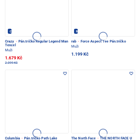
Crazy - PEC POD SNĚŽKOU
Rab - PEC POD SNĚŽKOU
Crazy
·
Pán.tričko Regular Legend Man
rab
·
Force Aspect Tee Pán.tričko
Tencel
Muži
Muži
1.199 Kč
1.679 Kč
2.099 Kč
Columbia
·
Pán.tričko Path Lake
The North Face
·
THE NORTH FACE U