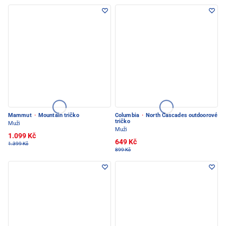
Mammut
·
Mountain tričko
Columbia
·
North Cascades outdoorové
tričko
Muži
Muži
1.099 Kč
649 Kč
1.399 Kč
899 Kč