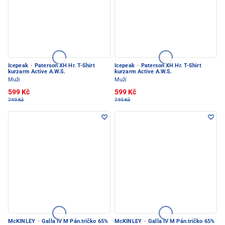
Icepeak
·
Paterson XH Hr. T-Shirt
Icepeak
·
Paterson XH Hr. T-Shirt
kurzarm Active A.W.S.
kurzarm Active A.W.S.
Muži
Muži
599 Kč
599 Kč
749 Kč
749 Kč
McKINLEY
·
Galla IV M Pán.tričko 65%
McKINLEY
·
Galla IV M Pán.tričko 65%