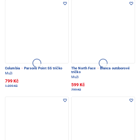
Columbia
·
Parsons Point SS tričko
The North Face
·
Blanca outdoorové
tričko
Muži
Muži
799 Kč
599 Kč
1.099 Kč
799 Kč