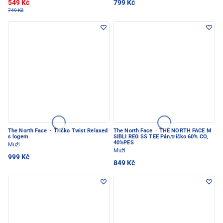
549 Kč
799 Kč
749 Kč
The North Face
·
Tričko Twist Relaxed
The North Face
·
THE NORTH FACE M
s logem
SIBLI REG SS TEE Pán.tričko 60% CO,
40%PES
Muži
Muži
999 Kč
849 Kč