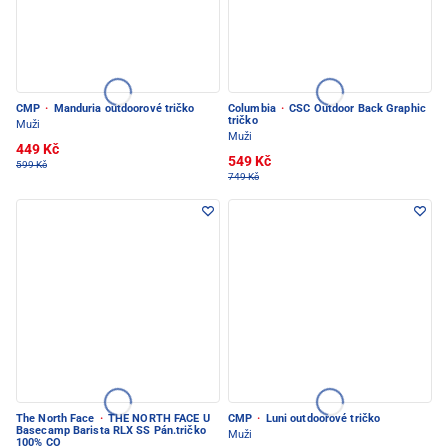
CMP
·
Manduria outdoorové tričko
Columbia
·
CSC Outdoor Back Graphic
tričko
Muži
Muži
449 Kč
549 Kč
599 Kč
749 Kč
The North Face
·
THE NORTH FACE U
CMP
·
Luni outdoorové tričko
Basecamp Barista RLX SS Pán.tričko
Muži
100% CO