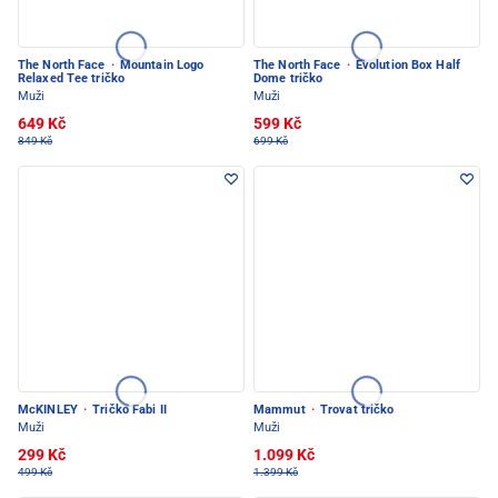
The North Face
·
Mountain Logo
The North Face
·
Evolution Box Half
Relaxed Tee tričko
Dome tričko
Muži
Muži
649 Kč
599 Kč
849 Kč
699 Kč
McKINLEY
·
Tričko Fabi II
Mammut
·
Trovat tričko
Muži
Muži
299 Kč
1.099 Kč
499 Kč
1.399 Kč