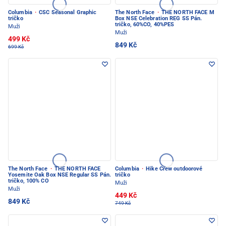
Columbia
·
CSC Seasonal Graphic
The North Face
·
THE NORTH FACE M
tričko
Box NSE Celebration REG SS Pán.
tričko, 60%CO, 40%PES
Muži
Muži
499 Kč
849 Kč
699 Kč
The North Face
·
THE NORTH FACE
Columbia
·
Hike Crew outdoorové
Yosemite Oak Box NSE Regular SS Pán.
tričko
tričko, 100% CO
Muži
Muži
449 Kč
849 Kč
749 Kč