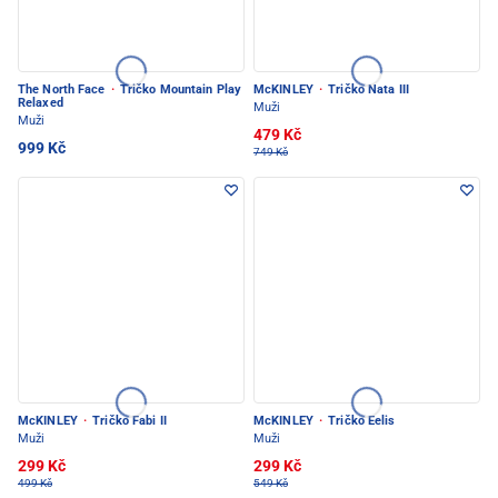
The North Face
·
Tričko Mountain Play
McKINLEY
·
Tričko Nata III
Relaxed
Muži
Muži
479 Kč
999 Kč
749 Kč
McKINLEY
·
Tričko Fabi II
McKINLEY
·
Tričko Eelis
Muži
Muži
299 Kč
299 Kč
499 Kč
549 Kč