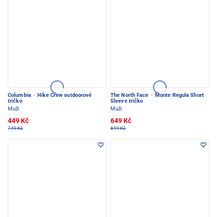
Columbia
·
Hike Crew outdoorové
The North Face
·
Monte Regula Short
tričko
Sleeve tričko
Muži
Muži
449 Kč
649 Kč
749 Kč
849 Kč