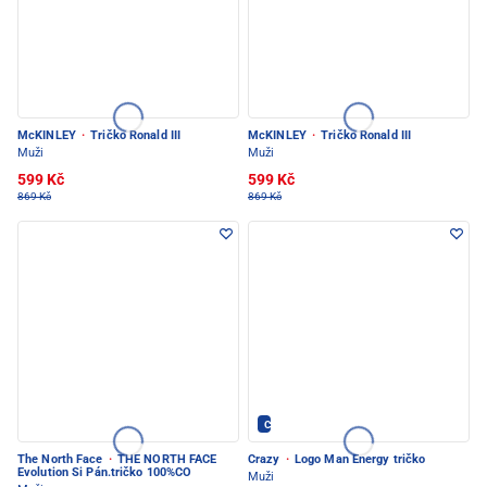
McKINLEY
·
Tričko Ronald III
McKINLEY
·
Tričko Ronald III
Muži
Muži
599 Kč
599 Kč
869 Kč
869 Kč
Crazy - PEC POD SNĚŽKOU
The North Face
·
THE NORTH FACE
Crazy
·
Logo Man Energy tričko
Evolution Si Pán.tričko 100%CO
Muži