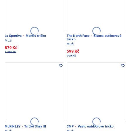
La Sportiva
·
Mantra tričko
The North Face
·
Blanca outdoorové
tričko
Muži
Muži
879 Kč
599 Kč
1.099 Kč
799 Kč
McKINLEY
·
Tričko Shay III
CMP
·
Vasto outdoorové tričko