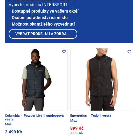
Vyberte prodejnu INTERSPORT:
Dostupné produkty ve vašem okolí
Osobní poradenství na místě
Možnost okamžitého vyzvednutí
VYBRAT PRODEJNU A ZOBRAZIT PRODUKTY
Columbia
·
Powder Lite II outdoorová
Energetics
·
Todo II vesta
vesta
Muži
Muži
899 Kč
2.499 Kč
1.199 Kč