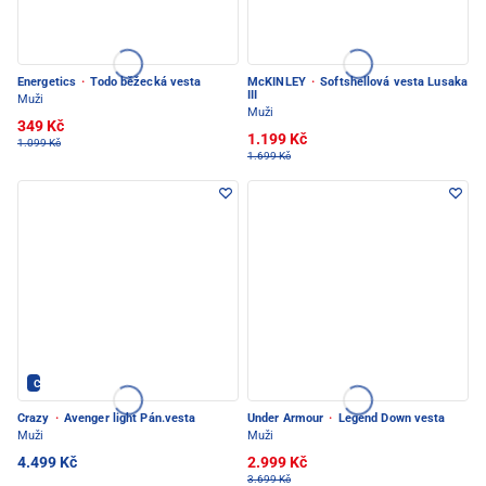
Energetics
·
Todo běžecká vesta
McKINLEY
·
Softshellová vesta Lusaka
III
Muži
Muži
349 Kč
1.199 Kč
1.099 Kč
1.699 Kč
Crazy - PEC POD SNĚŽKOU
Crazy
·
Avenger light Pán.vesta
Under Armour
·
Legend Down vesta
Muži
Muži
4.499 Kč
2.999 Kč
3.699 Kč