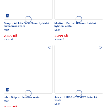
Crazy - PEC POD SNĚŽKOU
Crazy
·
Athletic Vest Flame hybridní
Martini
·
Perfect Balance funkční
outdoorová vesta
hybridní vesta
Muži
Muži
2.899 Kč
2.399 Kč
5.339 Kč
5.099 Kč
Rab - PEC POD SNĚŽKOU
rab
·
Outpost fleecová vesta
Asics
·
LITE-SHOW VEST běžecká
vesta
Muži
Muži