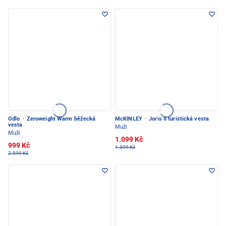
Odlo
·
Zeroweight Warm běžecká
McKINLEY
·
Joris II turistická vesta
vesta
Muži
Muži
1.099 Kč
999 Kč
1.399 Kč
2.599 Kč