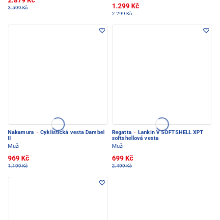
2.879 Kč
1.299 Kč
3.599 Kč
2.299 Kč
Nakamura
·
Cyklistická vesta Dambel
Regatta
·
Lankin V SOFTSHELL XPT
II
softshellová vesta
Muži
Muži
969 Kč
699 Kč
1.199 Kč
2.499 Kč