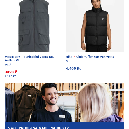
McKINLEY
·
Turistická vesta Mt.
Nike
·
Club Puffer 550 Pán.vesta
Walker VI
Muži
Muži
4.499 Kč
849 Kč
1.199 Kč
VAŠE PRODEJNA.VAŠE PRODUKTY.