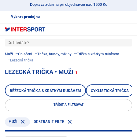
Doprava zdarma při objednávce nad 1500 Kč
Vybrat prodejnu
Co hledáte?
Muži
Oblečení
Trička, bundy, mikiny
Trička s krátkým rukávem
Lezecká trička
LEZECKÁ TRIČKA • MUŽI
1
BĚŽECKÁ TRIČKA S KRÁTKÝM RUKÁVEM
CYKLISTICKÁ TRIČKA
TŘÍDIT A FILTROVAT
ODSTRANIT FILTR
MUŽI