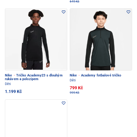
649 Kč
Nike
·
Tričko Academy23 s dlouhým
Nike
·
Academy fotbalové tričko
rukávem a polozipem
Děti
Děti
799 Kč
1.199 Kč
999 Kč