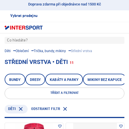
Doprava zdarma při objednávce nad 1500 Kč
Vybrat prodejnu
Co hledáte?
Děti
Oblečení
Trička, bundy, mikiny
Střední vrstva
STŘEDNÍ VRSTVA • DĚTI
11
BUNDY
DRESY
KABÁTY A PARKY
MIKINY BEZ KAPUCE
TŘÍDIT A FILTROVAT
ODSTRANIT FILTR
DĚTI