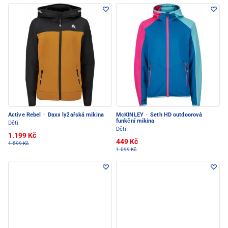
Active Rebel
·
Daxx lyžařská mikina
McKINLEY
·
Seth HD outdoorová
funkční mikina
Děti
Děti
1.199 Kč
449 Kč
1.599 Kč
1.099 Kč