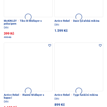
McKINLEY
·
Tibo III Midlayer s
Active Rebel
·
Daxx lyžařská mikina
polozipem
Děti
Děti
1.599 Kč
399 Kč
499 Kč
Active Rebel
·
Rianne Midlayer s
Active Rebel
·
Tygo funkční mikina
kapucí
Děti
Děti
899 Kč