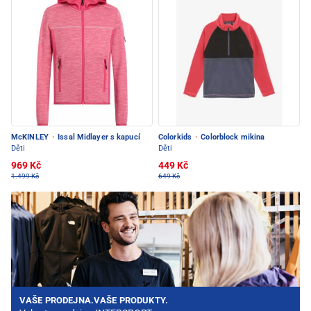
McKINLEY
·
Issal Midlayer s kapucí
Colorkids
·
Colorblock mikina
Děti
Děti
969 Kč
449 Kč
1.499 Kč
649 Kč
VAŠE PRODEJNA.VAŠE PRODUKTY.