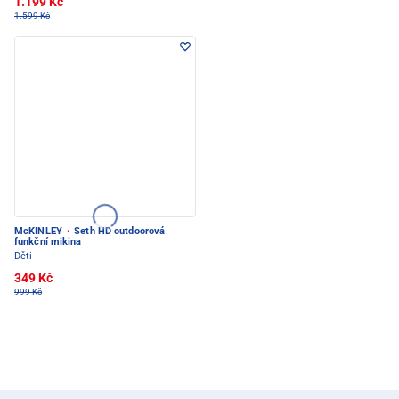
1.199 Kč
1.599 Kč
McKINLEY
·
Seth HD outdoorová
funkční mikina
Děti
349 Kč
999 Kč