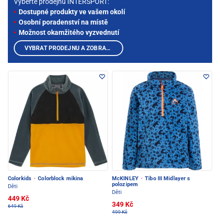
Vyberte prodejnu INTERSPORT:
Dostupné produkty ve vašem okolí
Osobní poradenství na místě
Možnost okamžitého vyzvednutí
VYBRAT PRODEJNU A ZOBRAZIT PRODUKTY
Colorkids
·
Colorblock mikina
McKINLEY
·
Tibo III Midlayer s
polozipem
Děti
Děti
449 Kč
349 Kč
649 Kč
499 Kč