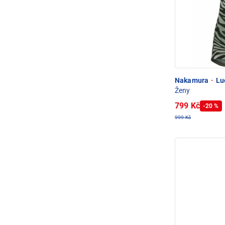
Nakamura
·
Luc
Ženy
799 Kč
-20 %
999 Kč