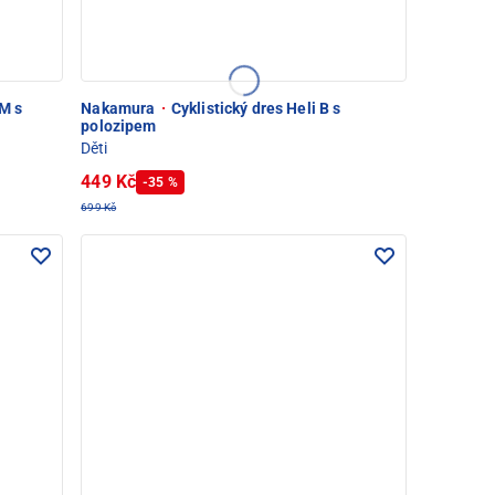
 M s
Nakamura
·
Cyklistický dres Heli B s
polozipem
Děti
449 Kč
-35 %
699 Kč