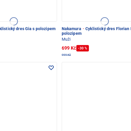
listický dres Gia s polozipem
Nakamura
·
Cyklistický dres Florian
polozipem
Muži
699 Kč
-30 %
999 Kč