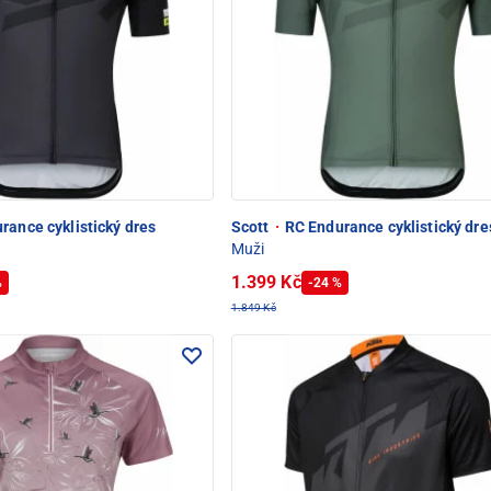
rance cyklistický dres
Scott
·
RC Endurance cyklistický dre
Muži
1.399 Kč
%
-24 %
1.849 Kč