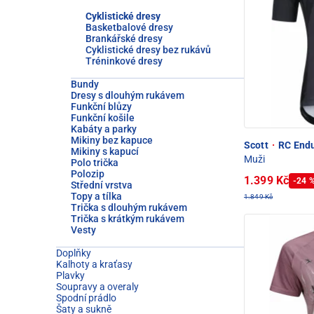
Cyklistické dresy
Basketbalové dresy
Brankářské dresy
Cyklistické dresy bez rukávů
Tréninkové dresy
Bundy
Dresy s dlouhým rukávem
Funkční blůzy
Funkční košile
Kabáty a parky
Mikiny bez kapuce
Scott
·
RC Endu
Mikiny s kapucí
Muži
Polo trička
Polozip
1.399 Kč
-24 
Střední vrstva
Topy a tílka
1.849 Kč
Trička s dlouhým rukávem
Trička s krátkým rukávem
Vesty
Doplňky
Kalhoty a kraťasy
Plavky
Soupravy a overaly
Spodní prádlo
Šaty a sukně