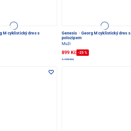
 M cyklistický dres s
Genesis
·
Georg M cyklistický dres s
polozipem
Muži
899 Kč
-25 %
1.199 Kč