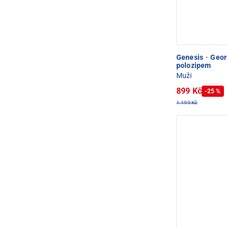
Genesis
·
Georg
polozipem
Muži
899 Kč
-25 %
1.199 Kč