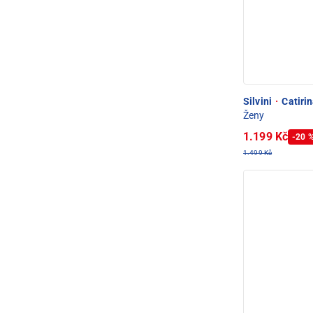
Silvini
·
Catirin
Ženy
1.199 Kč
-20 
1.499 Kč