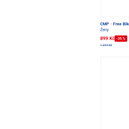
CMP
·
Free Bike
Ženy
899 Kč
-35 %
1.399 Kč