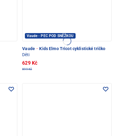
Vaude - PEC POD SNĚŽKOU
Vaude
·
Kids Elmo Tricot cyklistické tričko
Děti
629 Kč
899 Kč