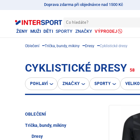
Doprava zdarma při objednávce nad 1500 Kč
Co hledáte?
ŽENY
MUŽI
DĚTI
SPORTY
ZNAČKY
VÝPRODEJ
Oblečení
Trička, bundy, mikiny
Dresy
Cyklistické dresy
CYKLISTICKÉ DRESY
58
POHLAVÍ
ZNAČKY
SPORTY
VELIK
OBLEČENÍ
Trička, bundy, mikiny
Dresy