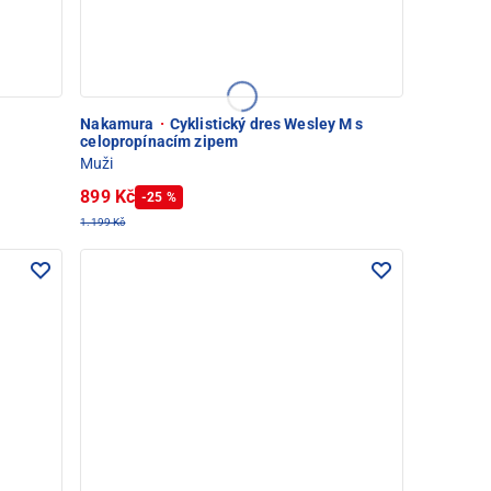
Nakamura
·
Cyklistický dres Wesley M s
celopropínacím zipem
Muži
899 Kč
-25 %
1.199 Kč