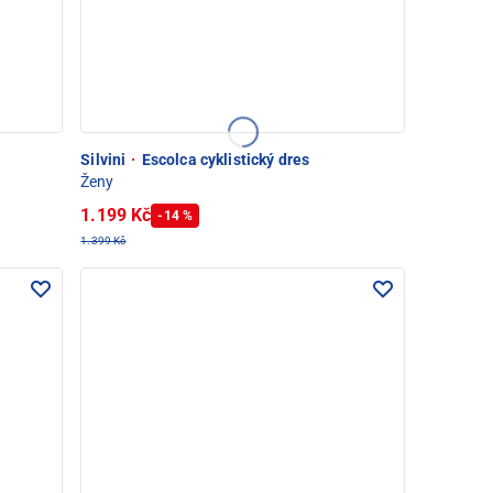
Silvini
·
Escolca cyklistický dres
Ženy
1.199 Kč
-14 %
1.399 Kč