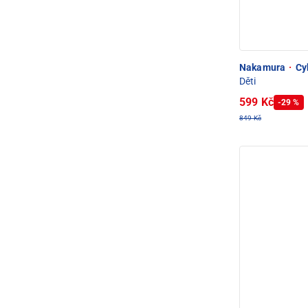
Nakamura
·
Cyk
Děti
599 Kč
-29 %
849 Kč