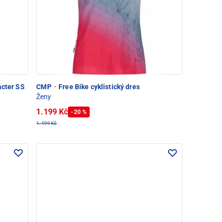
acter SS
CMP
·
Free Bike cyklistický dres
Ženy
1.199 Kč
-20 %
1.499 Kč