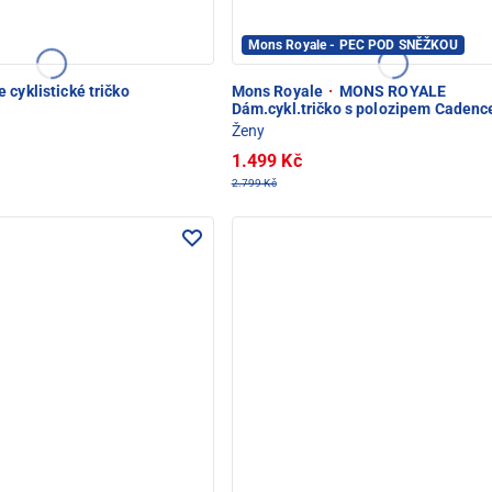
Mons Royale - PEC POD SNĚŽKOU
 cyklistické tričko
Mons Royale
·
MONS ROYALE
Dám.cykl.tričko s polozipem Cadenc
Ženy
1.499 Kč
2.799 Kč