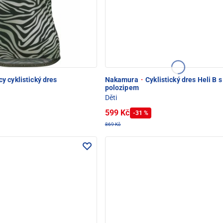
y cyklistický dres
Nakamura
·
Cyklistický dres Heli B s
polozipem
Děti
599 Kč
-31 %
869 Kč