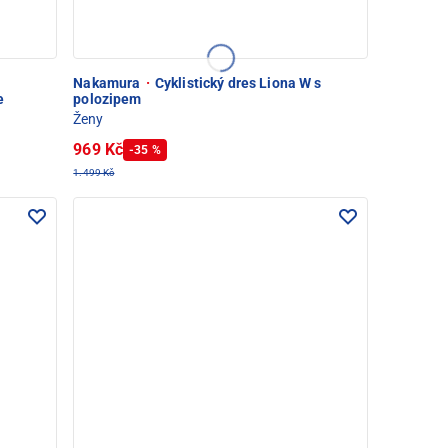
Nakamura
·
Cyklistický dres Liona W s
e
polozipem
Ženy
969 Kč
-35 %
1.499 Kč