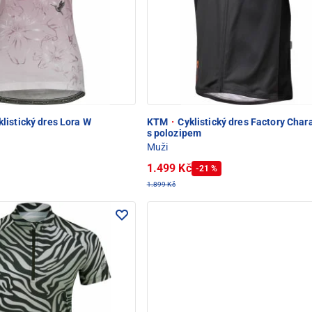
listický dres Lora W
KTM
·
Cyklistický dres Factory Char
s polozipem
Muži
1.499 Kč
-21 %
1.899 Kč