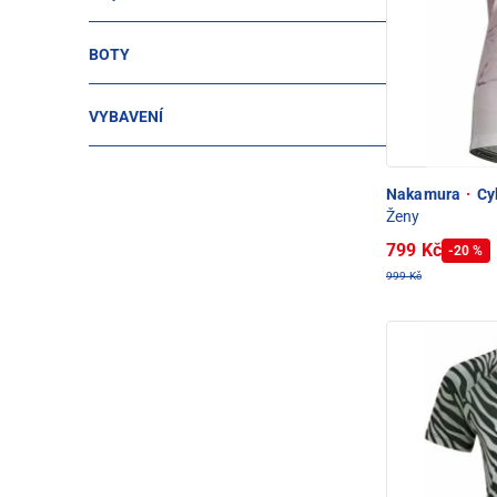
BOTY
VYBAVENÍ
Nakamura
·
Cyk
Ženy
799 Kč
-20 %
999 Kč