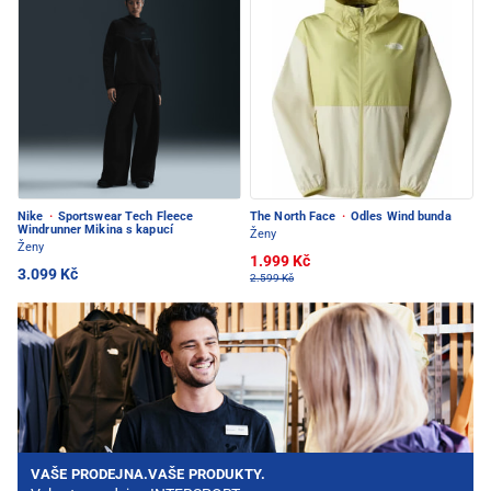
Nike
·
Sportswear Tech Fleece
The North Face
·
Odles Wind bunda
Windrunner Mikina s kapucí
Ženy
Ženy
1.999 Kč
3.099 Kč
2.599 Kč
VAŠE PRODEJNA.VAŠE PRODUKTY.