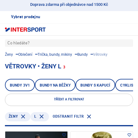
Doprava zdarma při objednávce nad 1500 Kč
Vybrat prodejnu
Co hledáte?
Ženy
Oblečení
Trička, bundy, mikiny
Bundy
Větrovky
VĚTROVKY • ŽENY L
3
BUNDY 3V1
BUNDY NA BĚŽKY
BUNDY S KAPUCÍ
CYKLISTI
TŘÍDIT A FILTROVAT
L
ODSTRANIT FILTR
ŽENY