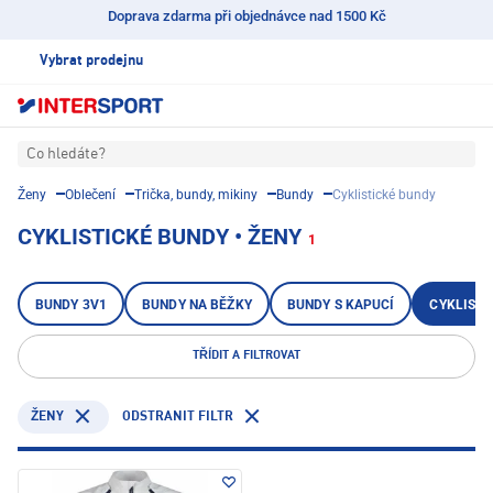
Doprava zdarma při objednávce nad 1500 Kč
Vybrat prodejnu
Co hledáte?
Ženy
Oblečení
Trička, bundy, mikiny
Bundy
Cyklistické bundy
CYKLISTICKÉ BUNDY • ŽENY
1
BUNDY 3V1
BUNDY NA BĚŽKY
BUNDY S KAPUCÍ
CYKLISTI
TŘÍDIT A FILTROVAT
ODSTRANIT FILTR
ŽENY